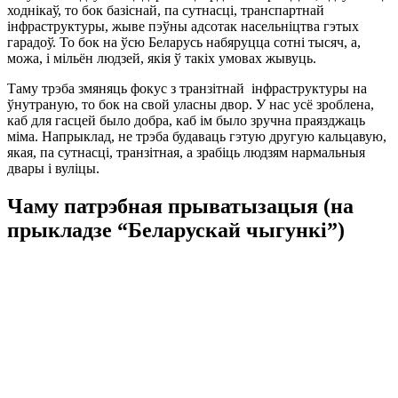
ходнікаў, то бок базіснай, па сутнасці, транспартнай
інфраструктуры, жыве пэўны адсотак насельніцтва гэтых
гарадоў. То бок на ўсю Беларусь набяруцца сотні тысяч, а,
можа, і мільён людзей, якія ў такіх умовах жывуць.
Таму трэба змяняць фокус з транзітнай інфраструктуры на
ўнутраную, то бок на свой уласны двор. У нас усё зроблена,
каб для гасцей было добра, каб ім было зручна праязджаць
міма. Напрыклад, не трэба будаваць гэтую другую кальцавую,
якая, па сутнасці, транзітная, а зрабіць людзям нармальныя
двары і вуліцы.
Чаму патрэбная прыватызацыя (на
прыкладзе “Беларускай чыгункі”)