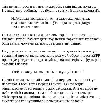
Там вельмі просты алгарытм для ўсіх галін інфраструктур.
Першае, што робіцца, – драбленне гэтых гіганцкіх кампаній.
Найлепшы прыклад у нас – Беларуская чыгунка,
самая вялікая кампанія ва ўсёй краіне, дзе працуе
120 тысяч чалавек.
На пачатку аддзяляецца дадатковы сэрвіс – гэта рознічны
гандаль, гатэлі, рамонт цягнікоў, нейкія харчовыявытворчасці.
Усім гэтым можа лёгка заняцца прыватны рынак.
Па-другое, гэта першасныя паслугі – тыя, за якія ты плаціш
грошы. Напрыклад, квіток на праезд у аўтобусе. І вось ЕБРР
прапануе раздзяленне функцый кіравання сецівам і функцый
аказання паслуг.
Умоўна кажучы, мы дзелім чыгунку і цягнікі.
Цягнікі перадаем іншай кампаніі, а першая кампанія кіруе
палатном. І вось гэтая першая кампанія аказваецца
манапалістам і застаецца ў руках дзяржавы. Але ёй кіруе не
нейкае міністэрства, а самастойны орган. Гэта значыць,
міністэрства не павінна нікога вазіць, а павінна забяспечваць
сумленную канкурэнцыю на чыгуначным палатне.