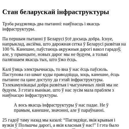
Стан беларускай інфраструктуры
Трэба раздзяляць два пытанні: наяўнасць і якасць
інфраструктуры.
Па першым пытанні ў Беларусі ўсё досыць добра. Існуе,
напрыклад, аксіёма, што дарожная сетка ў Беларусі развітая на
100 %. Канешне, паўстаюць акружныя дарогі вакол гарадоў,
але, у прынцыпе, новых дарог мы не будуем, а толькі
паляпшаем якасць тых, што ўжо ёсць.
Калі ўзяць электрычнасць, то яна ў нас ёсць паўсюль.
Паступова газ шмат куды праводзіцца, хоць, канешне, ёсць
пытанне па цане доступу да гэтай інфраструктуры.
Тэлекамунікацыі добра развітыя і чыгуначных ліній мы не
будуем. З гэтага вынікае, што ў нас зусім мала праблем з
наяўнасцю інфраструктуры.
А вось якасць інфраструктуры ў нас падае. Не ў
прамым, канешне, значэнні, але ў параўнанні.
25 гадоў таму назад мы казалі: “Паглядзіце, якія крывыя і
вузкія ў Польшчы дарогі, а якія класныя ў нас!” І гэта было