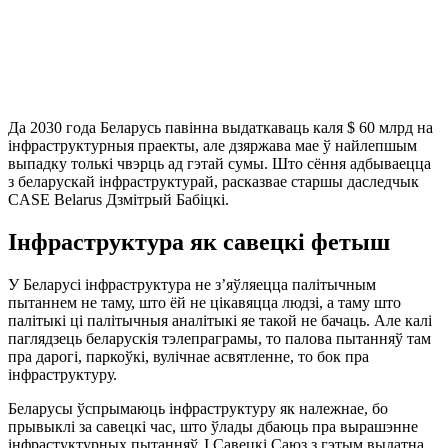
Да 2030 года Беларусь павінна выдаткаваць каля $ 60 млрд на
інфраструктурныя праекты, але дзяржава мае ў найлепшым
выпадку толькі чвэрць ад гэтай сумы. Што сёння адбываецца
з беларускай інфраструктурай, расказвае старшы даследчык
CASE Belarus Дзмітрый Бабіцкі.
Інфраструктура як савецкі фетыш
У Беларусі інфраструктура не з’яўляецца палітычным
пытаннем не таму, што ёй не цікавяцца людзі, а таму што
палітыкі ці палітычныя аналітыкі яе такой не бачаць. Але калі
паглядзець беларускія тэлепраграмы, то палова пытанняў там
пра дарогі, паркоўкі, вулічнае асвятленне, то бок пра
інфраструктуру.
Беларусы ўспрымаюць інфраструктуру як належнае, бо
прывыклі за савецкі час, што ўлады дбаюць пра вырашэнне
інфрастуктурных пытанняў. І Савецкі Саюз з гэтым выдатна