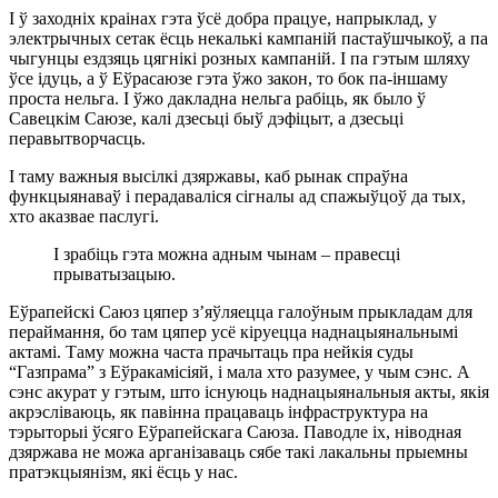
І ў заходніх краінах гэта ўсё добра працуе, напрыклад, у
электрычных сетак ёсць некалькі кампаній пастаўшчыкоў, а па
чыгунцы ездзяць цягнікі розных кампаній. І па гэтым шляху
ўсе ідуць, а ў Еўрасаюзе гэта ўжо закон, то бок па-іншаму
проста нельга. І ўжо дакладна нельга рабіць, як было ў
Савецкім Саюзе, калі дзесьці быў дэфіцыт, а дзесьці
перавытворчасць.
І таму важныя высілкі дзяржавы, каб рынак спраўна
функцыянаваў і перадаваліся сігналы ад спажыўцоў да тых,
хто аказвае паслугі.
І зрабіць гэта можна адным чынам – правесці
прыватызацыю.
Еўрапейскі Саюз цяпер з’яўляецца галоўным прыкладам для
пераймання, бо там цяпер усё кіруецца наднацыянальнымі
актамі. Таму можна часта прачытаць пра нейкія суды
“Газпрама” з Еўракамісіяй, і мала хто разумее, у чым сэнс. А
сэнс акурат у гэтым, што існуюць наднацыянальныя акты, якія
акрэсліваюць, як павінна працаваць інфраструктура на
тэрыторыі ўсяго Еўрапейскага Саюза. Паводле іх, ніводная
дзяржава не можа арганізаваць сябе такі лакальны прыемны
пратэкцыянізм, які ёсць у нас.