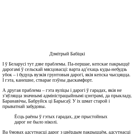
Дзмітрый Бабіцкі
І ў Беларусі тут дзве праблемы. Па-першае, кепскае пакрыццё
дарогамі ў сельскай мясцовасці: варта ад’ехаць куды-небудзь
убок – і будуць вузкія грунтовыя дарогі, якія кепска чысцяцца.
І гэта, канешне, стварае пэўны дыскамфорт.
А другая праблема – гэта вуліцы і дарогі ў гарадах, якія не
з’яўляцца значнымі адміністрацыйнымі цэнтрамі, да прыкладу,
Баранавічы, Бабруйск ці Барысаў. У іх шмат старой і
прыватнай забудовы.
Ёсць раёны ў гэтых гарадах, дзе прыстойных
дарог не было ніколі.
Ва ўмовах адсутнасці дарог з цвёрдым пакрыццём, адсутнасці