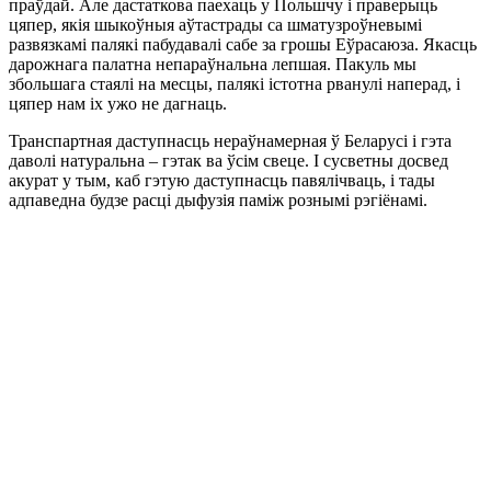
праўдай. Але дастаткова паехаць у Польшчу і праверыць
цяпер, якія шыкоўныя аўтастрады са шматузроўневымі
развязкамі палякі пабудавалі сабе за грошы Еўрасаюза. Якасць
дарожнага палатна непараўнальна лепшая. Пакуль мы
збольшага стаялі на месцы, палякі істотна рванулі наперад, і
цяпер нам іх ужо не дагнаць.
Транспартная даступнасць нераўнамерная ў Беларусі і гэта
даволі натуральна – гэтак ва ўсім свеце. І сусветны досвед
акурат у тым, каб гэтую даступнасць павялічваць, і тады
адпаведна будзе расці дыфузія паміж рознымі рэгіёнамі.