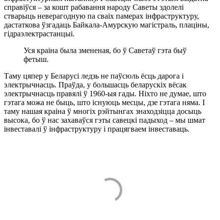
справіўся – за кошт рабавання народу Саветы здолелі
стварыць неверагодную па сваіх памерах інфраструктуру,
дастаткова ўзгадаць Байкала-Амурскую магістраль, плаціны,
гідраэлектрастанцыі.
Уся краіна была змененая, бо ў Саветаў гэта быў
фетыш.
Таму цяпер у Беларусі ледзь не паўсюль ёсць дарога і
электрычнасць. Праўда, у большасць беларускіх вёсак
электрычнасць правялі ў 1960-ыя гады. Ніхто не думае, што
гэтага можа не быць, што існуюць месцы, дзе гэтага няма. І
таму нашая краіна ў многіх рэйтынгах знаходзіцца досыць
высока, бо ў нас захаваўся гэты савецкі падыход – мы шмат
інвеставалі ў інфраструктуру і працягваем інвеставаць.