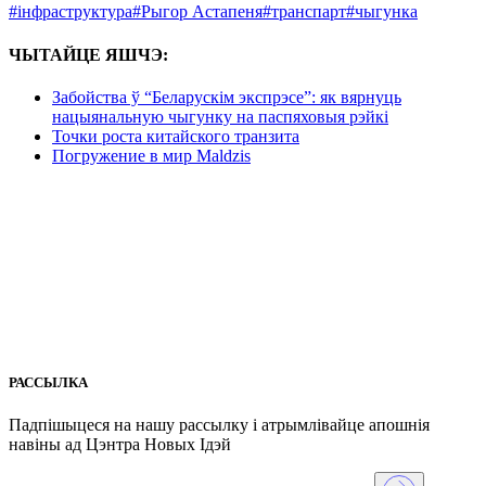
#інфраструктура
#Рыгор Астапеня
#транспарт
#чыгунка
ЧЫТАЙЦЕ ЯШЧЭ:
Забойства ў “Беларускім экспрэсе”: як вярнуць
нацыянальную чыгунку на паспяховыя рэйкі
Точки роста китайского транзита
Погружение в мир Maldzis
РАССЫЛКА
Падпішыцеся на нашу рассылкy і атрымлівайце апошнія
навіны ад Цэнтра Новых Iдэй