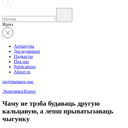
Яшчэ
Артыкулы
Даследаванні
Падкасты
Пра нас
Publications
About us
падтрымаць нас
Эканоміка/Бізнес
Чаму не трэба будаваць другую
кальцавую, а лепш прыватызаваць
чыгунку