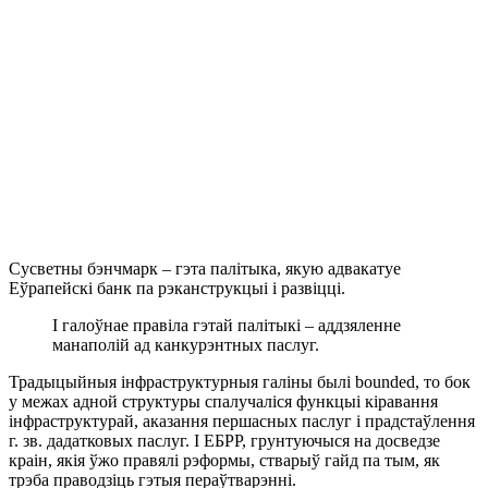
Сусветны бэнчмарк – гэта палітыка, якую адвакатуе
Еўрапейскі банк па рэканструкцыі і развіцці.
І галоўнае правіла гэтай палітыкі – аддзяленне
манаполій ад канкурэнтных паслуг.
Традыцыйныя інфраструктурныя галіны былі bounded, то бок
у межах адной структуры спалучаліся функцыі кіравання
інфраструктурай, аказання першасных паслуг і прадстаўлення
г. зв. дадатковых паслуг. І ЕБРР, грунтуючыся на досведзе
краін, якія ўжо правялі рэформы, стварыў гайд па тым, як
трэба праводзіць гэтыя пераўтварэнні.