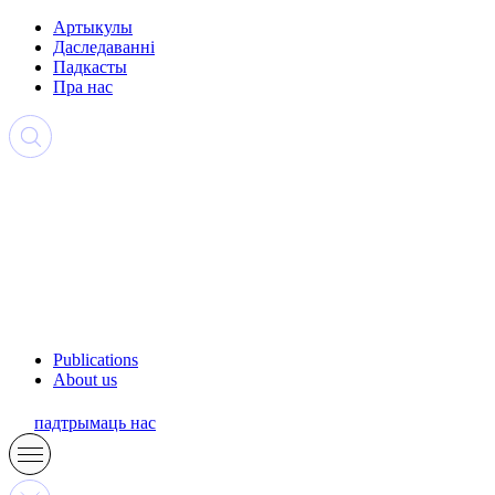
Артыкулы
Даследаванні
Падкасты
Пра нас
Publications
About us
падтрымаць нас