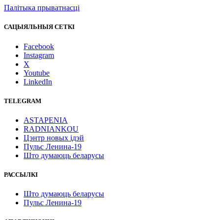
Палітыка прыватнасці
САЦЫЯЛЬНЫЯ СЕТКІ
Facebook
Instagram
X
Youtube
LinkedIn
TELEGRAM
ASTAPENIA
RADNIANKOU
Цэнтр новых ідэй
Пульс Ленина-19
Што думаюць беларусы
РАССЫЛКІ
Што думаюць беларусы
Пульс Ленина-19