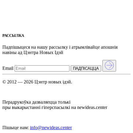
РАССЫЛКА
Падпішыцеся на нашу рассылкy і атрымлівайце апошнія
навіны ад Цэнтра Новых Iдэй
Email
ПАДПIСАЦЦА
© 2012 — 2026 Цэнтр новых ідэй.
Перадрукоўка дазваляецца толькі
пры выкарыстанні гіперспасылкі на newideas.center
Пішыце нам:
info@newideas.center