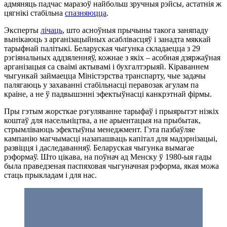
адмяняць падчас маразоў найбольш зручныя рэйсы, астатнія ж
цягнікі стабільна
спазняюцца
.
Эксперты
лічаць
, што асноўныя прычыны такога заняпаду
вынікаюць з арганізацыйных асаблівасцяў і занадта мяккай
тарыфнай палітыкі. Беларуская чыгунка складаецца з 29
рэгіянальных аддзяленняў, кожнае з якіх – асобная дзяржаўная
арганізацыя са сваімі актывамі і бухгалтэрыяй. Кіраваннем
чыгункай займаецца Міністэрства транспарту, чые задачы
палягаюць у захаванні стабільнасці перавозак агулам па
краіне, а не ў падвышэнні эфектыўнасці канкрэтнай фірмы.
Пры гэтым жорсткае рэгуляванне тарыфаў і прыярытэт нізкіх
коштаў для насельніцтва, а не арыентацыя на прыбытак,
стрымліваюць эфектыўны менеджмент. Гэта пазбаўляе
кампанію магчымасці назапашваць капітал для мадэрнізацыі,
развіцця і даследаванняў. Беларуская чыгунка вымагае
рэформаў. Што цікава, на поўнач ад Менску ў 1980-ыя гады
была праведзеная паспяховая чыгуначная рэформа, якая можа
стаць прыкладам і для нас.