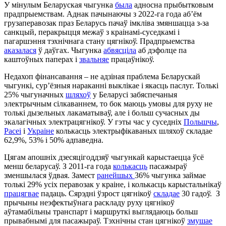
У мінулым Беларуская чыгунка
была
адносна прыбытковым
прадпрыемствам. Аднак пачынаючы з 2022-га года аб’ём
грузаперавозак праз Беларусь пачаў імкліва змяншацца з-за
санкцый, перакрыцця межаў з краінамі-суседкамі і
пагаршэння тэхнічнага стану цягнікоў. Прадпрыемства
аказалася
ў даўгах. Чыгунка
абвясціла
аб дэфолце па
каштоўных паперах і
звальняе
працаўнікоў.
Недахоп фінансавання – не адзіная праблема Беларускай
чыгункі, сур’ёзныя нараканні выклікае і якасць паслуг. Толькі
25% чыгуначных
шляхоў
у Беларусі забяспечаныя
электрычным сілкаваннем, то бок маюць умовы для руху не
толькі дызельных лакаматываў, але і больш сучасных ды
экалагічных электрацягнікоў. У гэты час у суседніх
Польшчы
,
Расеі
і
Украіне
колькасць электрыфікаваных шляхоў складае
62,9%, 53% і 50% адпаведна.
Цягам апошніх дзесяцігоддзяў чыгункай карыстаецца ўсё
менш беларусаў. З 2011-га года
колькасць
пасажыраў
зменшылася ўдвая. Замест
ранейшых
36% чыгунка займае
толькі 29% усіх перавозак у краіне, і колькасць карыстальнікаў
працягвае
падаць. Сярэдні ўзрост цягнікоў
складае
30 гадоў. З
прычыны неэфектыўнага раскладу руху цягнікоў
аўтамабільны транспарт і маршруткі выглядаюць больш
прывабнымі для пасажыраў. Тэхнічны стан цягнікоў
змушае