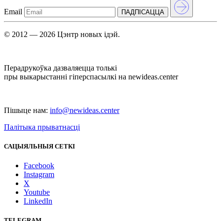
Email
ПАДПIСАЦЦА
© 2012 — 2026 Цэнтр новых ідэй.
Перадрукоўка дазваляецца толькі
пры выкарыстанні гіперспасылкі на newideas.center
Пішыце нам:
info@newideas.center
Палітыка прыватнасці
САЦЫЯЛЬНЫЯ СЕТКІ
Facebook
Instagram
X
Youtube
LinkedIn
TELEGRAM