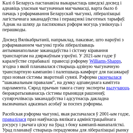
Калі б Беларусь пастанавіла выкарыстаць шведскі досвед і
аднавіць уласныя чыгуначныя магчымасці, варта было б
пачаць з рэфармавання Беларускай чыгункі, лібералізацыі
лагістычнага заканадаўства і пераацэнкі ільготных тарыфаў.
Аднак на шляху да паспяховых рэформ могуць узнікнуць і
перашкоды.
Досвед Вялікабрытаніі, напрыклад, паказвае, што нароўні з
рэфармаваннем чыгункі трэба лібералізаваць
антыманапольнае заканадаўства і сістэму кіравання
транспартам на дзяржаўным узроўні. У 2021-ым годзе ў
каралеўстве спрабавалі правесці рэформу
Williams-Shapps
,
згодна з якой планавалася стварыць адзіную чыгуначную
транспартную кампанію і палепшыць камфорт для пасажыраў
праз новыя сістэмы зваротнай сувязі. Рэформа
скончылася
“шакавальным правалам”, на думку адпаведнага камітэта
парламента. Сярод прычын такога стану эксперты
вылучаюць
бюракратызаванасць сістэмы прыняцця рашэнняў,
супярэчлівасць заканадаўства і адсутнасць дакладна
вызначаных адказных асобаў за поспех рэформы.
Расейская рэформа чыгункі, якая распачалася ў 2001-ым годзе,
правалілася
праз наяўнасць вялікага адміністрацыйнага
рэсурсу і рычага ціску на ўрад з боку кампаніі-манапалісткі.
Урад планаваў стварыць перадумовы для лібералізацыі рынку