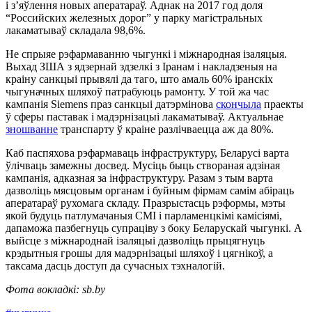
і з’яўлення новых аператараў. Аднак на 2017 год доля
“Российских железных дорог” у парку магістральных
лакаматываў складала 98,6%.
Не спрыяе рэфармаванню чыгункі і міжнародная ізаляцыя.
Выхад ЗША з ядзернай здзелкі з Іранам і накладзеныя на
краіну санкцыі прывялі да таго, што амаль 60% іранскіх
чыгуначных шляхоў патрабуюць рамонту. У той жа час
кампанія Siemens праз санкцыі датэрмінова
скончыла
праекты
ў сферы паставак і мадэрнізацыі лакаматываў. Актуальнае
зношванне
транспарту ў краіне разлічваецца аж да 80%.
Каб паспяхова рэфармаваць інфраструктуру, Беларусі варта
ўлічваць замежны досвед. Мусіць быць створаная адзіная
кампанія, адказная за інфраструктуру. Разам з тым варта
дазволіць мясцовым органам і буйным фірмам самім абіраць
аператараў рухомага складу. Празрыстасць рэформы, мэты
якой будуць патлумачаныя СМІ і парламенцкімі камісіямі,
дапаможа пазбегнуць супраціву з боку Беларускай чыгункі. А
выйсце з міжнароднай ізаляцыі дазволіць прыцягнуць
крэдытныя грошы для мадэрнізацыі шляхоў і цягнікоў, а
таксама дасць доступ да сучасных тэхналогій.
Фота вокладкі: sb.by