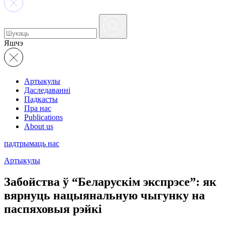
Яшчэ
Артыкулы
Даследаванні
Падкасты
Пра нас
Publications
About us
падтрымаць нас
Артыкулы
Забойства ў “Беларускім экспрэсе”: як
вярнуць нацыянальную чыгунку на
паспяховыя рэйкі