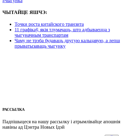
#чыгунка
ЧЫТАЙЦЕ ЯШЧЭ:
Точки роста китайского транзита
11 графікаў, якія тлумачаць, што адбываецца з
чыгуначным транспартам
Чаму не трэба будаваць другую кальцавую, а лепш
прыватызаваць чыгунку
РАССЫЛКА
Падпішыцеся на нашу рассылкy і атрымлівайце апошнія
навіны ад Цэнтра Новых Iдэй