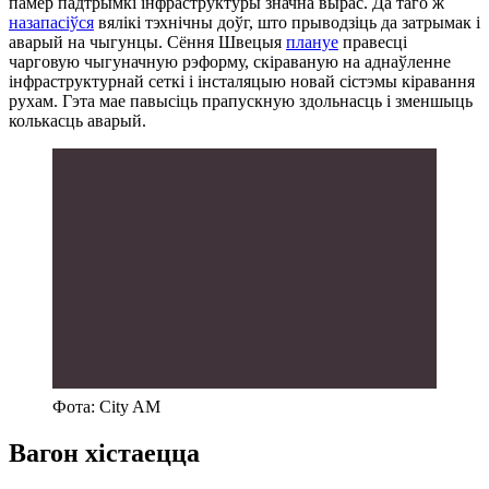
памер падтрымкі інфраструктуры значна вырас. Да таго ж
назапасіўся
вялікі тэхнічны доўг, што прыводзіць да затрымак і
аварый на чыгунцы. Сёння Швецыя
плануе
правесці
чарговую чыгуначную рэформу, скіраваную на аднаўленне
інфраструктурнай сеткі і інсталяцыю новай сістэмы кіравання
рухам. Гэта мае павысіць прапускную здольнасць і зменшыць
колькасць аварый.
Фота: City AM
Вагон хістаецца