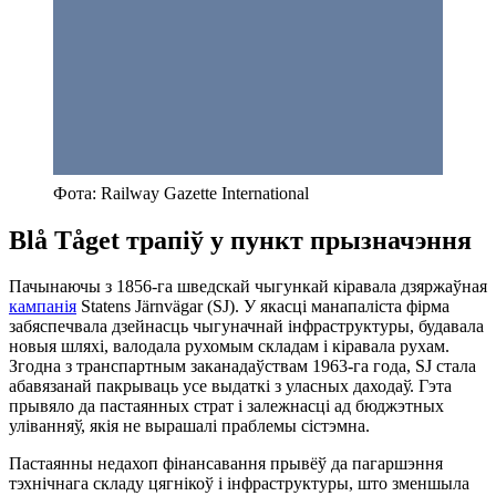
Фота: Railway Gazette International
Blå Tåget трапіў у пункт прызначэння
Пачынаючы з 1856-га шведскай чыгункай кіравала дзяржаўная
кампанія
Statens Järnvägar (SJ). У якасці манапаліста фірма
забяспечвала дзейнасць чыгуначнай інфраструктуры, будавала
новыя шляхі, валодала рухомым складам і кіравала рухам.
Згодна з транспартным заканадаўствам 1963-га года, SJ стала
абавязанай пакрываць усе выдаткі з уласных даходаў. Гэта
прывяло да пастаянных страт і залежнасці ад бюджэтных
уліванняў, якія не вырашалі праблемы сістэмна.
Пастаянны недахоп фінансавання прывёў да пагаршэння
тэхнічнага складу цягнікоў і інфраструктуры, што зменшыла