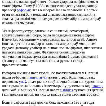
колькасць пасажыраў і яшчэ больш ударыла па фінансавым
стане фірмы. Таму ў 1988-ым годзе шведскі ўрад вырашыў
правесці
рэформу
, якая б лібералізавала перавозкі. Палітыкі
рэарганізавалі SJ у некалькі спецыялізаваных кампаній, а
таксама дазволілі мясцовым уладам самім абіраць аператараў
лакальных чыгунак.
Уся інфраструктура, уключна са шляхамі, семафорамі,
абслугоўвальнымі бюро, была перададзеная новай фірме
Banverket. Кіраванне ж перавозкамі засталося за SJ. Апроч
іншага, дазвол на выбар лакальных аператараў мясцовымі
ўрадамі дазволіў увайсці на рынак новым фірмам, што значна
павысіла канкурэнцыю. Фактычна сёння шведская
чыгуначная інфраструктура знаходзіцца ў руках дзяржавы і
фінансуецца як агульны набытак, а рухомы склад –
прыватызаваны.
Рэформа лічыцца паспяховай, бо пасажырапаток у Швецыі
пасля рэформы
павялічыўся
амаль утрая. Кошт мясцовых
перавозак
упаў
, а сам рынак стаў значна больш канкурэнтным,
што прывяло да большых інвестыцый у рухомы склад і
якасць
цягнікоў. У выніку ў Швецыі нават
з’явіліся
хуткасныя цягнікі
і адпаведныя шляхі, на якіх хуткасць можа дасягаць 250 км/г.
Ёсць у рэформы і адваротны бок, паколькі з 1988-га года