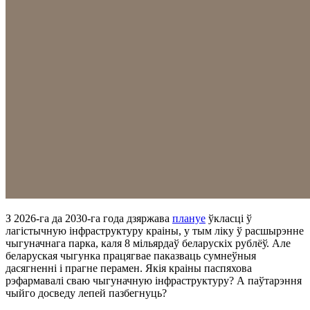
З 2026-га да 2030-га года дзяржава
плануе
ўкласці ў
лагістычную інфраструктуру краіны, у тым ліку ў расшырэнне
чыгуначнага парка, каля 8 мільярдаў беларускіх рублёў. Але
беларуская чыгунка працягвае паказваць сумнеўныя
дасягненні і прагне перамен. Якія краіны паспяхова
рэфармавалі сваю чыгуначную інфраструктуру? А паўтарэння
чыйго досведу лепей пазбегнуць?