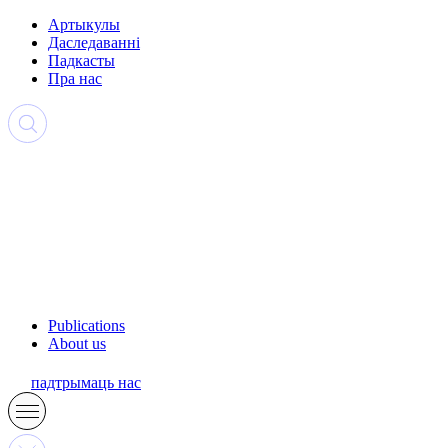
Артыкулы
Даследаванні
Падкасты
Пра нас
Publications
About us
падтрымаць нас