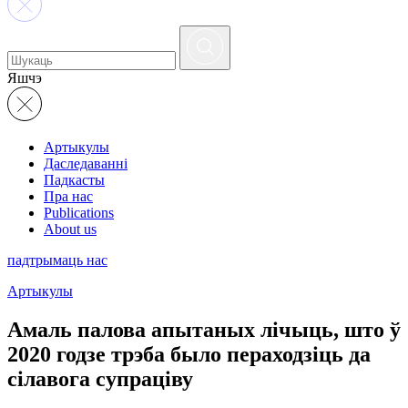
Яшчэ
Артыкулы
Даследаванні
Падкасты
Пра нас
Publications
About us
падтрымаць нас
Артыкулы
Амаль палова апытаных лічыць, што ў
2020 годзе трэба было пераходзіць да
сілавога супраціву