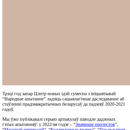
Трэці год запар Цэнтр новых ідэй сумесна з ініцыятывай
“Народнае апытанне” ладзіць сацыялагічнае даследаванне аб
стаўленні прадэмакратычных беларусаў да падзеяў 2020-2021
гадоў.
Мы ўжо публікавалі серыю артыкулаў паводле дадзеных
гэтых апытанняў: у 2022-ім годзе – “
Значение протестов
”,
“
Масштаб репрессий
”, “
Коллективная травма
”, “
Последствия