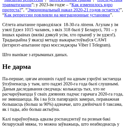
травматизации
”; у 2023-ім годзе – “
Как изменилось ядро
протеста?
”, “
Эмоциональный накал 2020-21 годов остается?
”,
“
Как репрессии повлияли на миграционные установки
”.
Сёлета апытанне праводзілася 18-30-га ліпеня. Агулам у ім
узялі ўдзел 1015 чалавек, з якіх 318 былі ў Беларусі, 701 – у
іншых краінах (вялікі дзякуй усім, хто прыняў у ім удзел!).
Традыцыйна ў якасці метаду выкарыстоўваўся CAWI
(інтэрнэт-апытанне праз мэссэнджэры Viber I Telegram).
Што вынікае з атрыманых даных.
Не дарма
Па-першае, цягам апошніх гадоў на адным узроўні застаецца
ўпэўненасць у тым, што падзеі 2020-га года былі слушнымі.
Даныя даследавання сведчаць: колькасць тых, хто не
расчароўваецца ў сваіх дзеяннях падчас гарачага 2020-га года,
не змяншаецца. Як і ва ўсіх папярэдніх замерах, пераважная
большасць (больш за 90%) адзначае, што дзейнічалі б таксама,
як і тады, або больш актыўна.
Калі параўноўваць адказы рэспандэнтаў па розныя бакі
беларускай мяжы, то можна заўважыць, што неабходнасць у