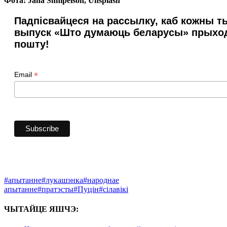
Фота: Jana Shnipelson, Unsplash
Падпісвайцеся на рассылку, каб кожны 
выпуск «Што думаюць беларусы» прыход
пошту!
*
Email
#апытанне
#лукашэнка
#народнае
апытанне
#пратэсты
#Пуцін
#сілавікі
ЧЫТАЙЦЕ ЯШЧЭ: