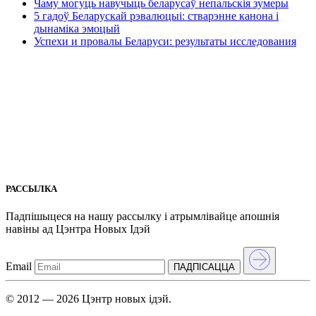
Чаму могуць навучыць беларусаў непальскія зумеры
5 гадоў Беларускай рэвалюцыі: стварэнне канона і
дынаміка эмоцый
Успехи и провалы Беларуси: результаты исследования
РАССЫЛКА
Падпішыцеся на нашу рассылкy і атрымлівайце апошнія
навіны ад Цэнтра Новых Iдэй
Email
ПАДПIСАЦЦА
© 2012 — 2026 Цэнтр новых ідэй.