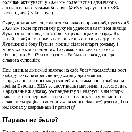
большай актыўнасці ў 2020-ым годзе часцей адзначаюць
апытаныя па-за межамі Беларусі (46% у параўнанні з 38%
рэспандэнтаў у Беларусі).
Сярод апытаных існуе кансэнсус наконт прычынаў, праз якія ў
2020-ым годзе пратэснаму руху не ўдалося дамагчыся зняцця
Лукашэнкі і правядзення новых прэзідэнцкіх выбараў. Як і
раней, галоўнымі прычынамі апытаныя лічаць падтрымку
Лукашэнкі з боку Пуціна, моцны сілавы апарат рэжыму і
мірны характар пратэстаў. Так, амаль палова апытаных
лічыць, што ў 2020-ым годзе трэба было пераходзіць да
сілавога супраціву.
Пры ацэнцы дынамікі звяртае на сябе ўвагу паслядоўны рост
выбару такіх пазіцый, як недахопы ў арганізацыі і
каардынацыі пратэсных дзеянняў, а таксама рост крыўды на
краіны Еўропы і ЗША за адсутнасць падтрымкі пратэстоўцаў.
Параўнанне ж адказаў рэспандэнтаў з Беларусі і з дыяспары
паказвае, што першыя часцей акцэнтуюць увагу менавіта на
сілавым супраціве, а апошнія – на моцы сілавікоў рэжыму і на
недахопах у каардынацыі пратэстаў.
Паразы не было?
Па-другое, меркаванні прадэмакратычнага ядра беларускага