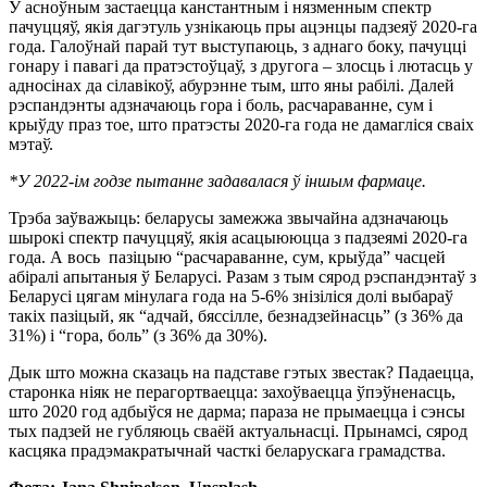
У асноўным застаецца канстантным і нязменным спектр
пачуццяў, якія дагэтуль узнікаюць пры ацэнцы падзеяў 2020-га
года. Галоўнай парай тут выступаюць, з аднаго боку, пачуцці
гонару і павагі да пратэстоўцаў, з другога – злосць і лютасць у
адносінах да сілавікоў, абурэнне тым, што яны рабілі. Далей
рэспандэнты адзначаюць гора і боль, расчараванне, сум і
крыўду праз тое, што пратэсты 2020-га года не дамагліся сваіх
мэтаў.
*У 2022-ім годзе пытанне задавалася ў іншым фармаце.
Трэба заўважыць: беларусы замежжа звычайна адзначаюць
шырокі спектр пачуццяў, якія асацыююцца з падзеямі 2020-га
года. А вось пазіцыю “расчараванне, сум, крыўда” часцей
абіралі апытаныя ў Беларусі. Разам з тым сярод рэспандэнтаў з
Беларусі цягам мінулага года на 5-6% знізіліся долі выбараў
такіх пазіцый, як “адчай, бяссілле, безнадзейнасць” (з 36% да
31%) і “гора, боль” (з 36% да 30%).
Дык што можна сказаць на падставе гэтых звестак? Падаецца,
старонка ніяк не перагортваецца: захоўваецца ўпэўненасць,
што 2020 год адбыўся не дарма; параза не прымаецца і сэнсы
тых падзей не губляюць сваёй актуальнасці. Прынамсі, сярод
касцяка прадэмакратычнай часткі беларускага грамадства.