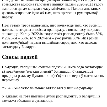
грамадства адносна галоўнага выніку падзей 2020-2021 гадоў
змяніліся цягам мінулага часу мінімальна. Палова апытаных
дасюль аспрэчвае ідэю аб тым, што пратэсны рух атрымаў
паразу.
Пры гэтым трэба адзначыць, што колькасць тых, хто зусім ці
цалкам не згодны з тэзісам пра паразу, з цягам часу пакрысе
зніжаецца. Калі ў 2022-ім годзе такіх рэспандэнтаў было 58%,
у 2023-ім – 55%, то ў 2024-ым – ужо роўна 50%. Як і раней,
доля адмоўнікаў паразы вышэйшая сярод тых, хто дасюль
застаецца ў Беларусі.
Сэнсы падзей
Па-трэцяе, галоўнымі сэнсамі падзей 2020-га года застаюцца:
а) праяўленне “незадаволенай” большасці; б) выкрыццё
прыроды рэжыму Лукашэнкі; в) з’яўленне веры ў магчымасць
пераменаў.
*У 2022-ім годзе пытанне задавалася ў іншым фармаце.
У адказах на гэта пытанне думкі рэспандэнтаў з Беларусі і з
замежжа збольшага супадаюць.