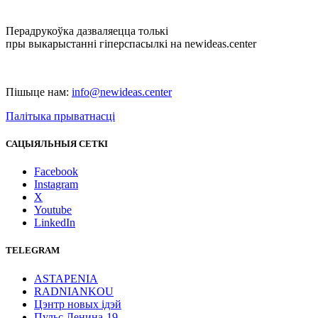
Перадрукоўка дазваляецца толькі
пры выкарыстанні гіперспасылкі на newideas.center
Пішыце нам:
info@newideas.center
Палітыка прыватнасці
САЦЫЯЛЬНЫЯ СЕТКІ
Facebook
Instagram
X
Youtube
LinkedIn
TELEGRAM
ASTAPENIA
RADNIANKOU
Цэнтр новых ідэй
Пульс Ленина-19