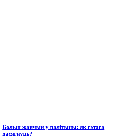
Больш жанчын у палітыцы: як гэтага
дасягнуць?