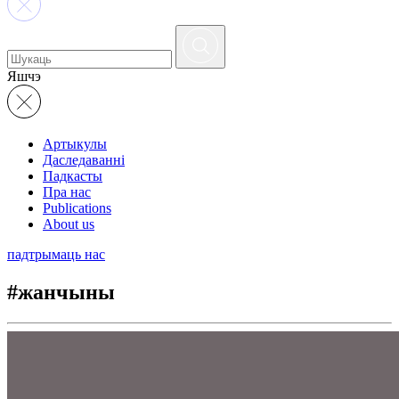
Яшчэ
Артыкулы
Даследаванні
Падкасты
Пра нас
Publications
About us
падтрымаць нас
#жанчыны