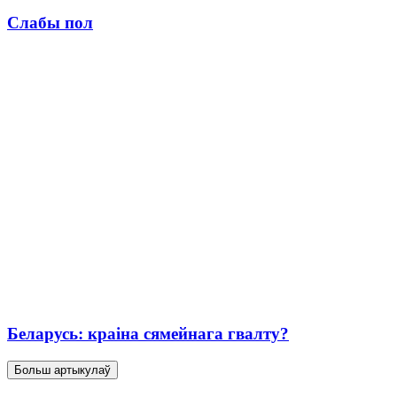
Слабы пол
Беларусь: краіна сямейнага гвалту?
Больш артыкулаў