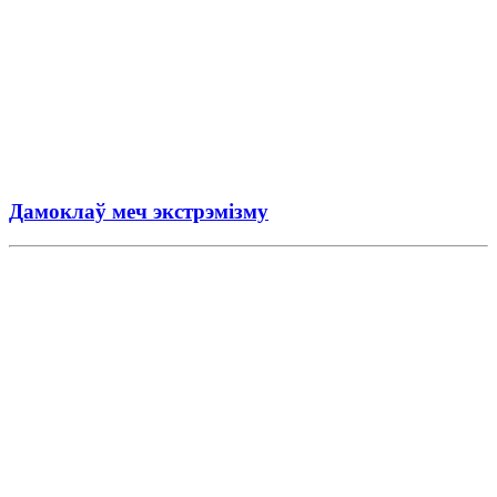
Дамоклаў меч экстрэмізму