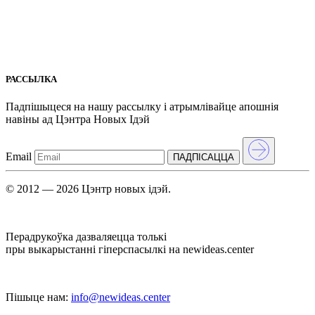
РАССЫЛКА
Падпішыцеся на нашу рассылкy і атрымлівайце апошнія
навіны ад Цэнтра Новых Iдэй
Email
ПАДПIСАЦЦА
© 2012 — 2026 Цэнтр новых ідэй.
Перадрукоўка дазваляецца толькі
пры выкарыстанні гіперспасылкі на newideas.center
Пішыце нам:
info@newideas.center