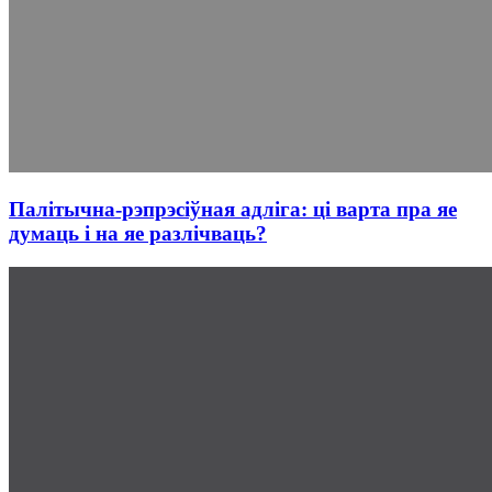
Палітычна-рэпрэсіўная адліга: ці варта пра яе
думаць і на яе разлічваць?