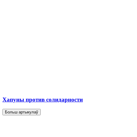
Хапуны против солидарности
Больш артыкулаў