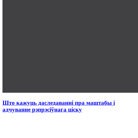
Што кажуць даследаванні пра маштабы і
адчуванне рэпрэсіўнага ціску