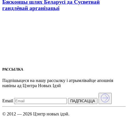
Бясконцы шлях Беларусі да Сусветнай
гандлёвай арганізацыі
РАССЫЛКА
Падпішыцеся на нашу рассылкy і атрымлівайце апошнія
навіны ад Цэнтра Новых Iдэй
Email
ПАДПIСАЦЦА
© 2012 — 2026 Цэнтр новых ідэй.