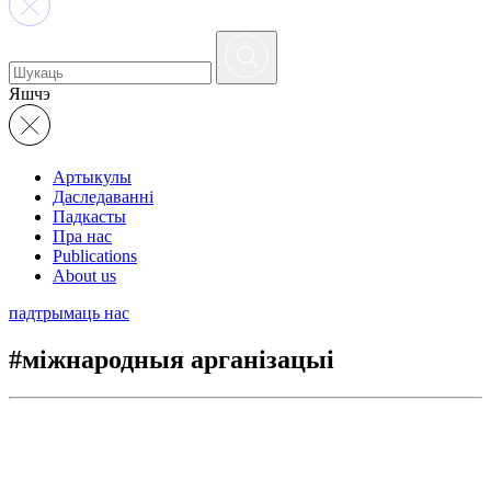
Яшчэ
Артыкулы
Даследаванні
Падкасты
Пра нас
Publications
About us
падтрымаць нас
#міжнародныя арганізацыі