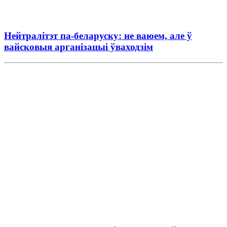
Нейтралітэт па-беларуску: не ваюем, але ў
вайсковыя арганізацыі ўваходзім