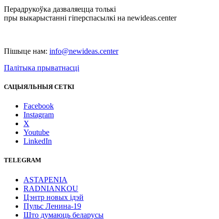
Перадрукоўка дазваляецца толькі
пры выкарыстанні гіперспасылкі на newideas.center
Пішыце нам:
info@newideas.center
Палітыка прыватнасці
САЦЫЯЛЬНЫЯ СЕТКІ
Facebook
Instagram
X
Youtube
LinkedIn
TELEGRAM
ASTAPENIA
RADNIANKOU
Цэнтр новых ідэй
Пульс Ленина-19
Што думаюць беларусы