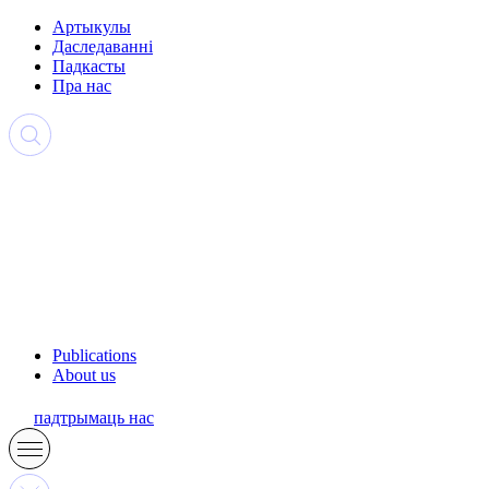
Артыкулы
Даследаванні
Падкасты
Пра нас
Publications
About us
падтрымаць нас