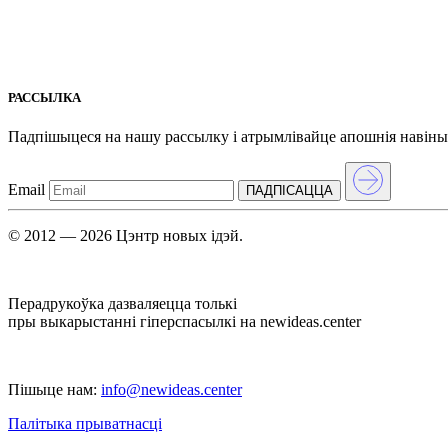
РАССЫЛКА
Падпішыцеся на нашу рассылкy і атрымлівайце апошнія навіны
Email
ПАДПIСАЦЦА
© 2012 — 2026 Цэнтр новых ідэй.
Перадрукоўка дазваляецца толькі
пры выкарыстанні гіперспасылкі на newideas.center
Пішыце нам:
info@newideas.center
Палітыка прыватнасці