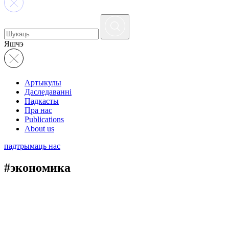
Яшчэ
Артыкулы
Даследаванні
Падкасты
Пра нас
Publications
About us
падтрымаць нас
#экономика