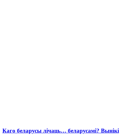
Каго беларусы лічаць… беларусамі? Вынікі