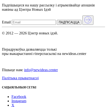
Падпішыцеся на нашу рассылкy і атрымлівайце апошнія
навіны ад Цэнтра Новых Iдэй
Email
ПАДПIСАЦЦА
© 2012 — 2026 Цэнтр новых ідэй.
Перадрукоўка дазваляецца толькі
пры выкарыстанні гіперспасылкі на newideas.center
Пішыце нам:
info@newideas.center
Палітыка прыватнасці
САЦЫЯЛЬНЫЯ СЕТКІ
Facebook
Instagram
X