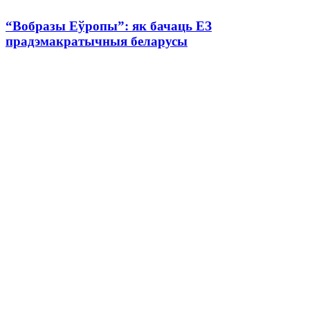
“Вобразы Еўропы”: як бачаць ЕЗ
прадэмакратычныя беларусы