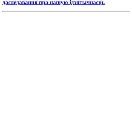
даследавання пра нашую ідэнтычнасць