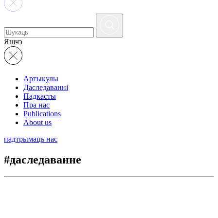
Яшчэ
Артыкулы
Даследаванні
Падкасты
Пра нас
Publications
About us
падтрымаць нас
#даследаванне