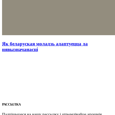
Як беларуская моладзь адаптуецца да
нявызначанасці
РАССЫЛКА
Падпішыцеся на нашу рассылкy і атрымлівайце апошнія