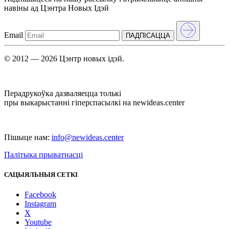
навіны ад Цэнтра Новых Iдэй
Email
ПАДПIСАЦЦА
© 2012 — 2026 Цэнтр новых ідэй.
Перадрукоўка дазваляецца толькі
пры выкарыстанні гіперспасылкі на newideas.center
Пішыце нам:
info@newideas.center
Палітыка прыватнасці
САЦЫЯЛЬНЫЯ СЕТКІ
Facebook
Instagram
X
Youtube