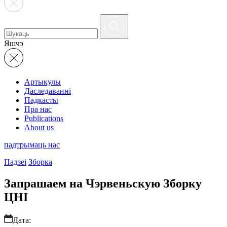
Яшчэ
Артыкулы
Даследаванні
Падкасты
Пра нас
Publications
About us
падтрымаць нас
Падзеі
Зборка
Запрашаем на Чэрвеньскую Зборку
ЦНІ
Дата: