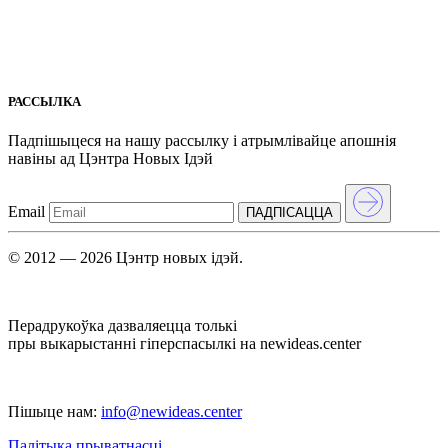
РАССЫЛКА
Падпішыцеся на нашу рассылкy і атрымлівайце апошнія
навіны ад Цэнтра Новых Iдэй
Email
ПАДПIСАЦЦА
© 2012 — 2026 Цэнтр новых ідэй.
Перадрукоўка дазваляецца толькі
пры выкарыстанні гіперспасылкі на newideas.center
Пішыце нам:
info@newideas.center
Палітыка прыватнасці