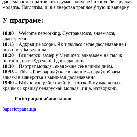
даследаванне пра тое, што думае, адчувае і плануе беларуская
моладзь. Паглядзім, ці візіянерства трапляе ў тую ж выбарку.
У праграме:
18:00
– Welcome networking. Сустракаемся, знаёмімся,
адаптуемся.
18:15
– Адкрыццё зборкі. Як з’явілася гэтае даследаванне і
што нас у ім зачапіла.
18:20
–
Візіянерскі замер у Mentimetr: адказваем на тыя ж
пытанні, што і ўдзельнікі даследавання.
18:30
– Партрэт моладзі, якая жыве сённяшнім днём.
18:55
–
This is fine: варшаўскае выданне – параўноўваем
адказы візіянерства з вынікамі даследавання.
19:00
– Візіянерскі рэйв: плэйліст з трэкаў музыкальных
крашых і крашаў беларускай моладзі, піца, нэтворкінг.
Рэгістрацыя абавязковая
Зарэгістравацца