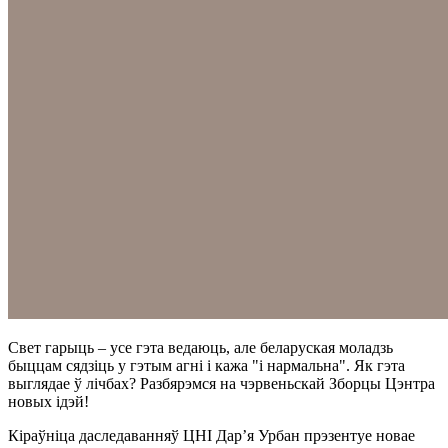
Свет гарыць – усе гэта ведаюць, але беларуская моладзь
быццам сядзіць у гэтым агні і кажа "і нармальна". Як гэта
выглядае ў лічбах? Разбярэмся на чэрвеньскай Зборцы Цэнтра
новых ідэй!
Кіраўніца даследаванняў ЦНІ Дар’я Урбан прэзентуе новае