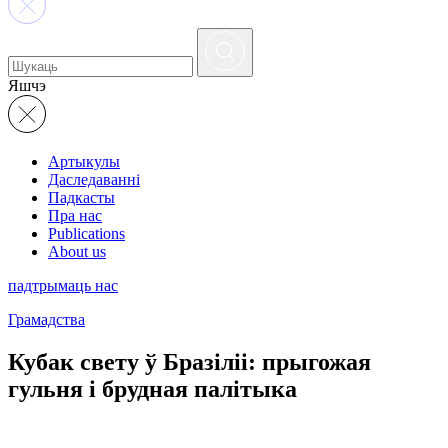
Яшчэ
Артыкулы
Даследаванні
Падкасты
Пра нас
Publications
About us
падтрымаць нас
Грамадства
Кубак свету ў Бразіліі: прыгожая
гульня і брудная палітыка