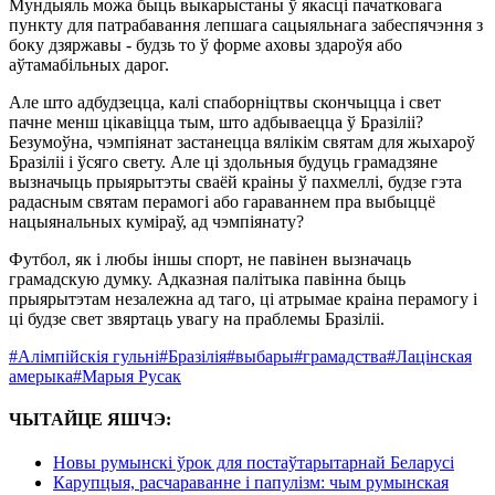
Мундыяль можа быць выкарыстаны ў якасці пачатковага
пункту для патрабавання лепшага сацыяльнага забеспячэння з
боку дзяржавы ‑ будзь то ў форме аховы здароўя або
аўтамабільных дарог.
Але што адбудзецца, калі спаборніцтвы скончыцца і свет
пачне менш цікавіцца тым, што адбываецца ў Бразіліі?
Безумоўна, чэмпіянат застанецца вялікім святам для жыхароў
Бразіліі і ўсяго свету. Але ці здольныя будуць грамадзяне
вызначыць прыярытэты сваёй краіны ў пахмеллі, будзе гэта
радасным святам перамогі або гараваннем пра выбыццё
нацыянальных куміраў, ад чэмпіянату?
Футбол, як і любы іншы спорт, не павінен вызначаць
грамадскую думку. Адказная палітыка павінна быць
прыярытэтам незалежна ад таго, ці атрымае краіна перамогу і
ці будзе свет звяртаць увагу на праблемы Бразіліі.
#Алімпійскія гульні
#Бразілія
#выбары
#грамадства
#Лацінская
амерыка
#Марыя Русак
ЧЫТАЙЦЕ ЯШЧЭ:
Новы румынскі ўрок для постаўтарытарнай Беларусі
Карупцыя, расчараванне і папулізм: чым румынская