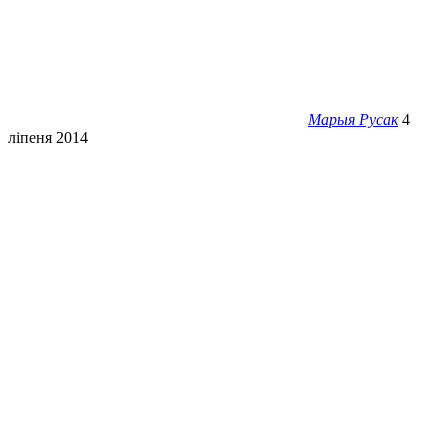
Марыя Русак
4
ліпеня 2014