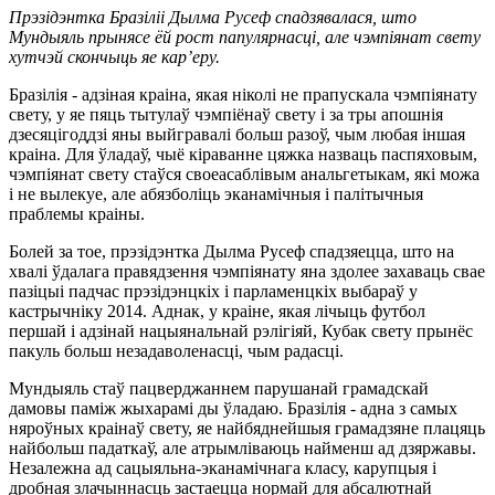
Прэзідэнтка Бразіліі Дылма Русеф спадзявалася, што
Мундыяль прынясе ёй рост папулярнасці, але чэмпіянат свету
хутчэй скончыць яе кар’еру.
Бразілія ‑ адзіная краіна, якая ніколі не прапускала чэмпіянату
свету, у яе пяць тытулаў чэмпіёнаў свету і за тры апошнія
дзесяцігоддзі яны выйгравалі больш разоў, чым любая іншая
краіна. Для ўладаў, чыё кіраванне цяжка назваць паспяховым,
чэмпіянат свету стаўся своеасаблівым анальгетыкам, які можа
і не вылекуе, але абязболіць эканамічныя і палітычныя
праблемы краіны.
Болей за тое, прэзідэнтка Дылма Русеф спадзяецца, што на
хвалі ўдалага правядзення чэмпіянату яна здолее захаваць свае
пазіцыі падчас прэзідэнцкіх і парламенцкіх выбараў у
кастрычніку 2014. Аднак, у краіне, якая лічыць футбол
першай і адзінай нацыянальнай рэлігіяй, Кубак свету прынёс
пакуль больш незадаволенасці, чым радасці.
Мундыяль стаў пацверджаннем парушанай грамадскай
дамовы паміж жыхарамі ды ўладаю. Бразілія ‑ адна з самых
няроўных краінаў свету, яе найбяднейшыя грамадзяне плацяць
найбольш падаткаў, але атрымліваюць найменш ад дзяржавы.
Незалежна ад сацыяльна-эканамічнага класу, карупцыя і
дробная злачыннасць застаецца нормай для абсалютнай