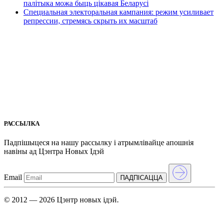
палітыка можа быць цікавая Беларусі
Специальная электоральная кампания: режим усиливает
репрессии, стремясь скрыть их масштаб
РАССЫЛКА
Падпішыцеся на нашу рассылкy і атрымлівайце апошнія
навіны ад Цэнтра Новых Iдэй
Email
ПАДПIСАЦЦА
© 2012 — 2026 Цэнтр новых ідэй.