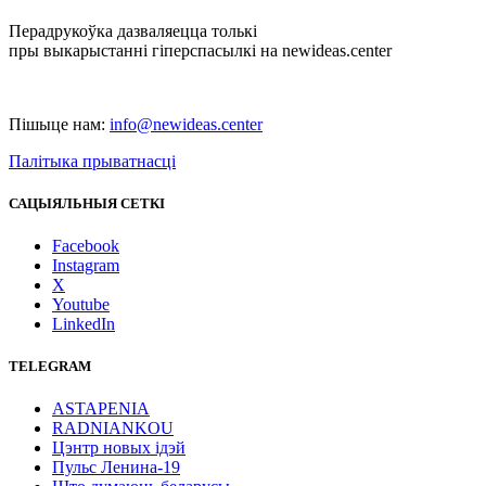
Перадрукоўка дазваляецца толькі
пры выкарыстанні гіперспасылкі на newideas.center
Пішыце нам:
info@newideas.center
Палітыка прыватнасці
САЦЫЯЛЬНЫЯ СЕТКІ
Facebook
Instagram
X
Youtube
LinkedIn
TELEGRAM
ASTAPENIA
RADNIANKOU
Цэнтр новых ідэй
Пульс Ленина-19