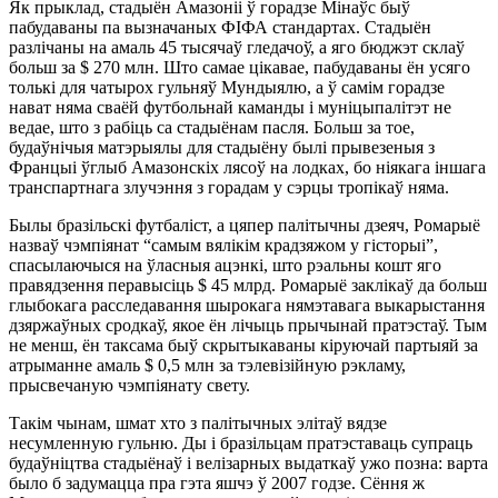
Як прыклад, стадыён Амазоніі ў горадзе Мінаўс быў
пабудаваны па вызначаных ФІФА стандартах. Стадыён
разлічаны на амаль 45 тысячаў гледачоў, а яго бюджэт склаў
больш за $ 270 млн. Што самае цікавае, пабудаваны ён усяго
толькі для чатырох гульняў Мундыялю, а ў самім горадзе
нават няма сваёй футбольнай каманды і муніцыпалітэт не
ведае, што з рабіць са стадыёнам пасля. Больш за тое,
будаўнічыя матэрыялы для стадыёну былі прывезеныя з
Францыі ўглыб Амазонскіх лясоў на лодках, бо ніякага іншага
транспартнага злучэння з горадам у сэрцы тропікаў няма.
Былы бразільскі футбаліст, а цяпер палітычны дзеяч, Ромарыё
назваў чэмпіянат “самым вялікім крадзяжом у гісторыі”,
спасылаючыся на ўласныя ацэнкі, што рэальны кошт яго
правядзення перавысіць $ 45 млрд. Ромарыё заклікаў да больш
глыбокага расследавання шырокага нямэтавага выкарыстання
дзяржаўных сродкаў, якое ён лічыць прычынай пратэстаў. Тым
не менш, ён таксама быў скрытыкаваны кіруючай партыяй за
атрыманне амаль $ 0,5 млн за тэлевізійную рэкламу,
прысвечаную чэмпіянату свету.
Такім чынам, шмат хто з палітычных элітаў вядзе
несумленную гульню. Ды і бразільцам пратэставаць супраць
будаўніцтва стадыёнаў і велізарных выдаткаў ужо позна: варта
было б задумацца пра гэта яшчэ ў 2007 годзе. Сёння ж