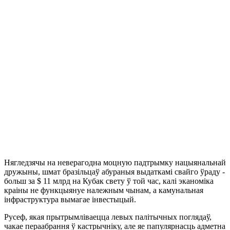
Нягледзячы на неверагодна моцную падтрымку нацыянальнай
дружыны, шмат бразільцаў абураныя выдаткамі свайго ўраду ‑
больш за $ 11 млрд на Кубак свету ў той час, калі эканоміка
краіны не функцыянуе належным чынам, а камунальная
інфраструктура вымагае інвестыцый.
Русеф, якая прытрымліваецца левых палітычных поглядаў,
чакае пераабрання ў кастрычніку, але яе папулярнасць адметна