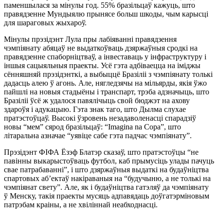
паменшылася за мінулы год. 55% бразільцаў кажуць, што
правядзенне Мундыялю прынясе больш шкоды, чым карысці
для шараговых жыхароў.
Мінулы прэзідэнт Лула пры лабіяванні правядзення
чэмпіянату абяцаў не выдаткоўваць дзяржаўныя сродкі на
правядзенне спаборніцтваў, а інвеставаць у інфраструктуру і
іншыя сацыяльныя праекты. Усё гэта адбіваецца на іміджы
сённяшняй прэзідэнткі, а выбыццё Бразіліі з чэмпіянату толькі
дадасць алею ў агонь. Але, нягледзячы на мільярды, якія ўжо
пайшлі на новыя стадыёны і транспарт, трэба адзначыць, што
Бразіліі ўсё ж удалося павялічыць свой бюджэт на ахову
здароўя і адукацыю. Гэта знак таго, што Дылма слухае
пратэстоўцаў. Высокі ўзровень незадаволенасці спарадзіў
новы “мем” сярод бразільцаў: “Imagina na Copa”, што
літаральна азначае “уявіце сабе гэта падчас чэмпіянату”.
Прэзідэнт ФІФА Ёзэф Блатэр сказаў, што пратэстоўцы “не
павінны выкарыстоўваць футбол, каб прымусіць улады пачуць
свае патрабаванні”, і што дзяржаўныя выдаткі на будаўніцтва
спартовых аб’ектаў накіраваныя на “будучыню, а не толькі на
чэмпіянат свету”. Але, як і будаўніцтва гатэляў да чэмпіянату
ў Менску, такія праекты мусяць адпавядаць доўгатэрміновым
патрэбам краіны, а не хвіліннай неабходнасці.