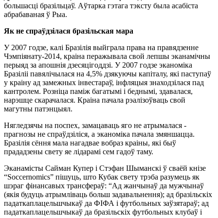
большасці бразільцаў. Аўтарка гэтага тэксту была асабіста
абрабаваная ў Рыа.
Як не спраўдзілася бразільская мара
У 2007 годзе, калі Бразілія выйграла права на правядзенне
Чэмпіянату-2014, краіна перажывала свой лепшы эканамічны
перыяд за апошнія дзесяцігоддзі. У 2007 годзе эканоміка
Бразіліі павялічылася на 4,5% дзякуючы капіталу, які паступаў
у краіну ад замежных інвестараў, інфляцыя знаходзілася пад
кантролем. Розніца паміж багатымі і беднымі, здавалася,
нарэшце скарачалася. Краіна пачала рэалізоўваць свой
магутны патэнцыял.
Нягледзячы на поспех, замацаваць яго не атрымалася ‑
прагнозы не спраўдзіліся, а эканоміка пачала змяншацца.
Бразілія сёння мала нагадвае вобраз краіны, які быў
прададзены свету яе лідарамі сем гадоў таму.
Эканамісты Сайман Купер і Стэфан Шыманскі ў сваёй кнізе
“Soccernomics” пішуць, што Кубак свету трэба разумець як
шэраг фінансавых трансфераў: “Ад жанчынаў да мужчынаў
(якія будуць атрымліваць больш задавальнення); ад бразільскіх
падаткаплацельшчыкаў да ФІФА і футбольных заўзятараў; ад
падаткаплацельшчыкаў да бразільскіх футбольных клубаў і