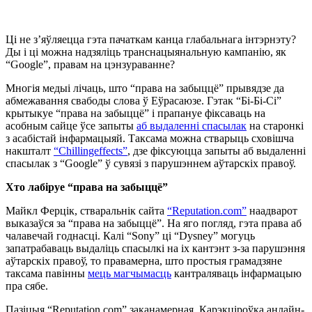
Ці не з’яўляецца гэта пачаткам канца глабальнага інтэрнэту?
Ды і ці можна надзяліць транснацыянальную кампанію, як
“Google”, правам на цэнзураванне?
Многія медыі лічаць, што “права на забыццё” прывядзе да
абмежавання свабоды слова ў Еўрасаюзе. Гэтак “Бі-Бі-Сі”
крытыкуе “права на забыццё” і прапануе фіксаваць на
асобным сайце ўсе запыты
аб выдаленні спасылак
на старонкі
з асабістай інфармацыяй. Таксама можна стварыць сховішча
накшталт
“Chillingeffects”
, дзе фіксуюцца запыты аб выдаленні
спасылак з “Google” ў сувязі з парушэннем аўтарскіх правоў.
Хто лабіруе “права на забыццё”
Майкл Ферцік, стваральнік сайта
“Reputation.com”
наадварот
выказаўся за “права на забыццё”. На яго погляд, гэта права аб
чалавечай годнасці. Калі “Sony” ці “Dysney” могуць
запатрабаваць выдаліць спасылкі на іх кантэнт з-за парушэння
аўтарскіх правоў, то правамерна, што простыя грамадзяне
таксама павінны
мець магчымасць
кантраляваць інфармацыю
пра сябе.
Пазіцыя “Reputation.com” заканамерная. Карэкціроўка анлайн-