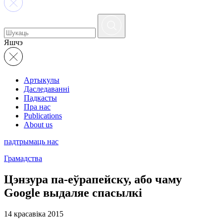
Яшчэ
Артыкулы
Даследаванні
Падкасты
Пра нас
Publications
About us
падтрымаць нас
Грамадства
Цэнзура па-еўрапейску, або чаму
Google выдаляе спасылкі
14 красавіка 2015