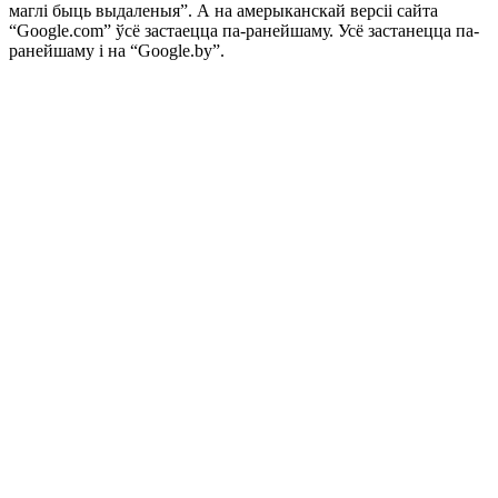
маглі быць выдаленыя”. А на амерыканскай версіі сайта
“Google.com” ўсё застаецца па-ранейшаму. Усё застанецца па-
ранейшаму і на “Google.by”.