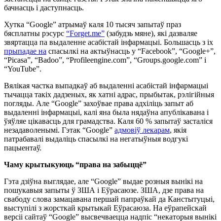
бачнасць і даступнасць.
Хутка “Google” атрымаў каля 10 тысяч запытаў праз
бясплатны рэсурс
“Forget.me”
(забудзь мяне), які дазваляе
звяртацца па выдаленне асабістай інфармацыі. Большасць з іх
прыпадае на
спасылкі на актыўнасць у “Facebook”, “Google+”,
“Picasa”, “Badoo”, “Profileengine.com”, “Groups.google.com” і
“YouTube”.
Вялікая частка выпадкаў аб выдаленні асабістай інфармацыі
тычацца такіх дадзеных, як хатні адрас, прыбытак, рэлігійныя
погляды. Але “Google” захоўвае права адхіліць запыт аб
выдаленні інфармацыі, калі яна была нядаўна апублікавана і
ўяўляе цікавасць для грамадства. Каля 60 % запытаў засталіся
незадаволенымі. Гэтак “Google”
адмовіў лекарам
, якія
патрабавалі выдаліць спасылкі на негатыўныя водгукі
пацыентаў.
Чаму крытыкуюць “права на забыццё”
Гэта дзіўна выглядае, але “Google” выдае розныя вынікі на
пошукавыя запыты ў ЗША і Еўрасаюзе. ЗША, дзе права на
свабоду слова замацавана першай папраўкай да Канстытуцыі,
выступілі з жорсткай крытыкай Еўрасаюза. На еўрапейскай
версіі сайтаў “Google” высвечваецца надпіс “некаторыя вынікі