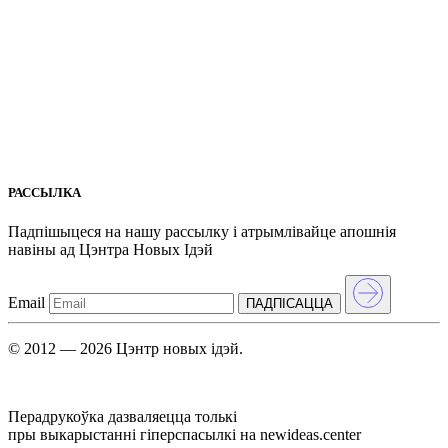
РАССЫЛКА
Падпішыцеся на нашу рассылкy і атрымлівайце апошнія
навіны ад Цэнтра Новых Iдэй
Email
ПАДПIСАЦЦА
© 2012 — 2026 Цэнтр новых ідэй.
Перадрукоўка дазваляецца толькі
пры выкарыстанні гіперспасылкі на newideas.center