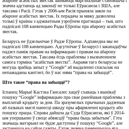
абароне асабістых звестак займаюць маргінальнае становішча і
значна адстаюць ад законаў не толькі Еўрасаюза і ЗША, але
таксама і Расіі. Гэтак у 2006-ым Расія прыняла закон па
абароне асабістых звестак. Іх перадача за мяжу дазволена
толькі ў краіны з адэкватным узроўнем пратэкцыі – тыя, што
падпісалі 108 канвенцыю Рады Еўропы пра абарону асабістых
звестак.
Беларусь не ўдзельнічае ў Радзе Еўропы. Адпаведна мы не
падпісалі 108 канвенцыю. Адсутнічае ў Беларусі і заканадаўчы
падзел паміж правам на інфармацыю і правам на абарону
асабістых звестак. Таксама ёсць праблемы з вызначэннем
самога тэрміна “асабістыя звесткі”. Акрамя таго беларусы не
могуць зрабіць запыт у “Google” аб выдаленні спасылак на
непажаданы кантэнт, бо ў нас няма “права на забыццё”.
Што такое “права на забыццё”?
Іспанец Марыё Кастэха Гансалес хацеў схаваць з вынікаў
пошуку “Google” інфармацыю пра свае ранейшыя праблемы з
выплатай крэдыту за дом. Па зразумелых прычынах дадзеныя
аб пазыках маглі нанесці шкоду пры афармленні крэдыту або
пошуку працы. Справа дайшла да Суда Еўрасаюза, які ў 2014-
ым упершыню ў свеце абвясціў “права быць забытым”. Гэта
значыць матэрыял не будзе даступны ў пошуку “Google”, але
застанецца на сайце газеты. Гэтак значна паменшыцца яго