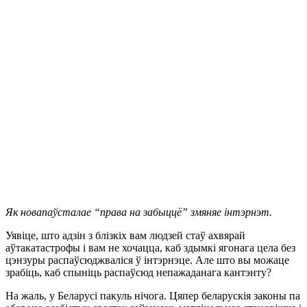
Як новапаўсталае “права на забыццё” змяняе інтэрнэт.
Уявіце, што адзін з блізкіх вам людзей стаў ахвярай
аўтакатастрофы і вам не хочацца, каб здымкі ягонага цела без
цэнзуры распаўсюджваліся ў інтэрнэце. Але што вы можаце
зрабіць, каб спыніць распаўсюд непажаданага кантэнту?
На жаль, у Беларусі пакуль нічога. Цяпер беларускія законы па