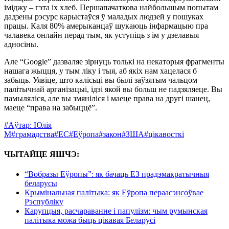
іміджу – гэта іх хлеб. Першапачаткова найбольшым попытам
дадзены рэсурс карыстаўся ў маладых людзей у пошуках
працы. Каля 80% амерыканцаў шукаюць інфармацыю пра
чалавека онлайн перад тым, як уступіць з ім у дзелавыя
адносіны.
Але “Google” дазваляе зірнуць толькі на некаторыя фрагменты
нашага жыцця, у тым ліку і тыя, аб якіх нам хацелася б
забыць. Уявіце, што калісьці вы былі заўзятым чальцом
палітычнай арганізацыі, ідэі якой вы больш не падзяляеце. Вы
памыляліся, але вы змяніліся і маеце права на другі шанец,
маеце “права на забыццё”.
#Аўтар: Юлія
М
#грамадства
#ЕС
#Еўропа
#закон
#ЗША
#цікавосткі
ЧЫТАЙЦЕ ЯШЧЭ:
“Вобразы Еўропы”: як бачаць ЕЗ прадэмакратычныя
беларусы
Крымінальная палітыка: як Еўропа пераасэнсоўвае
Рэспубліку
Карупцыя, расчараванне і папулізм: чым румынская
палітыка можа быць цікавая Беларусі