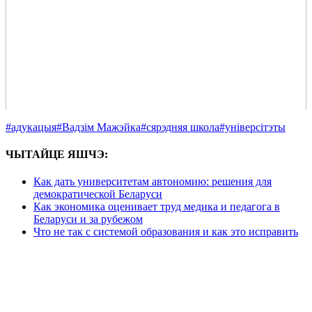
#адукацыя
#Вадзім Мажэйка
#сярэдняя школа
#універсітэты
ЧЫТАЙЦЕ ЯШЧЭ:
Как дать университетам автономию: решения для
демократической Беларуси
Как экономика оценивает труд медика и педагога в
Беларуси и за рубежом
Что не так с системой образования и как это исправить