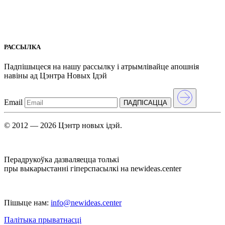
РАССЫЛКА
Падпішыцеся на нашу рассылкy і атрымлівайце апошнія
навіны ад Цэнтра Новых Iдэй
Email
ПАДПIСАЦЦА
© 2012 — 2026 Цэнтр новых ідэй.
Перадрукоўка дазваляецца толькі
пры выкарыстанні гіперспасылкі на newideas.center
Пішыце нам:
info@newideas.center
Палітыка прыватнасці