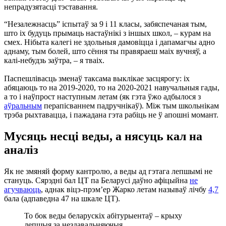
непрадузятасці тэставання.
“Незалежнасць” іспытаў за 9 і 11 класы, забяспечаная тым,
што іх будуць прымаць настаўнікі з іншых школ, – курам на
смех. Нібыта калегі не здольныя дамовіцца і дапамагчы адно
аднаму, тым болей, што сёння ты правяраеш маіх вучняў, а
калі-небудзь заўтра, – я тваіх.
Паспешлівасць зменаў таксама выклікае засцярогу: іх
абяцаюць то на 2019-2020, то на 2020-2021 навучальныя гады,
а то і наўпрост наступным летам (як гэта ўжо адбылося з
аўральным
перапісваннем падручнікаў). Між тым школьнікам
трэба рыхтавацца, і пажадана гэта рабіць не ў апошні момант.
Мусяць несці веды, а нясуць кал на
аналіз
Як не змяняй форму кантролю, а веды ад гэтага лепшымі не
стануць. Сярэдні бал ЦТ па Беларусі даўно афіцыйна
не
агучваюць
, аднак віцэ-прэм’ер Жарко летам называў лічбу
4,7
бала (адпаведна 47 на шкале ЦТ).
То бок веды беларускіх абітурыентаў – крыху
лепшыя за нездавальняючыя.