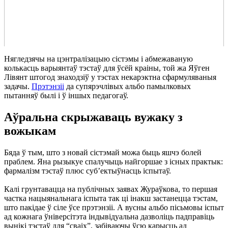
Нягледзячы на цэнтралізацыю сістэмы і абмежаваную
колькасць варыянтаў тэстаў для ўсёй краіны, той жа Яўген
Лівянт штогод знаходзіў у тэстах некарэктна сфармуляваныя
задачы.
Прэтэнзіі
да супярэчлівых альбо памылковых
пытанняў былі і ў іншых педагогаў.
Аўральна скрыжаваць вужаку з
вожыкам
Бяда ў тым, што з новай сістэмай можа быць яшчэ болей
праблем. Яна рызыкуе спалучыць найгоршае з існых практык:
фармалізм тэстаў плюс суб’ектыўнасць іспытаў.
Калі грунтавацца на публічных заявах Жураўкова, то першая
частка нацыянальнага іспыта так ці інакш застанецца тэстам,
што пакідае ў сіле ўсе прэтэнзіі. А вусны альбо пісьмовы іспыт
ад кожнага ўніверсітэта індывідуальна дазволіць падправіць
вынікі тэстаў для “сваіх”, забіваючы ўсю карысць ад