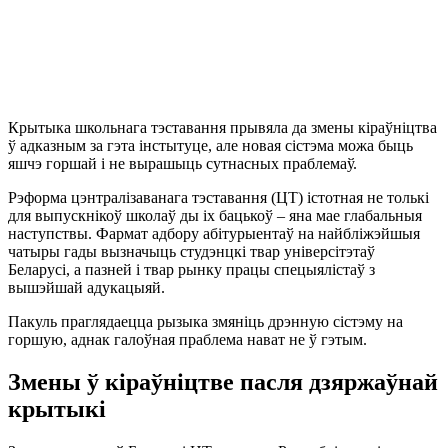
Крытыка школьнага тэставання прывяла да змены кіраўніцтва
ў адказным за гэта інстытуце, але новая сістэма можа быць
яшчэ горшай і не вырашыць сутнасных праблемаў.
Рэформа цэнтралізаванага тэставання (ЦТ) істотная не толькі
для выпускнікоў школаў ды іх бацькоў
–
яна мае глабальныя
наступствы. Фармат адбору абітурыентаў на найбліжэйшыя
чатыры гады вызначыць студэнцкі твар універсітэтаў
Беларусі, а пазней і твар рынку працы спецыялістаў з
вышэйшай адукацыяй.
Пакуль праглядаецца рызыка змяніць дрэнную сістэму на
горшую, аднак галоўная праблема нават не ў гэтым.
Змены ў кіраўніцтве пасля дзяржаўнай
крытыкі