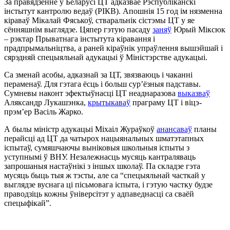
За правядзенне ў Беларусі ЦТ адказвае Рэспубліканскі
інстытут кантролю ведаў (РІКВ). Апошнія 15 год ім нязменна
кіраваў Мікалай Фяськоў, стваральнік сістэмы ЦТ у яе
сённяшнім выглядзе. Цяпер гэтую пасаду
заняў
Юрый Міксюк
–
рэктар Прыватнага інстытута кіравання і
прадпрымальніцтва, а раней кіраўнік упраўлення вышэйшай і
сярэдняй спецыяльнай адукацыі ў Міністэрстве адукацыі.
Са зменай асобы, адказнай за ЦТ, звязваюць і чаканні
пераменаў. Для гэтага ёсць і больш сур’ёзныя падставы.
Сумневы наконт эфектыўнасці ЦТ неаднаразова
выказваў
Аляксандр Лукашэнка,
крытыкаваў
праграму ЦТ і віцэ-
прэм’ер Васіль Жарко.
А былы міністр адукацыі Міхаіл Жураўкоў
анансаваў
планы
перайсці ад ЦТ да чатырох нацыянальных шматэтапных
іспытаў, сумяшчаючы выніковыя школьныя іспыты з
уступнымі ў ВНУ. Незалежнасць мусяць кантраляваць
запрошаныя настаўнікі з іншых школаў. Па складзе гэта
мусяць быць тыя ж тэсты, але са “спецыяльнай часткай у
выглядзе вуснага ці пісьмовага іспыта, і гэтую частку будзе
праводзіць кожны ўніверсітэт у адпаведнасці са сваёй
спецыфікай”.