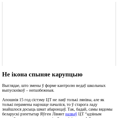
Не ікона спыняе карупцыю
Выглядае, што змены ў форме кантролю ведаў школьных
выпускнікоў
–
непазбежныя.
Апошнія 15 год сістэму ЦТ не лаяў толькі лянівы, але як
толькі перамены нарэшце пачаліся, то ў старога ладу
знайшлося досыць шмат абаронцаў. Так, бадай, самы вядомы
беларускі рэпетытар Яўген Лівянт
назваў
ЦТ “адзіным