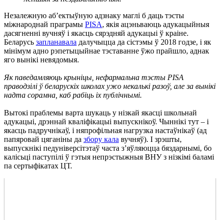
Незалежную аб’ектыўную адзнаку маглі б даць тэсты
міжнароднай праграмы
PISA
, якія ацэньваюць адукацыйныя
дасягненні вучняў і якасць сярэдняй адукацыі ў краіне.
Беларусь
запланавала
далучыцца да сістэмы ў 2018 годзе, і як
мінімум адно рэпетыцыйнае тэставанне ўжо прайшло, аднак
яго вынікі невядомыя.
Як паведамляюць крыніцы, нефармальна тэсты PISA
праводзілі ў беларускіх школах ужо некалькі разоў, але за вынікі
надта сорамна, каб рабіць іх публічнымі.
Вытокі праблемы варта шукаць у нізкай якасці школьнай
адукацыі, дрэннай кваліфікацыі выпускнікоў. Чыннікі тут – і
якасць падручнікаў, і няпрофільная нагрузка настаўнікаў (ад
папяровай цяганіны да
збору кала
вучняў). І зрэшты,
выпускнікі педуніверсітэтаў часта з’яўляюцца бяздарнымі, бо
калісьці паступілі ў гэтыя непрэстыжныя ВНУ з нізкімі баламі
па сертыфікатах ЦТ.