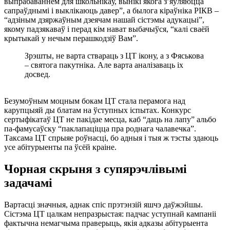
выпрабаваннем для школьнікаў, вынікі якога з’яўляюцца
сапраўднымі і выклікаюць давер”, а былога кіраўніка РІКВ –
“адзіным дзяржаўным дзеячам нашай сістэмы адукацыі”,
якому падзякаваў і перад кім нават выбачыўся, “калі сваёй
крытыкай у нечым перашкодзіў Вам”.
Зрэшты, не варта ствараць з ЦТ ікону, а з Фяськова
– святога пакутніка. Але варта аналізаваць іх
досвед.
Безумоўным моцным бокам ЦТ стала перамога над
карупцыяй ды блатам на ўступных іспытах. Конкурс
сертыфікатаў ЦТ не пакідае месца, каб “даць на лапу” альбо
па-фамусаўску “паклапаціцца пра роднага чалавечка”.
Таксама ЦТ спрыяе роўнасці, бо адныя і тыя ж тэсты здаюць
усе абітурыенты па ўсёй краіне.
Чорная скрыня з супярэчлівымі
задачамі
Вартасці значныя, аднак спіс прэтэнзій яшчэ даўжэйшы.
Сістэма ЦТ цалкам непразрыстая: падчас уступнай кампаніі
фактычна немагчыма праверыць, якія адказы абітурыента