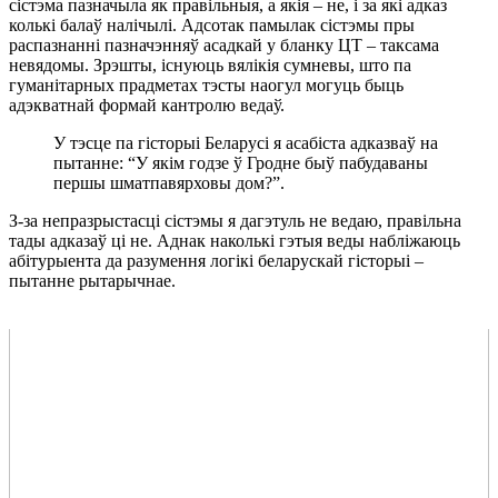
сістэма пазначыла як правільныя, а якія – не, і за які адказ
колькі балаў налічылі. Адсотак памылак сістэмы пры
распазнанні пазначэнняў асадкай у бланку ЦТ
–
таксама
невядомы. Зрэшты, існуюць вялікія сумневы, што па
гуманітарных прадметах тэсты наогул могуць быць
адэкватнай формай кантролю ведаў.
У тэсце па гісторыі Беларусі я асабіста адказваў на
пытанне: “У якім годзе ў Гродне быў пабудаваны
першы шматпавярховы дом?”.
З-за непразрыстасці сістэмы я дагэтуль не ведаю, правільна
тады адказаў ці не. Аднак наколькі гэтыя веды набліжаюць
абітурыента да разумення логікі беларускай гісторыі –
пытанне рытарычнае.