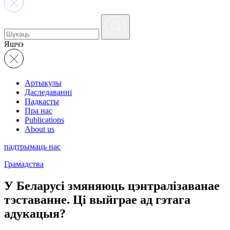
Яшчэ
Артыкулы
Даследаванні
Падкасты
Пра нас
Publications
About us
падтрымаць нас
Грамадства
У Беларусі змяняюць цэнтралізаванае
тэставанне. Ці выйграе ад гэтага
адукацыя?