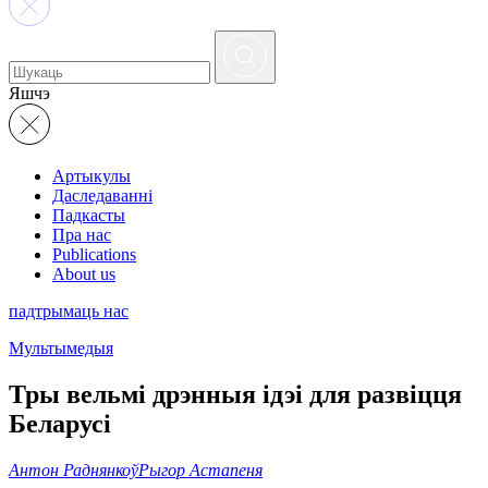
Яшчэ
Артыкулы
Даследаванні
Падкасты
Пра нас
Publications
About us
падтрымаць нас
Мультымедыя
Тры вельмі дрэнныя ідэі для развіцця
Беларусі
Антон Раднянкоў
Рыгор Астапеня