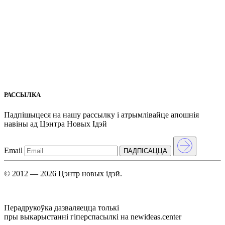
РАССЫЛКА
Падпішыцеся на нашу рассылкy і атрымлівайце апошнія
навіны ад Цэнтра Новых Iдэй
Email
ПАДПIСАЦЦА
© 2012 — 2026 Цэнтр новых ідэй.
Перадрукоўка дазваляецца толькі
пры выкарыстанні гіперспасылкі на newideas.center