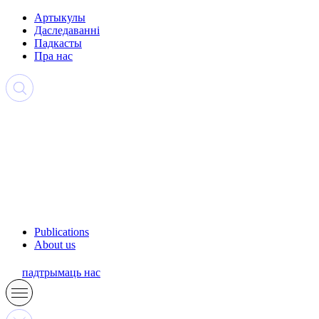
Артыкулы
Даследаванні
Падкасты
Пра нас
Publications
About us
падтрымаць нас