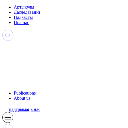
Артыкулы
Даследаванні
Падкасты
Пра нас
Publications
About us
падтрымаць нас