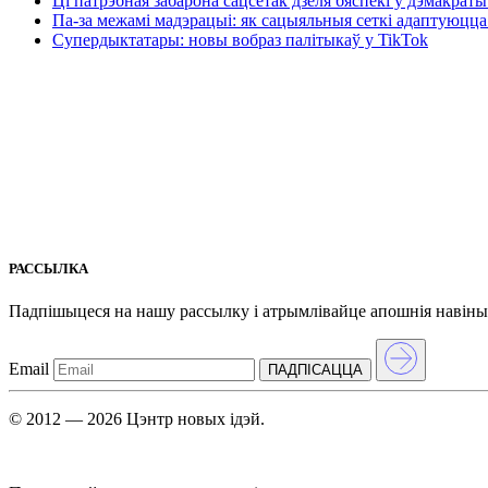
Ці патрэбная забарона сацсетак дзеля бяспекі ў дэмакрат
Па-за межамі мадэрацыі: як сацыяльныя сеткі адаптуюцца 
Супердыктатары: новы вобраз палітыкаў у TikTok
РАССЫЛКА
Падпішыцеся на нашу рассылкy і атрымлівайце апошнія навіны
Email
ПАДПIСАЦЦА
© 2012 — 2026 Цэнтр новых ідэй.