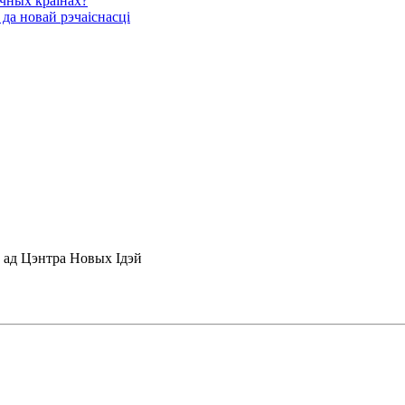
ычных краінах?
да новай рэчаіснасці
 ад Цэнтра Новых Iдэй