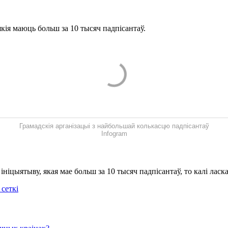
якія маюць больш за 10 тысяч падпісантаў.
Грамадскія арганізацыі з найбольшай колькасцю падпісантаў
Infogram
ніцыятыву, якая мае больш за 10 тысяч падпісантаў, то калі ласк
сеткі