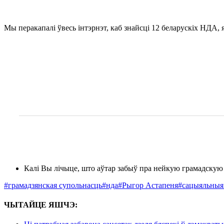
Мы перакапалі ўвесь інтэрнэт, каб знайсці 12 беларускіх НДА, 
Калі Вы лічыце, што аўтар забыў пра нейкую грамадскую і
#грамадзянская супольнасць
#нда
#Рыгор Астапеня
#сацыяльныя 
ЧЫТАЙЦЕ ЯШЧЭ: