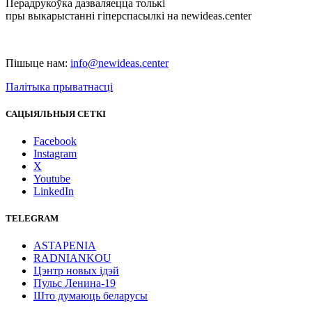
Перадрукоўка дазваляецца толькі
пры выкарыстанні гіперспасылкі на newideas.center
Пішыце нам:
info@newideas.center
Палітыка прыватнасці
САЦЫЯЛЬНЫЯ СЕТКІ
Facebook
Instagram
X
Youtube
LinkedIn
TELEGRAM
ASTAPENIA
RADNIANKOU
Цэнтр новых ідэй
Пульс Ленина-19
Што думаюць беларусы