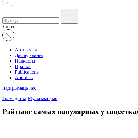
Яшчэ
Артыкулы
Даследаванні
Падкасты
Пра нас
Publications
About us
падтрымаць нас
Грамадства
·
Мультымедыя
Рэйтынг самых папулярных у сацсетках