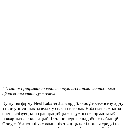
IT-гігант працягвае тэхналагічную экспансію, збіраючыся
аўтаматызаваць усё вакол.
Купіўшы фірму Nest Labs за 3,2 млрд $,
Google здзейсніў адну
з найбуйнейшых здзелак у сваёй гісторыі. Набытая кампанія
спецыялізуецца на распрацоўцы «разумных» тэрмастатаў і
пажарных сігналізацый. Гэта не першае падобнае набыццё
Google. У апошні час кампанія траціць велізарныя сродкі на