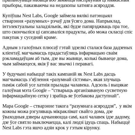
прыборы, паказваючы на недахопы хатняга асяроддзя.
Купіўшы Nest Labs, Google займела вялікі патэнцыял
стварэння «разумных» рэчаў для ўсяго дома. Напрыклад,
інтэлектуальны халадзільнік, які будзе папярэджваць пра тое,
што скончыліся ці сапсаваліся прадукты, або можа скласці спіс
пакупак у суседняй краме.
Адным з галоўных плюсаў гэтай здзелкі сталася база дадзеных
кліентаў, магчымасць прадастаўляць інфармацыю сваім
рэкламадаўцам аб тым, дзе вы жывяце, колькі бываеце дома,
чым займаецеся, якія ў вас звычкі і перавагі.
У будучыні набыццё такіх кампаній як Nest Labs дасць
магчымасць з’яўлення «разумнай сістэмы», якая злучыць
паміж сабой усе хатнія прылады чалавека. Адсюль і выцякае
галоўная мэта Google – “стварыць арганізаваную сусветную
інфармацыйную сетку і зрабіць яе ўсебакова даступнай”.
Мара Google – стварэнне такога “разумнага асяроддзя”, у якім
кожны можа рэгуляваць мікраклімат свайго дома, дзе
ўваходныя дзверы адчыняюцца самі, калі чалавек ідзе дадому,
дзе ўсе святло выключаецца, калі людзі ідуць спаць. Набыццё
Nest Labs гэта яшчэ адзін крок у гэтым кірунку.