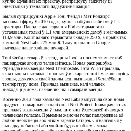
куплю афлайнавых праектаў, распрацоўку гаджэтаў ці
інвестыцыі ў тэхналогіі падаўжэння жыцця.
Былыя супрацоўнікі Apple Тоні Фейдл і Мэт Роджэрс
заснавалі фірму ў 2010 годзе, хутка зрабіўшы сабе імя ў IT-
прасторы. Паводле даследвання Forbes тэрмастаты
ўсталяваныя толькі ў 1,1 млн амерыканскіх дамоў з магчымых
113,9 млн. Кошт аднаго тэрмастата складае 250 $, а прыбытак
кампаніі Nest Labs 275 млн
$
. Таму прапанова Google
выглядае нават залішне шчодрай.
Тоні Фейдл стварыў легендарны Ipod, а поспех тэрмастатаў
пацвярджае ягоную таленавітасць. Новая распрацоўка
Фрэйдла называецца Nest Thermostate. Гэта Wi-Fi прылада,
якая пышна выглядае і простая ў выкарыстанні і мае ашчадзіць
грошы, дзякуючы сваёй здольнасці вызначаць і ўсталёўваць
тэмпературу дома. Прылада вызначае, калі чалавек
знаходзіцца дома, пазнае звычкі і самаразвіваецца.
Восенню 2013 года кампанія Nest Labs выпусціла свой ​​новы
прадукт – пажарныя сігналізацыі Nest Protect. Інавацыя гэтых
прыладаў заключаецца ў тым, што яны ўзаемадзейнічаюць з
чалавекам голасам. Прыемны жаночы голас папярэджвае аб
любой небяспецы або нізкім зарадзе батарэі. Сігналізацыя ў
выпадку небяспекі або якой-небудзь праблемы можа
прапаноўваць набыць або замяніць няспраўныя ці няякасныя