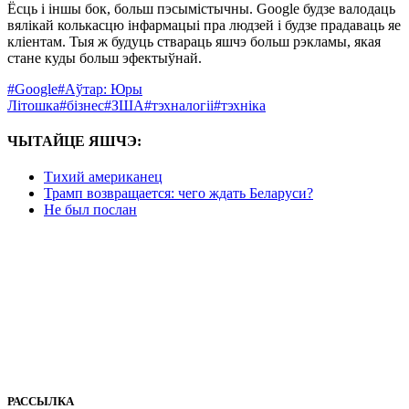
Ёсць і іншы бок, больш пэсымістычны. Google будзе валодаць
вялікай колькасцю інфармацыі пра людзей і будзе прадаваць яе
кліентам. Тыя ж будуць ствараць яшчэ больш рэкламы, якая
стане куды больш эфектыўнай.
#Google
#Аўтар: Юры
Літошка
#бізнес
#ЗША
#тэхналогіі
#тэхніка
ЧЫТАЙЦЕ ЯШЧЭ:
Тихий американец
Трамп возвращается: чего ждать Беларуси?
Не был послан
РАССЫЛКА