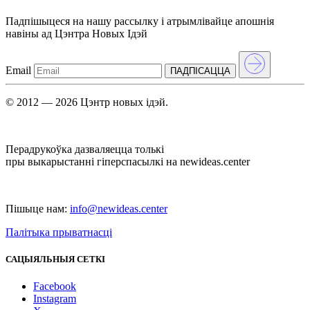
Падпішыцеся на нашу рассылкy і атрымлівайце апошнія
навіны ад Цэнтра Новых Iдэй
Email
ПАДПIСАЦЦА
© 2012 — 2026 Цэнтр новых ідэй.
Перадрукоўка дазваляецца толькі
пры выкарыстанні гіперспасылкі на newideas.center
Пішыце нам:
info@newideas.center
Палітыка прыватнасці
САЦЫЯЛЬНЫЯ СЕТКІ
Facebook
Instagram