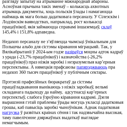
разгляду запытаў на атрыманне міжнароднай абароны.
Асноўная прычына такіх зменаў – колькасць ахвотных
атрымаць дакументы, хоць польскія ўлады і намагаюцца
наймаць як мага больш дадатковага персаналу. У Сілезскім і
Лодзінскім ваяводствах, напрыклад, рост колькасці
працаўнікоў, якія займаюцца справамі іншаземцаў,
склаў
145,4% і 151,8% адпаведна.
Недахоп персаналу не з’яўляецца чымсьці ўнікальным для
Польшчы альбо для сістэмы кіравання міграцыяй. Так, у
Вялікабрытаніі ў 2024-ым годзе
назіраўся
моцны адток кадраў
з урада (-23,7% працаўнікоў) і казначэйства (-26,2%
працаўнікоў) праз нізкія заробкі і незразумелыя кар’ерныя
перспектывы. А нямецкія прафсаюзы
папярэджваюць
пра
недахоп 360 тысяч працаўнікоў у публічным сектары.
Прэтэнзіі прафесійных бюракратаў да сістэмы
працаўладкавання вынікаюць з нізкіх заробкаў, вельмі
складанага падыходу да найму, адсутнасці кар’ерных
перспектыў, слабога ўзроўню кіравання кадрамі. Дзеля
вырашэння гэтай праблемы ўрады могуць укласці дадатковыя
грошы, каб павысіць заробкі чыноўнікам. Аднак падатковая
нагрузка
ў развітых краінах сёння і так надзвычайна высокая,
таму павелічэнне дзяржаўных выдаткаў выглядае
немагчымым.