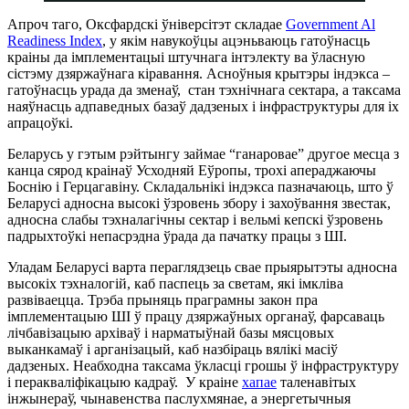
Апроч таго, Оксфардскі ўніверсітэт складае
Government Al
Readiness Index
, у якім навукоўцы ацэньваюць гатоўнасць
краіны да імплементацыі штучнага інтэлекту ва ўласную
сістэму дзяржаўнага кіравання. Асноўныя крытэры індэкса –
гатоўнасць урада да зменаў, стан тэхнічнага сектара, а таксама
наяўнасць адпаведных базаў дадзеных і інфраструктуры для іх
апрацоўкі.
Беларусь у гэтым рэйтынгу займае “ганаровае” другое месца з
канца сярод краінаў Усходняй Еўропы, трохі апераджаючы
Боснію і Герцагавіну. Складальнікі індэкса пазначаюць, што ў
Беларусі адносна высокі ўзровень збору і захоўвання звестак,
адносна слабы тэхналагічны сектар і вельмі кепскі ўзровень
падрыхтоўкі непасрэдна ўрада да пачатку працы з ШІ.
Уладам Беларусі варта пераглядзець свае прыярытэты адносна
высокіх тэхналогій, каб паспець за светам, які імкліва
развіваецца. Трэба прыняць праграмны закон пра
імплементацыю ШІ ў працу дзяржаўных органаў, фарсаваць
лічбавізацыю архіваў і нарматыўнай базы мясцовых
выканкамаў і арганізацый, каб назбіраць вялікі масіў
дадзеных. Неабходна таксама ўкласці грошы ў інфраструктуру
і перакваліфікацыю кадраў. У краіне
хапае
таленавітых
інжынераў, чынавенства паслухмянае, а энергетычныя