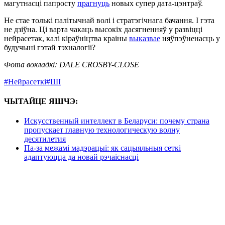
магутнасці папросту
прагнуць
новых супер дата-цэнтраў.
Не стае толькі палітычнай волі і стратэгічнага бачання. І гэта
не дзіўна. Ці варта чакаць высокіх дасягненняў у развіцці
нейрасетак, калі кіраўніцтва краіны
выказвае
няўпэўненасць у
будучыні гэтай тэхналогіі?
Фота вокладкі: DALE CROSBY-CLOSE
#Нейрасеткі
#ШІ
ЧЫТАЙЦЕ ЯШЧЭ:
Искусственный интеллект в Беларуси: почему страна
пропускает главную технологическую волну
десятилетия
Па-за межамі мадэрацыі: як сацыяльныя сеткі
адаптуюцца да новай рэчаіснасці