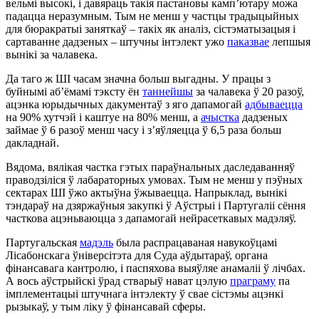
вельмі высокі, і давяраць такія пастановы камп’ютару можа
падацца неразумным. Тым не менш у частцы традыцыйных
для бюракратыі заняткаў – такіх як аналіз, сістэматызацыя і
сартаванне дадзеных – штучны інтэлект ужо
паказвае
лепшыя
вынікі за чалавека.
Да таго ж ШІ часам значна больш выгадны. У працы з
буйнымі аб’ёмамі тэксту ён
таннейшы
за чалавека ў 20 разоў,
ацэнка юрыдычных дакументаў з яго дапамогай
адбываецца
на 90% хутчэй і каштуе на 80% менш, а
ачыстка
дадзеных
займае ў 6 разоў менш часу і з’яўляецца ў 6,5 раза больш
дакладнай.
Вядома, вялікая частка гэтых параўнальных даследаванняў
праводзіліся ў лабараторных умовах. Тым не менш у пэўных
сектарах ШІ ўжо актыўна ўжываецца. Напрыклад, вынікі
тэндараў на дзяржаўныя закупкі ў Аўстрыі і Партугаліі сёння
часткова ацэньваюцца з дапамогай нейрасеткавых мадэляў.
Партугальская
мадэль
была распрацаваная навукоўцамі
Лісабонскага ўніверсітэта для Суда аўдытараў, органа
фінансавага кантролю, і паспяхова выяўляе анамаліі ў лічбах.
А вось аўстрыйскі ўрад стварыў нават цэлую
праграму
па
імплементацыі штучнага інтэлекту ў свае сістэмы ацэнкі
рызыкаў, у тым ліку ў фінансавай сферы.