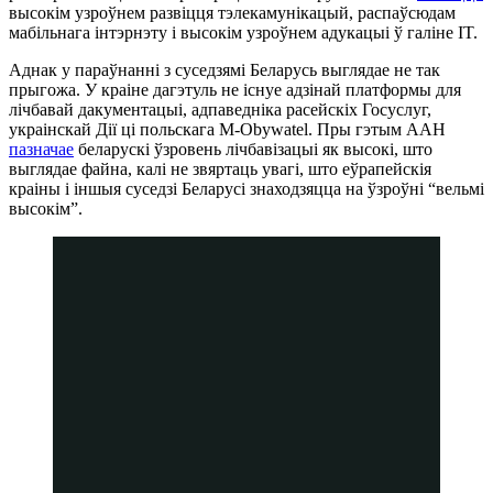
высокім узроўнем развіцця тэлекамунікацый, распаўсюдам
мабільнага інтэрнэту і высокім узроўнем адукацыі ў галіне IT.
Аднак у параўнанні з суседзямі Беларусь выглядае не так
прыгожа. У краіне дагэтуль не існуе адзінай платформы для
лічбавай дакументацыі, адпаведніка расейскіх Госуслуг,
украінскай Дії ці польскага M-Obywatel. Пры гэтым ААН
пазначае
беларускі ўзровень лічбавізацыі як высокі, што
выглядае файна, калі не звяртаць увагі, што еўрапейскія
краіны і іншыя суседзі Беларусі знаходзяцца на ўзроўні “вельмі
высокім”.