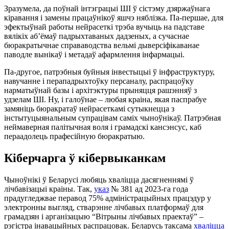
Зразумела, да поўнай інтэграцыі ШІ ў сістэму дзяржаўнага
кіравання і замены працаўнікоў яшчэ няблізка. Па-першае, для
эфектыўнай работы нейрасеткі трэба вучыць на падставе
вялікіх аб’ёмаў падрыхтаваных дадзеных, а сучаснае
бюракратычнае справаводства вельмі дыверсіфікаванае
паводле вынікаў і метадаў афармлення інфармацыі.
Па-другое, патрэбныя буйныя інвестыцыі ў інфраструктуру,
навучанне і перападрыхтоўку персаналу, распрацоўку
нарматыўнай базы і архітэктуры прыняцця рашэнняў з
удзелам ШІ. Ну, і галоўнае – любая краіна, якая паспрабуе
замяніць бюракратаў нейрасеткамі сутыкнецца з
інстытуцыянальным супрацівам саміх чыноўнікаў. Патрэбная
неймаверная палітычная воля і грамадскі кансэнсус, каб
пераадолець прафесійную бюракратыю.
Кіберчарга ў кібервыканкам
Чыноўнікі ў Беларусі любяць хваліцца дасягненнямі ў
лічбавізацыі краіны. Так,
указ
№ 381 ад 2023-га года
прадугледжвае перавод 75% адміністрацыйных працэдур у
электронны выгляд, стварэнне лічбавых платформаў для
грамадзян і арганізацыю “Вітрыны лічбавых праектаў” –
рэгістра інавацыйных распрацовак. Беларусь таксама
хваліцца