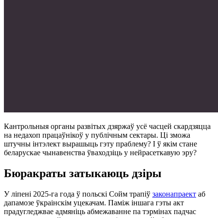
Кантрольныя органы развітых дзяржаў усё часцей скардзяцца
на недахоп працаўнікоў у публічным сектары. Ці зможа
штучны інтэлект вырашыць гэту праблему? І ў якім стане
беларускае чынавенства ўваходзіць у нейрасеткавую эру?
Бюракраты затыкаюць дзіры
У ліпені 2025-га года ў польскі Сойм трапіў
законапраект
аб
дапамозе ўкраінскім уцекачам. Паміж іншага гэты акт
прадугледжвае адмяніць абмежаванне па тэрмінах падчас