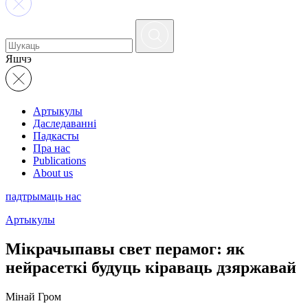
Яшчэ
Артыкулы
Даследаванні
Падкасты
Пра нас
Publications
About us
падтрымаць нас
Артыкулы
Мікрачыпавы свет перамог: як
нейрасеткі будуць кіраваць дзяржавай
Мiнай Гром