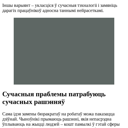
Іншы варыянт – укласціся ў сучасныя тэхналогіі і замяніць
дарагіх працаўнікоў адносна таннымі нейрасеткамі.
Сучасныя праблемы патрабуюць
сучасных рашэнняў
Сама ідэя замены бюракратаў на робатаў можа паказацца
дзіўнай. Чыноўнікі прымаюць рашэнні, якія непасрэдна
ўплываюць на жыцці людзей – кошт памылкі ў гэтай сферы