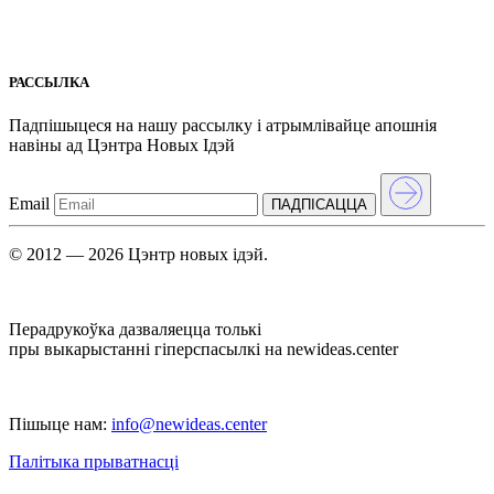
РАССЫЛКА
Падпішыцеся на нашу рассылкy і атрымлівайце апошнія
навіны ад Цэнтра Новых Iдэй
Email
ПАДПIСАЦЦА
© 2012 — 2026 Цэнтр новых ідэй.
Перадрукоўка дазваляецца толькі
пры выкарыстанні гіперспасылкі на newideas.center
Пішыце нам:
info@newideas.center
Палітыка прыватнасці