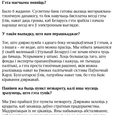
Гэта магчыма змяніць?
Было б жаданне. Сусветны банк гатовы аказаць матэрыяльна-
тэхнічную дапамогу, то бок навучыць бясплатна весці гэты
ўлік, нават даць грошы, каб Беларусь гэта зрабіла і пачала
нарэшце весці яго ў электронным выглядзе.
У такім выпадку, што нам перашкаджае?
Тое, што дзяржслужба з аднаго боку незацікаўленая ў гэтым, а
з іншага – не ведае, што можна прасіць. Мы нібыта зачыніліся
ў сваёй маленькай і ўтульнай Беларусі і не хочам нічога чуць
ды бачыць. Успрымаем у штыкі. Хоць большасць таго, што
фонды і эксперты прапаноўваюць і кажуць, не тычацца
палітыкі, а гэта проста тэхнічныя рашэнні, якія можна
рэалізаваць нават ва ўмовах палітычнай сістэмы Паўночнай
Карэі. Бухгалтарскі ўлік, патрэбны нават там, бо гэта базіс
кіравання дзяржавай.
Павінен жа быць пункт незвароту, калі яны мусяць
зразумець, што гэта тупік?
Мы ўжо прайшлі ўсе пункты незвароту. Дзяржава залазіць у
крэдыты, каб захаваць даўно стратныя прадпрыемствы.
Мадэрнізацыя іх не цікавіць. Яны набываюць абсталяванне,