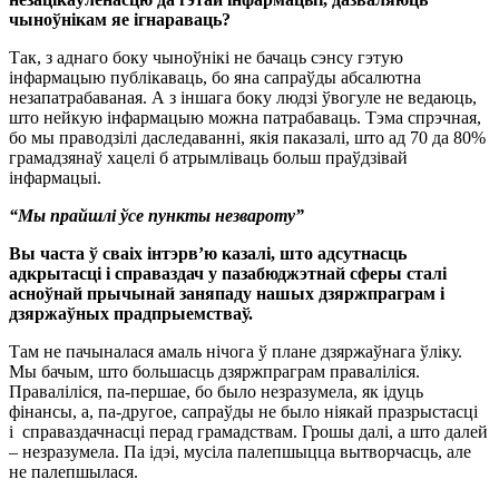
чыноўнікам яе ігнараваць?
Так, з аднаго боку чыноўнікі не бачаць сэнсу гэтую
інфармацыю публікаваць, бо яна сапраўды абсалютна
незапатрабаваная. А з іншага боку людзі ўвогуле не ведаюць,
што нейкую інфармацыю можна патрабаваць. Тэма спрэчная,
бо мы праводзілі даследаванні, якія паказалі, што ад 70 да 80%
грамадзянаў хацелі б атрымліваць больш праўдзівай
інфармацыі.
“Мы прайшлі ўсе пункты незвароту”
Вы часта ў сваіх інтэрв’ю казалі, што адсутнасць
адкрытасці і справаздач у пазабюджэтнай сферы сталі
асноўнай прычынай заняпаду нашых дзяржпраграм і
дзяржаўных прадпрыемстваў.
Там не пачыналася амаль нічога ў плане дзяржаўнага ўліку.
Мы бачым, што большасць дзяржпраграм праваліліся.
Праваліліся, па-першае, бо было незразумела, як ідуць
фінансы, а, па-другое, сапраўды не было ніякай празрыстасці
і справаздачнасці перад грамадствам. Грошы далі, а што далей
– незразумела. Па ідэі, мусіла палепшыцца вытворчасць, але
не палепшылася.