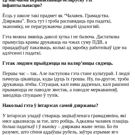
інфантыльнасцю?
Ёсць у школе такі прадмет як “Чалавек. Грамадства.
Дзяржава”. Вось тут і трэба распавядаць пра падаткі,
эканоміку, не перагружаючы дзяцей ідэалогіяй.
Гэта можна змяніць даволі хутка і не балюча. Дастаткова
прымусіць крамы друкаваць на чэках суму ПДВ, а
працадаўцаў паказваць, колькі ад заробку работнікаў ідзе на
адлічэнні і падаткі.
Гэтак людзям прыйдзецца на валяр’янцы сядзець.
Першы час – так. Але паступова гэта стане культурай. І людзі
пачнуць цікавіцца, куды ідуць іх грошы. Ну, па-другое, трэба
друкаваць лічбы. Сітуацыя, калі няма дадзеных, калі рашэнні
прымаюцца не паводле звестак, а паводле меркаванняў,
заводзіць сітуацыю ў тупік.
Наколькі гэта ў інтарэсах самой дзяржавы?
У інтарэсах уладаў ствараць зацікаўленага грамадзяніна, які
нясе адказнасць за тое, што робіць. Адказны чалавек плаціць
больш падаткаў і ў выніку – дзяржава жыве лепш. Бо ён
разумее, што сёння аддаўшы рубель, заўтра атрымае яго