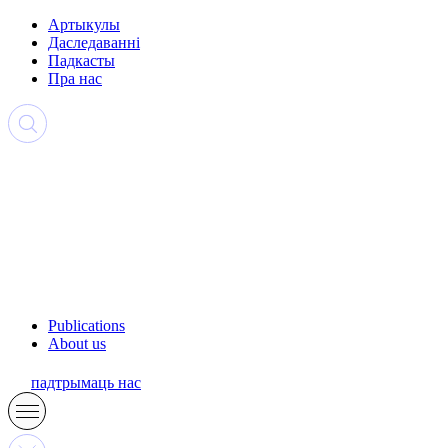
Артыкулы
Даследаванні
Падкасты
Пра нас
Publications
About us
падтрымаць нас