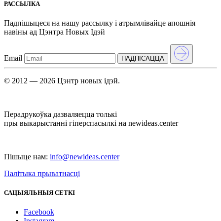
РАССЫЛКА
Падпішыцеся на нашу рассылкy і атрымлівайце апошнія
навіны ад Цэнтра Новых Iдэй
Email
ПАДПIСАЦЦА
© 2012 — 2026 Цэнтр новых ідэй.
Перадрукоўка дазваляецца толькі
пры выкарыстанні гіперспасылкі на newideas.center
Пішыце нам:
info@newideas.center
Палітыка прыватнасці
САЦЫЯЛЬНЫЯ СЕТКІ
Facebook
Instagram