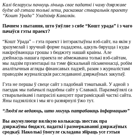
Калі беларусы пачнуць лічыць свае падаткі і чаму дзяржаве
будзе ад гэтага толькі лепш, расказвае стваральнік праекту
“Кошт Урада” Уладзімір Кавалкін.
Пачнем з пытання, што ўяўляе з сябе “Кошт урада” і з чаго
пачаўся гэты праект?
“Кошт Урада” – гэта праект і інтэрактыўны вэб-сайт, на якім у
зразумелай і зручнай форме пададзена, адкуль бяруцца і куды
накіроўваюцца грошы з бюджэту нашай краіны. Але
дзейнасць нашага праекта не абмежавана толькі вэб-сайтам,
мы ладзім прэзентацыі па тэме фіскальнай пісьменнасці, робім
аналітычныя агляды фінансавых падзей, разам з журналістамі
праводзім журналісцкія расследаванні дзяржаўных закупаў.
Гэта не першы ў свеце сайт з падобнай тэматыкай. У адной з
паездак мы пабачылі падобны сайт у Славакіі. Паразмаўлялі са
стваральнікамі і папрасілі канцэпт праграмісцкай часткі сайта.
Яны падзяліліся і мы яго развярнулі ўжо тут.
“Людзі не ведаюць, што могуць патрабаваць інфармацыю”
Вы акумулюеце вялікую колькасць звестак пра
дзяржаўны бюджэт, падаткі і размеркаванні дзяржаўных
сродкаў. Наколькі ўвогуле складана збіраць усе гэтыя