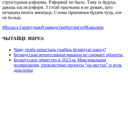
структурныя рэформы. Рэформаў не было. Таму іх будуць
даваць пасля рэформ. З гэтай прычыны я не думаю, што
нечакана нешта зменіцца. Словы прыемныя будзем чуць, але
не больш.
#Вольга Гарапучык
#грамадства
#інтэрв'ю
#Кавалкін
ЧЫТАЙЦЕ ЯШЧЭ:
Чаму трэба перастаць гнабіць беларускі народ?
Беларусская репрессивная машина не снижает обороты
Беларусское общество в 2023-м: Максимальная
поляризация, провластные проекты “на местах” и роль
диаспоры