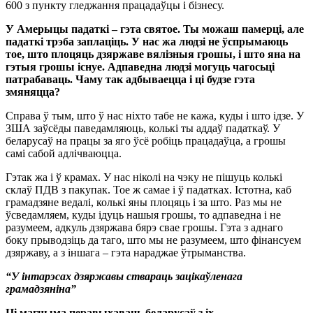
600 з пункту гледжання працадаўцы і бізнесу.
У Амерыцы падаткі – гэта святое. Ты можаш памерці, але
падаткі трэба заплаціць. У нас жа людзі не ўспрымаюць
тое, што плоцяць дзяржаве вялізныя грошы, і што яна на
гэтыя грошы існуе. Адпаведна людзі могуць чагосьці
патрабаваць. Чаму так адбываецца і ці будзе гэта
змяняцца?
Справа ў тым, што ў нас ніхто табе не кажа, куды і што ідзе. У
ЗША заўсёды паведамляюць, колькі ты аддаў падаткаў. У
беларусаў на працы за яго ўсё робіць працадаўца, а грошы
самі сабой адлічваюцца.
Гэтак жа і ў крамах. У нас ніколі на чэку не пішуць колькі
склаў ПДВ з пакупак. Тое ж самае і ў падатках. Істотна, каб
грамадзяне ведалі, колькі яны плоцяць і за што. Раз мы не
ўсведамляем, куды ідуць нашыя грошы, то адпаведна і не
разумеем, адкуль дзяржава бярэ свае грошы. Гэта з аднаго
боку прыводзіць да таго, што мы не разумеем, што фінансуем
дзяржаву, а з іншага – гэта нараджае ўтрыманства.
“У інтарэсах дзяржавы ствараць зацікаўленага
грамадзяніна”
Ці магчыма перавыхаваць беларусаў з іх