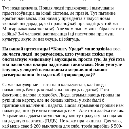
Тут неадназначна. Новыя людзі прыходзяць і вымушаны
прыстасоўвацца да існай сістэмы, яе правіл. Тут пытанне
крытычнай масы. Год назад у прэзідэнта з’явіўся новы
эканамічны дарадца, які прапаноўваў прыводзіць у той жа
Мінгарвыканкам экспатаў. Але якім чынам яны збіраліся гэта
рабіць? 3-4 чалавекі растварацца і ці паступова прымуць
культуру, якую ім навяжуць, ці збягуць.
На вашай прэзентацыі “Кошту Урада” мяне здзівіла тое,
як часта людзі не разумеюць, што гучныя тэзісы пра
бясплатную медыцыну і адукацыю, проста гук. За ўсё гэта
мы паспяхова плацім падаткамі і акцызамі. Якія ўвогуле
існуюць у людзей памылковыя меркаванні наконт
размеркавання іх падаткаў і дзяржсродкаў?
Самае папулярнае – гэта наш калькулятар, калі людзі
пачынаюць бачыць колькі яны плоцяць падаткаў. Гэта
фактычна палова іх заробку. Людзі атрымліваюць грошы на
рукі ці на картку, але не бачаць квітка, у якім былі б
прапісаныя адлічэнні і падаткі. Пасля атрымання грошай нам
падаецца, што ўсе яны належаць нам. Але гэта далёка не так.
У краме мы аддаем пятую частку кошту прадукту на падатак
на даданую вартасць (ПДВ). Не кажу пра акцызы. Для таго,
каб мець свае $ 260 выключна для сябе, трэба зарабіць $ 500-