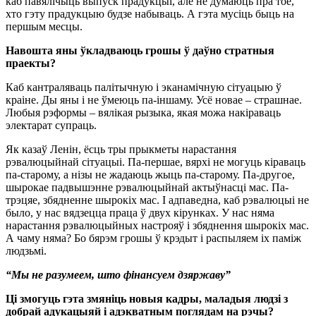
каб павялічыць выпуск прадукцыі, але не думаюць пра тое,
хто гэту прадукцыю будзе набываць. А гэта мусіць быць на
першым месцы.
Навошта яны ўкладваюць грошы ў даўно стратныя
праекты?
Каб кантраляваць палітычную і эканамічную сітуацыю ў
краіне. Ды яны і не ўмеюць па-іншаму. Усё новае – страшнае.
Любыя рэформы – вялікая рызыка, якая можа накіраваць
электарат супраць.
Як казаў Ленін, ёсць тры прыкметы нарастання
рэвалюцыйнай сітуацыі. Па-першае, вярхі не могуць кіраваць
па-старому, а нізы не жадаюць жыць па-старому. Па-другое,
шырокае падвышэнне рэвалюцыйнай актыўнасці мас. Па-
трэцяе, збядненне шырокіх мас. І адпаведна, каб рэвалюцыі не
было, у нас вядзецца праца ў двух кірунках. У нас няма
нарастання рэвалюцыйных настрояў і збяднення шырокіх мас.
А чаму няма? Бо бярэм грошы ў крэдыт і распыляем іх паміж
людзьмі.
“Мы не разумеем, што фінансуем дзяржаву”
Ці змогуць гэта змяніць новыя кадры, маладыя людзі з
добрай адукацыяй і адэкватным поглядам на рэчы?