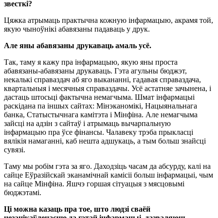
звесткі?
Цяжка атрымаць практычна кожную інфармацыю, акрамя той,
якую чыноўнікі абавязаны падаваць у друк.
Але яны абавязаны друкаваць амаль усё.
Так, таму я кажу пра інфармацыю, якую яны проста
абавязаны-абавязаны друкаваць. Гэта агульны бюджэт,
некалькі справаздач аб яго выкананні, гадавая справаздача,
квартальныя і месячныя справаздачы. Усё астатняе зачынена, і
дастаць штосьці фактычна немагчыма. Шмат інфармацыі
раскідана па іншых сайтах: Мінэканомікі, Нацыянальнага
банка, Статыстычнага камітэта і Мінфіна. Але немагчыма
зайсці на адзін з сайтаў і атрымаць вычарпальную
інфармацыю пра ўсе фінансы. Чалавеку трэба прыкласці
вялікія намаганні, каб нешта адшукаць, а тым больш знайсці
сувязі.
Таму мы робім гэта за яго. Даходзіць часам да абсурду, калі на
сайце Еўразійскай эканамічнай камісіі больш інфармацыі, чым
на сайце Мінфіна. Яшчэ горшая сітуацыя з мясцовымі
бюджэтамі.
Ці можна казаць пра тое, што людзі сваёй
незацікаўленасцю да гэтай інфармацыі, дазваляюць