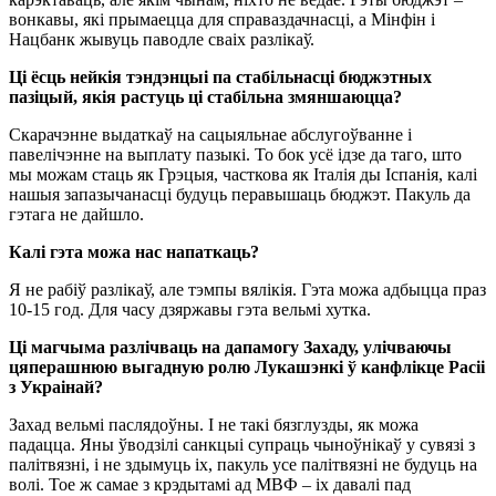
вонкавы, які прымаецца для справаздачнасці, а Мінфін і
Нацбанк жывуць паводле сваіх разлікаў.
Ці ёсць нейкія тэндэнцыі па стабільнасці бюджэтных
пазіцый, якія растуць ці стабільна змяншаюцца?
Скарачэнне выдаткаў на сацыяльнае абслугоўванне і
павелічэнне на выплату пазыкі. То бок усё ідзе да таго, што
мы можам стаць як Грэцыя, часткова як Італія ды Іспанія, калі
нашыя запазычанасці будуць перавышаць бюджэт. Пакуль да
гэтага не дайшло.
Калі гэта можа нас напаткаць?
Я не рабіў разлікаў, але тэмпы вялікія. Гэта можа адбыцца праз
10-15 год. Для часу дзяржавы гэта вельмі хутка.
Ці магчыма разлічваць на дапамогу Захаду, улічваючы
цяперашнюю выгадную ролю Лукашэнкі ў канфлікце Расіі
з Украінай?
Захад вельмі паслядоўны. І не такі бязглузды, як можа
падацца. Яны ўводзілі санкцыі супраць чыноўнікаў у сувязі з
палітвязні, і не здымуць іх, пакуль усе палітвязні не будуць на
волі. Тое ж самае з крэдытамі ад МВФ – іх давалі пад