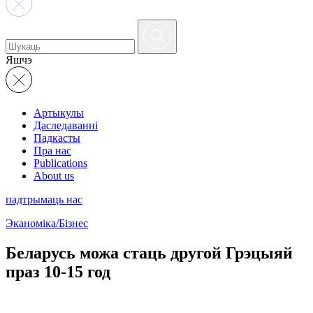
Яшчэ
Артыкулы
Даследаванні
Падкасты
Пра нас
Publications
About us
падтрымаць нас
Эканоміка/Бізнес
Беларусь можа стаць другой Грэцыяй
праз 10-15 год