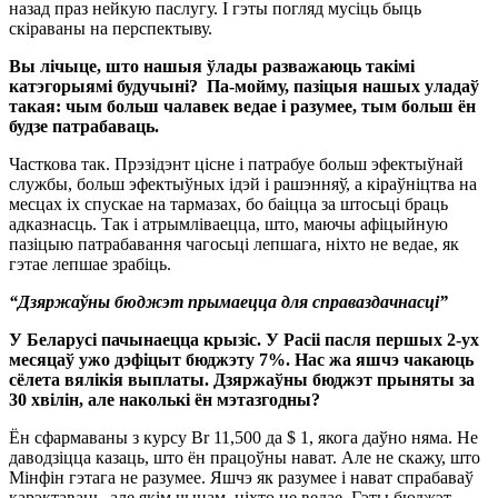
назад праз нейкую паслугу. І гэты погляд мусіць быць
скіраваны на перспектыву.
Вы лічыце, што нашыя ўлады разважаюць такімі
катэгорыямі будучыні? Па-мойму, пазіцыя нашых уладаў
такая: чым больш чалавек ведае і разумее, тым больш ён
будзе патрабаваць.
Часткова так. Прэзідэнт цісне і патрабуе больш эфектыўнай
службы, больш эфектыўных ідэй і рашэнняў, а кіраўніцтва на
месцах іх спускае на тармазах, бо баіцца за штосьці браць
адказнасць. Так і атрымліваецца, што, маючы афіцыйную
пазіцыю патрабавання чагосьці лепшага, ніхто не ведае, як
гэтае лепшае зрабіць.
“Дзяржаўны бюджэт прымаецца для справаздачнасці”
У Беларусі пачынаецца крызіс. У Расіі пасля першых 2-ух
месяцаў ужо дэфіцыт бюджэту 7%. Нас жа яшчэ чакаюць
сёлета вялікія выплаты. Дзяржаўны бюджэт прыняты за
30 хвілін, але наколькі ён мэтазгодны?
Ён сфармаваны з курсу Br 11,500 да $ 1, якога даўно няма. Не
даводзіцца казаць, што ён працоўны нават. Але не скажу, што
Мінфін гэтага не разумее. Яшчэ як разумее і нават спрабаваў
карэктаваць, але якім чынам, ніхто не ведае. Гэты бюджэт –