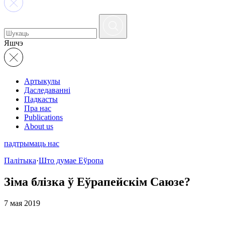
Яшчэ
Артыкулы
Даследаванні
Падкасты
Пра нас
Publications
About us
падтрымаць нас
Палітыка
·
Што думае Еўропа
Зіма блізка ў Еўрапейскім Саюзе?
7 мая 2019