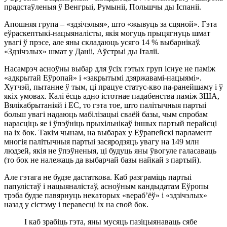
прадстаўленыя ў Венгрыі, Румыніі, Польшчы ды Іспаніі.
Апошняя група – «здзічэлыя», што «жывуць за сцяной». Гэта
еўраскептыкі-нацыяналісты, якія могуць прыцягнуць шмат
увагі ў прэсе, але яны складаюць усяго 14 % выбарнікаў.
«Здзічэлых» шмат у Даніі, Аўстрыі ды Італіі.
Насамрэч асноўны выбар для ўсіх гэтых груп існуе не паміж
«адкрытай Еўропай» і «закрытымі дзяржавамі-нацыямі».
Хутчэй, пытанне ў тым, ці працуе статус-кво па-ранейшаму і ў
якіх умовах. Калі ёсць адно істотнае падабенства паміж ЗША,
Вялікабрытаніяй і ЕС, то гэта тое, што палітычныя партыі
больш увагі надаюць мабілізацыі сваёй базы, чым спробам
нарасціць яе і ўпэўніць прыхільнікаў іншых партый перайсці
на іх бок. Такім чынам, на выбарах у Еўрапейскі парламент
многія палітычныя партыі засяродзяць увагу на 149 млн
людзей, якія не ўпэўненыя, ці будуць яны ўвогуле галасаваць
(то бок не належаць да выбарчай базы найкай з партый).
Але гэтага не будзе дастаткова. Каб разграміць партыі
папулістаў і нацыяналістаў, асноўным кандыдатам Еўропы
трэба будзе павярнуць некаторых «вераб’ёў» і «здзічэлых»
назад у сістэму і перавесці іх на свой бок.
І каб зрабіць гэта, яны мусяць пазіцыянаваць сябе