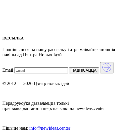
РАССЫЛКА
Падпішыцеся на нашу рассылкy і атрымлівайце апошнія
навіны ад Цэнтра Новых Iдэй
Email
ПАДПIСАЦЦА
© 2012 — 2026 Цэнтр новых ідэй.
Перадрукоўка дазваляецца толькі
пры выкарыстанні гіперспасылкі на newideas.center
Пішыце нам:
info@newideas.center