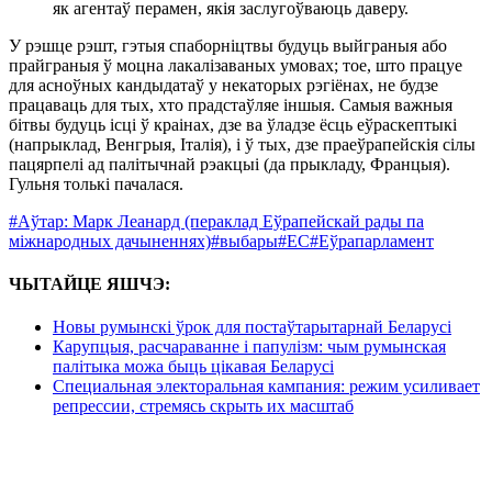
як агентаў перамен, якія заслугоўваюць даверу.
У рэшце рэшт, гэтыя спаборніцтвы будуць выйграныя або
прайграныя ў моцна лакалізаваных умовах; тое, што працуе
для асноўных кандыдатаў у некаторых рэгіёнах, не будзе
працаваць для тых, хто прадстаўляе іншыя. Самыя важныя
бітвы будуць ісці ў краінах, дзе ва ўладзе ёсць еўраскептыкі
(напрыклад, Венгрыя, Італія), і ў тых, дзе праеўрапейскія сілы
пацярпелі ад палітычнай рэакцыі (да прыкладу, Францыя).
Гульня толькі пачалася.
#Аўтар: Марк Леанард (пераклад Еўрапейскай рады па
міжнародных дачыненнях)
#выбары
#ЕС
#Еўрапарламент
ЧЫТАЙЦЕ ЯШЧЭ:
Новы румынскі ўрок для постаўтарытарнай Беларусі
Карупцыя, расчараванне і папулізм: чым румынская
палітыка можа быць цікавая Беларусі
Специальная электоральная кампания: режим усиливает
репрессии, стремясь скрыть их масштаб