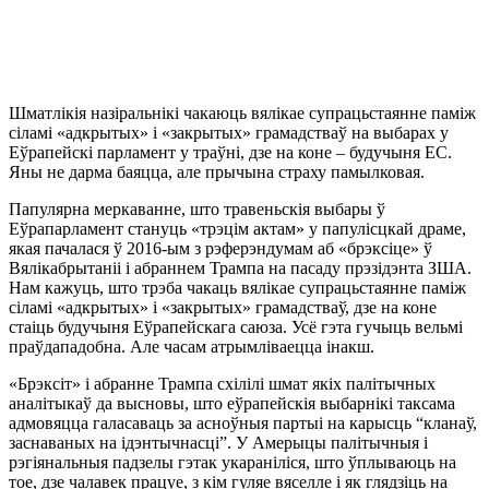
Шматлікія назіральнікі чакаюць вялікае супрацьстаянне паміж
сіламі «адкрытых» і «закрытых» грамадстваў на выбарах у
Еўрапейскі парламент у траўні, дзе на коне – будучыня ЕС.
Яны не дарма баяцца, але прычына страху памылковая.
Папулярна меркаванне, што травеньскія выбары ў
Еўрапарламент стануць «трэцім актам» у папулісцкай драме,
якая пачалася ў 2016-ым з рэферэндумам аб «брэксіце» ў
Вялікабрытаніі і абраннем Трампа на пасаду прэзідэнта ЗША.
Нам кажуць, што трэба чакаць вялікае супрацьстаянне паміж
сіламі «адкрытых» і «закрытых» грамадстваў, дзе на коне
стаіць будучыня Еўрапейскага саюза. Усё гэта гучыць вельмі
праўдападобна. Але часам атрымліваецца інакш.
«Брэксіт» і абранне Трампа схілілі шмат якіх палітычных
аналітыкаў да высновы, што еўрапейскія выбарнікі таксама
адмовяцца галасаваць за асноўныя партыі на карысць “кланаў,
заснаваных на ідэнтычнасці”. У Амерыцы палітычныя і
рэгіянальныя падзелы гэтак укараніліся, што ўплываюць на
тое, дзе чалавек працуе, з кім гуляе вяселле і як глядзіць на