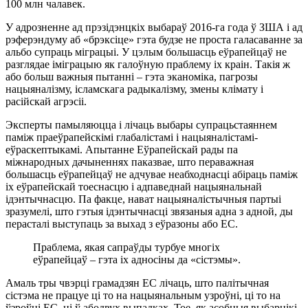
100 млн чалавек.
У адрозненне ад прэзідэнцкіх выбараў 2016-га года ў ЗША і ад
рэферэндуму аб «брэксіце» гэта будзе не проста галасаванне за
альбо супраць міграцыі. У цэлым большасць еўрапейцаў не
разглядае іміграцыю як галоўную праблему іх краін. Такія ж
або больш важныя пытанні – гэта эканоміка, пагрозы
нацыяналізму, ісламскага радыкалізму, змены клімату і
расійскай агрэсіі.
Эксперты памыляюцца і лічаць выбары супрацьстаяннем
паміж праеўрапейскімі глабалістамі і нацыяналістамі-
еўраскептыкамі. Апытанне Еўрапейскай рады па
міжнародных дачыненнях паказвае, што пераважная
большасць еўрапейцаў не адчувае неабходнасці абіраць паміж
іх еўрапейскай тоеснасцю і адпаведнай нацыянальнай
ідэнтычнасцю. Па факце, нават нацыяналістычныя партыі
зразумелі, што гэтыя ідэнтычнасці звязаныя адна з адной, ды
перасталі выступаць за выхад з еўразоны або ЕС.
Праблема, якая сапраўды турбуе многіх
еўрапейцаў – гэта іх адносіны да «сістэмы».
Амаль тры чвэрці грамадзян ЕС лічаць, што палітычная
сістэма не працуе ці то на нацыянальным узроўні, ці то на
ўзроўні ЕС, ці ў абодвух выпадках. Тое, як асобныя выбарнікі