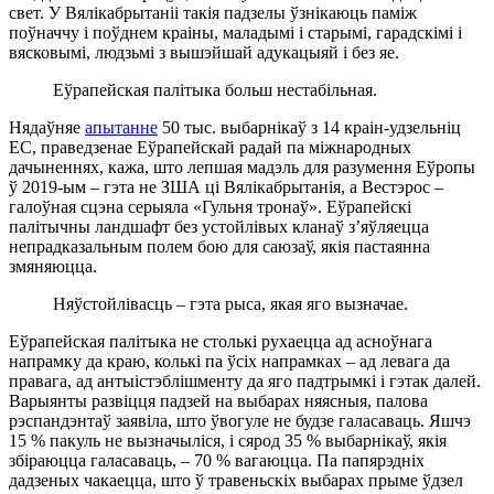
свет. У Вялікабрытаніі такія падзелы ўзнікаюць паміж
поўначчу і поўднем краіны, маладымі і старымі, гарадскімі і
вясковымі, людзьмі з вышэйшай адукацыяй і без яе.
Еўрапейская палітыка больш нестабільная.
Нядаўняе
апытанне
50 тыс. выбарнікаў з 14 краін-удзельніц
ЕС, праведзенае Еўрапейскай радай па міжнародных
дачыненнях, кажа, што лепшая мадэль для разумення Еўропы
ў 2019-ым – гэта не ЗША ці Вялікабрытанія, а Вестэрос –
галоўная сцэна серыяла «Гульня тронаў». Еўрапейскі
палітычны ландшафт без устойлівых кланаў з’яўляецца
непрадказальным полем бою для саюзаў, якія пастаянна
змяняюцца.
Няўстойлівасць – гэта рыса, якая яго вызначае.
Еўрапейская палітыка не столькі рухаецца ад асноўнага
напрамку да краю, колькі па ўсіх напрамках – ад левага да
правага, ад антыістэблішменту да яго падтрымкі і гэтак далей.
Варыянты развіцця падзей на выбарах няясныя, палова
рэспандэнтаў заявіла, што ўвогуле не будзе галасаваць. Яшчэ
15 % пакуль не вызначыліся, і сярод 35 % выбарнікаў, якія
збіраюцца галасаваць, – 70 % вагаюцца. Па папярэдніх
дадзеных чакаецца, што ў травеньскіх выбарах прыме ўдзел