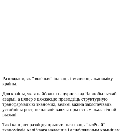
Разглядаем, як “зялёныя” інавацыі змяняюць эканоміку
краіны.
Для краіны, якая найбольш пацярпела ад Чарнобыльскай
аварыі, а цяпер з цяжкасцю праводзіць структурную
трансфармацыю эканомікі, вельмі важна забяспечваць
устойлівы рост, не павялічваючы пры гэтым экалагічнай
рызыкі.
Такі канцэпт развіцця прынята называць “зялёнай”
эканомікай, калі ўвага надаецца і аднаўляльным крыніцам