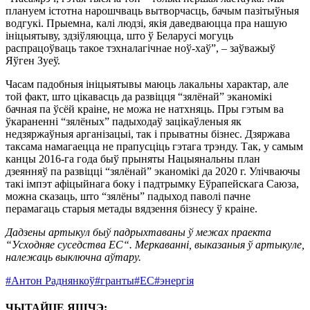
плануем істотна нарошчваць вытворчасць, бачым пазітыўныя
водгукі. Прыемна, калі людзі, якія даведваюцца пра нашую
ініцыятыву, здзіўляюцца, што ў Беларусі могуць
распрацоўваць такое тэхналагічнае ноў-хаў”, – заўважыў
Яўген Зуеў.
Часам падобныя ініцыятывы маюць лакальны характар, але
той факт, што цікавасць да развіцця “зялёнай” эканомікі
бачная па ўсёй краіне, не можа не натхняць. Пры гэтым ва
ўкараненні “зялёных” падыходаў зацікаўленыя як
недзяржаўныя арганізацыі, так і прыватны бізнес. Дзяржава
таксама намагаецца не прапусціць гэтага трэнду. Так, у самым
канцы 2016-га года быў прыняты Нацыянальны план
дзеянняў па развіцці “зялёнай” эканомікі да 2020 г. Улічваючы
такі імпэт афіцыйнага боку і падтрымку Еўрапейскага Саюза,
можна сказаць, што “зялёны” падыход паволі пачне
перамагаць старыя метады вядзення бізнесу ў краіне.
Дадзены артыкул быў падрыхтаваны ў межах праекта
“Усходняе суседства ЕС“. Меркаванні, выказаныя ў артыкуле,
належаць выключна аўтару.
#Антон Раднянкоў
#гранты
#ЕС
#энергія
ЧЫТАЙЦЕ ЯШЧЭ: