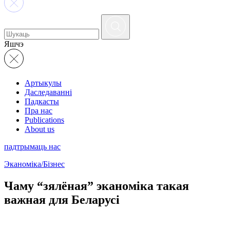
Яшчэ
Артыкулы
Даследаванні
Падкасты
Пра нас
Publications
About us
падтрымаць нас
Эканоміка/Бізнес
Чаму “зялёная” эканоміка такая
важная для Беларусі