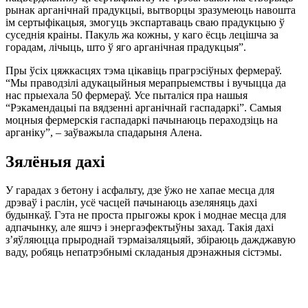
рынак арганічнай прадукцыі, вытворцы зразумеюць навошта
ім сертыфікацыя, змогуць экспартаваць сваю прадукцыю ў
суседнія краіны. Пакуль жа кожны, у каго ёсць лецішча за
горадам, лічыць, што ў яго арганічная прадукцыя”.
Пры ўсіх цяжкасцях тэма цікавіць прагрэсіўных фермераў.
“Мы праводзілі адукацыйныя мерапрыемствы і вучыцца да
нас прыехала 50 фермераў. Усе пыталіся пра нашыя
“Рэкамендацыі па вядзенні арганічнай гаспадаркі”. Самыя
моцныя фермерскія гаспадаркі пачынаюць пераходзіць на
арганіку”, – заўважыла спадарыня Алена.
Зялёныя дахі
У гарадах з бетону і асфальту, дзе ўжо не хапае месца для
дрэваў і раслін, усё часцей пачынаюць азеляняць дахі
будынкаў. Гэта не проста прыгожы крок і моднае месца для
адпачынку, але яшчэ і энергаэфектыўны захад. Такія дахі
з’яўляюцца прыроднай тэрмаізаляцыяй, збіраюць дажджавую
ваду, робяць непатрэбнымі складаныя дрэнажныя сістэмы.