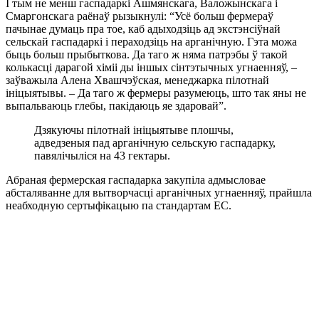
І тым не менш гаспадаркі Ашмянскага, Валожынскага і
Смаргонскага раёнаў рызыкнулі: “Усё больш фермераў
пачынае думаць пра тое, каб адыходзіць ад экстэнсіўнай
сельскай гаспадаркі і пераходзіць на арганічную. Гэта можа
быць больш прыбыткова. Да таго ж няма патрэбы ў такой
колькасці дарагой хіміі ды іншых сінтэтычных угнаенняў, –
заўважыла Алена Хвашчэўская, менеджарка пілотнай
ініцыятывы. – Да таго ж фермеры разумеюць, што так яны не
выпальваюць глебы, пакідаюць яе здаровай”.
Дзякуючы пілотнай ініцыятыве плошчы,
адведзеныя пад арганічную сельскую гаспадарку,
павялічыліся на 43 гектары.
Абраная фермерская гаспадарка закупіла адмысловае
абсталяванне для вытворчасці арганічных угнаенняў, прайшла
неабходную сертыфікацыю па стандартам ЕС.