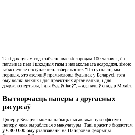
Такі дах цягам года забяспечвае кіслародам 100 чалавек, ён
паглынае пыл і шкодныя газы з навакольнага асяроддзя, зімою
забяспечвае пасіўнае цеплазберажэнне. “Па сутнасці, мы
першыя, хто азеляніў прамысловы будынак у Беларусі, гэта
быў вялікі выклік і для праектных арганізацый, і для
дзяржэкспертызы, і для будаўнікоў”, – адзначыў спадар Міхаіл.
Вытворчасць паперы з другасных
рэсурсаў
Цяпер у Беларусі можна набыць высакаякасную офісную
паперу, якая вырабленая з макулатуры. Такі праект з бюджэтам
у € 860 000 быў рэалізаваны на Папяровай фабрыцы