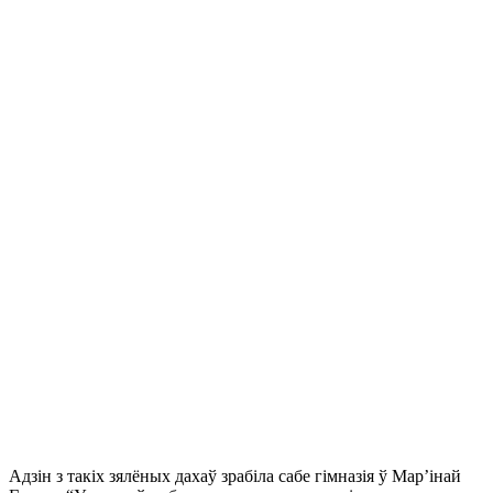
Адзін з такіх зялёных дахаў зрабіла сабе гімназія ў Мар’інай