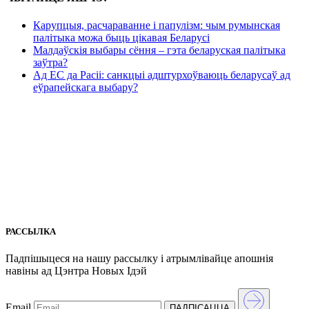
Карупцыя, расчараванне і папулізм: чым румынская
палітыка можа быць цікавая Беларусі
Малдаўскія выбары сёння – гэта беларуская палітыка
заўтра?
Ад ЕС да Расіі: санкцыі адштурхоўваюць беларусаў ад
еўрапейскага выбару?
РАССЫЛКА
Падпішыцеся на нашу рассылкy і атрымлівайце апошнія
навіны ад Цэнтра Новых Iдэй
Email
ПАДПIСАЦЦА