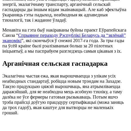
энергіі, экалагічнаму транспарту, арганічнай сельскай
гаспадарцы ды іншым відам экаінавацый. Але каб эфектыўна
ўкараняць гэты падыход, неабходныя як адпаведныя
тэхналогіі, так і жаданне ўладаў.
Менавіта на гэта быў накіраваны буйны праект Еўрапейскага
Саюза “
Спрыянне пераходу Рэспублікі Беларусь да “зялёнай”
эканомікі
”, які скончыўся ў снежні 2017-га года. За тры гады
па ўсёй краіне былі рэалізаваныя больш за 20 пілотных
ініцыятыў, а мы паспрабуем разгледзець самыя цікавыя з іх.
Арганічная сельская гаспадарка
Экалагічна чыстая ежа, якая вырошчваецца з улікам усіх
неабходных стандартаў, робіцца новым трэндам на Захадзе.
Такую прадукцыю цяжэй вырошчваць, яна атрымліваецца
даражэйшай, для яе неабходна мець асобную тэхніку, а таму
далёка не ўсе фермеры гатовыя рызыкаваць. Потым яшчэ
трэба прайсці доўгую працэдуру сертыфікацыі (можа заняць
да трох гадоў), якая каштуе для вытворцы не маленькіх
грошай.