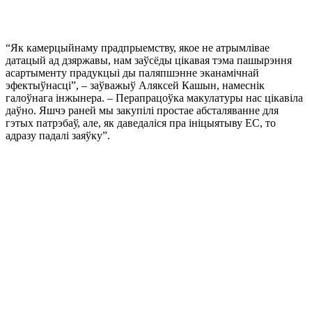
“Як камерцыйнаму прадпрыемству, якое не атрымлівае
датацый ад дзяржавы, нам заўсёды цікавая тэма пашырэння
асартыменту прадукцыі ды паляпшэнне эканамічнай
эфектыўнасці”, – заўважыў Аляксей Кашын, намеснік
галоўнага інжынера. – Перапрацоўка макулатуры нас цікавіла
даўно. Яшчэ раней мы закупілі простае абсталяванне для
гэтых патрэбаў, але, як даведаліся пра ініцыятыву ЕС, то
адразу падалі заяўку”.