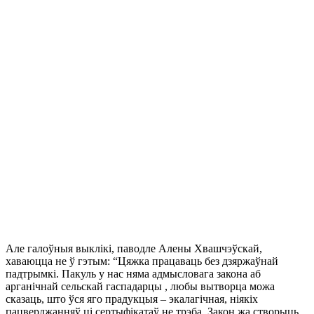
Але галоўныя выклікі, паводле Алены Хвашчэўскай,
хаваюцца не ў гэтым: “Цяжка працаваць без дзяржаўнай
падтрымкі. Пакуль у нас няма адмысловага закона аб
арганічнай сельскай гаспадарцы , любы вытворца можа
сказаць, што ўся яго прадукцыя – экалагічная, ніякіх
пацверджанняў ці сертыфікатаў не трэба. Закон жа створыць