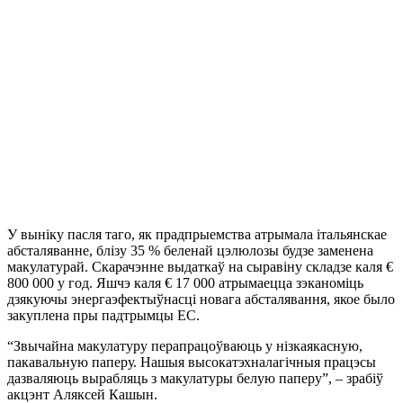
У выніку пасля таго, як прадпрыемства атрымала італьянскае
абсталяванне, блізу 35 % беленай цэлюлозы будзе заменена
макулатурай. Скарачэнне выдаткаў на сыравіну складзе каля €
800 000 у год. Яшчэ каля € 17 000 атрымаецца зэканоміць
дзякуючы энергаэфектыўнасці новага абсталявання, якое было
закуплена пры падтрымцы ЕС.
“Звычайна макулатуру перапрацоўваюць у нізкаякасную,
пакавальную паперу. Нашыя высокатэхналагічныя працэсы
дазваляюць вырабляць з макулатуры белую паперу”, – зрабіў
акцэнт Аляксей Кашын.