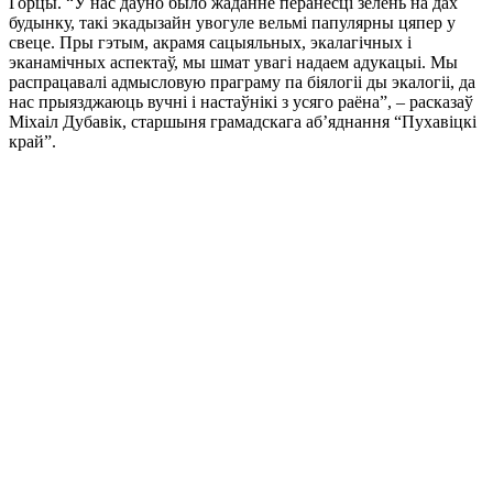
Горцы. “У нас даўно было жаданне перанесці зелень на дах
будынку, такі экадызайн увогуле вельмі папулярны цяпер у
свеце. Пры гэтым, акрамя сацыяльных, экалагічных і
эканамічных аспектаў, мы шмат увагі надаем адукацыі. Мы
распрацавалі адмысловую праграму па біялогіі ды экалогіі, да
нас прыязджаюць вучні і настаўнікі з усяго раёна”, – расказаў
Міхаіл Дубавік, старшыня грамадскага аб’яднання “Пухавіцкі
край”.