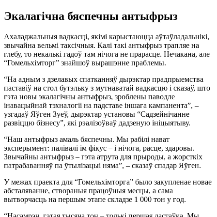
Экалагічна бяспечны антыфрыз
Ахаладжальныя вадкасці, якімі карыстаюцца аўтаўладальнікі,
звычайна вельмі таксічныя. Калі такі антыфрыз трапляе на
глебу, то некалькі гадоў там нічога не прарасце. Нечакана, але
“Гомельхімторг” знайшоў вырашэнне праблемы.
“На адным з дзелавых спатканняў дырэктар прадпрыемства
паставіў на стол бутэльку з мутнаватай вадкасцю і сказаў, што
гэта новы экалагічны антыфрыз, зроблены паводле
інавацыйнай тэхналогіі на падставе іншага кампанента”, –
узгадаў Яўген Зуеў, дырэктар установы “Садзейнічанне
развіццю бізнесу”, які рэалізоўваў дадзеную ініцыятыву.
“Наш антыфрыз амаль бяспечны. Мы рабілі нават
эксперымент: палівалі ім фікус – і нічога, расце, здаровы.
Звычайны антыфрыз – гэта атрута для прыроды, а жорсткіх
патрабаванняў па ўтылізацыі няма”, – сказаў спадар Яўген.
У межах праекта для “Гомельхімторга” было закупленае новае
абсталяванне, створаныя працоўныя месцы, а сама
вытворчасць на першым этапе складзе 1 000 тон у год.
“Насамрэч, гэтая тысяча тон – толькі першая ластаўка. Мы