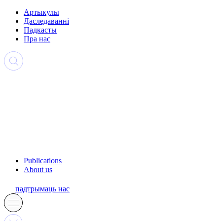
Артыкулы
Даследаванні
Падкасты
Пра нас
Publications
About us
падтрымаць нас