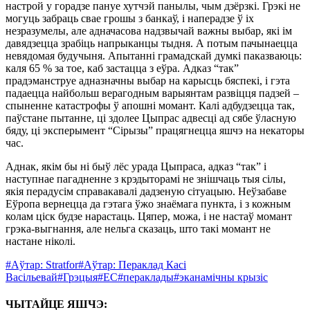
настрой у горадзе пануе хутчэй панылы, чым дзёрзкі. Грэкі не
могуць забраць свае грошы з банкаў, і наперадзе ў іх
незразумелы, але адначасова надзвычай важны выбар, які ім
давядзецца зрабіць напрыканцы тыдня. А потым пачынаецца
невядомая будучыня. Апытанні грамадскай думкі паказваюць:
каля 65 % за тое, каб застацца з еўра. Адказ “так”
прадэманструе адназначны выбар на карысць бяспекі, і гэта
падаецца найбольш верагодным варыянтам развіцця падзей –
спыненне катастрофы ў апошні момант. Калі адбудзецца так,
паўстане пытанне, ці здолее Цыпрас адвесці ад сябе ўласную
бяду, ці эксперымент “Сірызы” працягнецца яшчэ на некаторы
час.
Аднак, якім бы ні быў лёс урада Цыпраса, адказ “так” і
наступнае пагадненне з крэдыторамі не знішчаць тыя сілы,
якія перадусім справакавалі дадзеную сітуацыю. Неўзабаве
Еўропа вернецца да гэтага ўжо знаёмага пункта, і з кожным
колам ціск будзе нарастаць. Цяпер, можа, і не настаў момант
грэка-выгнання, але нельга сказаць, што такі момант не
настане ніколі.
#Аўтар: Stratfor
#Аўтар: Пераклад Касі
Васільевай
#Грэцыя
#ЕС
#пераклады
#эканамічны крызіс
ЧЫТАЙЦЕ ЯШЧЭ: