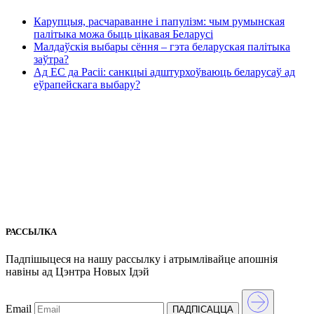
Карупцыя, расчараванне і папулізм: чым румынская
палітыка можа быць цікавая Беларусі
Малдаўскія выбары сёння – гэта беларуская палітыка
заўтра?
Ад ЕС да Расіі: санкцыі адштурхоўваюць беларусаў ад
еўрапейскага выбару?
РАССЫЛКА
Падпішыцеся на нашу рассылкy і атрымлівайце апошнія
навіны ад Цэнтра Новых Iдэй
Email
ПАДПIСАЦЦА