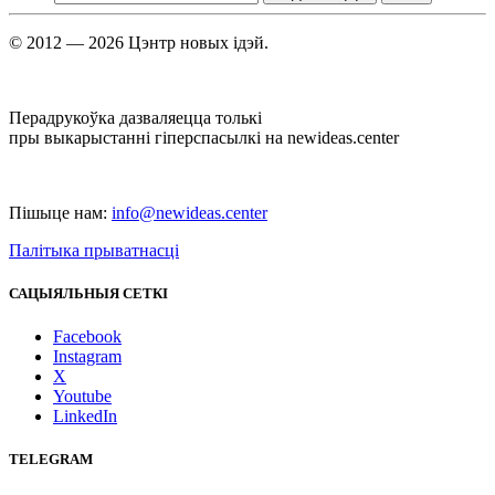
© 2012 — 2026 Цэнтр новых ідэй.
Перадрукоўка дазваляецца толькі
пры выкарыстанні гіперспасылкі на newideas.center
Пішыце нам:
info@newideas.center
Палітыка прыватнасці
САЦЫЯЛЬНЫЯ СЕТКІ
Facebook
Instagram
X
Youtube
LinkedIn
TELEGRAM