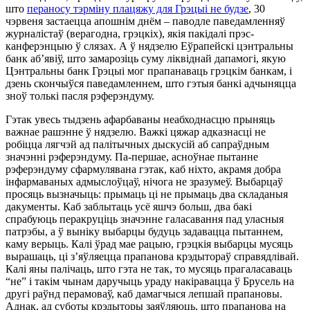
што
пераносу тэрміну плацяжу для Грэцыі не будзе
, 30
чэрвеня застаецца апошнім днём – паводле паведамленняў
журналістаў (верагодна, грэцкіх), якія пакідалі прэс-
канферэнцыю ў слязах. А ў нядзелю Еўрапейскі цэнтральны
банк аб’явіў, што замарозіць суму ліквіднай дапамогі, якую
Цэнтральны банк Грэцыі мог прапанаваць грэцкім банкам, і
дзень скончыўся паведамленнем, што гэтыя банкі адчыняцца
зноў толькі пасля рэферэндуму.
Гэтак увесь тыдзень афарбаваны неабходнасцю прыняць
важнае рашэнне ў нядзелю. Важкі цяжар адказнасці не
робіцца лягчэй ад палітычных дыскусій аб сапраўдным
значэнні рэферэндуму. Па-першае, асноўнае пытанне
рэферэндуму сфармулявана гэтак, каб ніхто, акрамя добра
інфармаваных адмыслоўцаў, нічога не зразумеў. Выбарцаў
просяць вызначыць: прымаць ці не прымаць два складаныя
дакументы. Каб заблытаць усё яшчэ больш, два бакі
спрабуюць перакруціць значэнне галасавання пад уласныя
патрэбы, а ў выніку выбарцы будуць задавацца пытаннем,
каму верыць. Калі ўрад мае рацыю, грэцкія выбарцы мусяць
вырашаць, ці з’яўляецца прапанова крэдытораў справядлівай.
Калі яны палічаць, што гэта не так, то мусяць прагаласаваць
“не” і такім чынам даручыць ураду накіравацца ў Брусель на
другі раўнд перамоваў, каб дамагчыся лепшай прапановы.
Аднак, ад суботы крэдыторы заяўляюць, што прапанова на