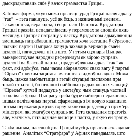
дыскрэдытаваць сябе ў вачох грамадства Грэцыі.
3. Іншая форма, якую можа прыняць урад Грэцыі пасля адказу
“так”, – гэта пакінуць, усё як ёсць, з нязначнымі зменамі.
Такая опцыя, верагодна, і ёсць план Цыпраса. Крэдыторы
Грэцыі праявілі непадатлівасць у перамовах за апошнія пяць
месяцаў, і Цыпрас патрапіў у пастку. Крэдыторы адмаўляюцца
зменшыць патрабаванні, грамадства хоча застацца ў еўразоне,
чальцы партыі Цыпраса хочуць захаваць вернасць сваёй
ідэалогіі, нягледзячы ні на што. У гэтым сцэнары Цыпрас
выкарыстоўвае народны рэферэндум як зброю супраць
ідэалогіі ва ўласнай партыі, прадстаўляючы адказ “так” як
факт, які адбыўся, тым часам абараняючы сваю вагу ў партыі
“Сірыза” шляхам зацятага змагання за адмоўны адказ. Можа
быць, цяжка выблытацца з гэтай сітуацыі паспяхова пры
такой стратэгіі, бо некалькі найбольш радыкальных чальцоў
“Сірызы” хутчэй пададуць у адстаўку, чым стануць часткай
згодлівага ўрада. Цыпрасу трэба будзе найперш пераканаць
іншыя палітычныя партыі сфармаваць з ім новую кааліцыю,
потым пераканаць крэдытораў заключыць здзелку з прэм’ер-
міністрам, які змагаўся супраць яе. Гэта складаная стратэгія,
але, магчыма, гэта адзінае выйсце з пасткі, у якую ён трапіў.
Такім чынам, насельніцтва Грэцыі мусіць прыняць складанае
рашэнне. Аналітык “Стратфара” ў Афінах паведамляе, што