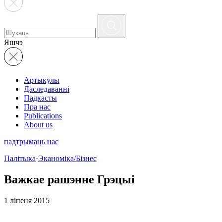
Яшчэ
Артыкулы
Даследаванні
Падкасты
Пра нас
Publications
About us
падтрымаць нас
Палітыка
·
Эканоміка/Бізнес
Важкае рашэнне Грэцыі
1 ліпеня 2015