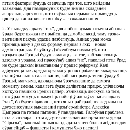
гэтыя фактары будуць сведчыць пра тое, што кайданы
зламаныя. Для памяркоўных будзе значна складаней
аспрэчыць аргумент, што няўдалыя перамовы прывядуць
цяпер да канчатковага выніку – грэка-выгнання.
2. У выпадку адказу “так”, для любога дэмакратычна абранага
ўрада будзе цяжка не прыйсці да дамоўленасці, таму грэка-
выгнання пакуль удасца пазбегнуць. Аднак урад можа
прыняць адну з дзвюх формаў, першая з якіх – новая
адміністрацыя. У суботу Дэйселблум намякнуў, што
крэдыторы Грэцыі будуць змагацца за тое, каб заключыць
здзелку з урадам, які прасоўваў адказ “не”, паколькі гэты ўрад
не будзе цалкам інвеставаны ў працэс рэформаў. Калі
адбудзецца так, крэдыторы могуць паспрабаваць выкарыстаць
станоўчы вынік галасавання, каб паспрыяць змене ўраду ў
Грэцыі, магчыма, адкладаючы ўрэгуляванне да самога
моманту змены, хаця гэта будзе далікатны працэс, улічваючы
хісткую пазіцыю Грэцыі цяпер. Узнікаюць дыскусіі аб тым,
што ўрад могуць прымусіць пайсці ў адстаўку пасля адказу
“так”, бо будзе відавочна, што яны прайгралі, нягледзячы на
двухсэнсоўныя выказванні прэм’ер-міністра Алексіса
Цыпраса па гэтым пытанні ў панядзелак. Галоўная праблема
гэтага сцэнара – гэта адсутнасць яснай альтэрнатывы ўрада
“Сірызы”, паколькі іншыя кандыдаты яшчэ больш агідныя для
еўрапейцаў – фашысты і камуністы ўжо паспелі