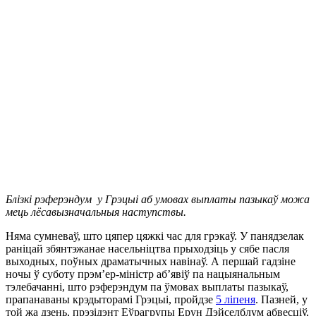
Блізкі рэферэндум у Грэцыі аб умовах выплаты пазыкаў можа
мець лёсавызначальныя наступствы.
Няма сумневаў, што цяпер цяжкі час для грэкаў. У панядзелак
раніцай збянтэжанае насельніцтва прыходзіць у сябе пасля
выходных, поўных драматычных навінаў. А першай гадзіне
ночы ў суботу прэм’ер-міністр аб’явіў па нацыянальным
тэлебачанні, што рэферэндум па ўмовах выплаты пазыкаў,
прапанаваны крэдыторамі Грэцыі, пройдзе
5 ліпеня
. Пазней, у
той жа дзень, прэзідэнт Еўрагрупы Ерун Дэйселблум абвесціў,