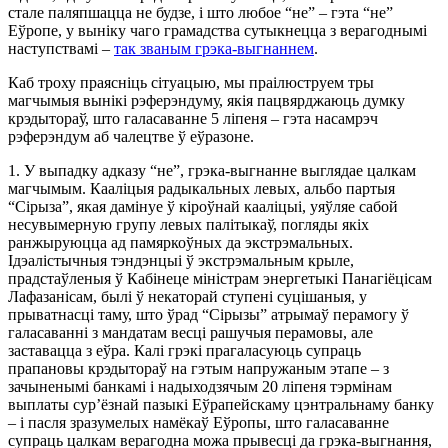
стале паляпшацца не будзе, і што любое “не” – гэта “не”
Еўропе, у выніку чаго грамадства сутыкнецца з верагоднымі
наступствамі –
так званым грэка-выгнаннем
.
Каб троху праясніць сітуацыю, мы праілюструем тры
магчымыя вынікі рэферэндуму, якія пацвярджаюць думку
крэдытораў, што галасаванне 5 ліпеня – гэта насамрэч
рэферэндум аб чалецтве ў еўразоне.
1. У выпадку адказу “не”, грэка-выгнанне выглядае цалкам
магчымым. Кааліцыя радыкальных левых, альбо партыя
“Сірыза”, якая дамінуе ў кіроўнай кааліцыі, уяўляе сабой
несувымерную групу левых палітыкаў, погляды якіх
ранжыруюцца ад памяркоўных да экстрэмальных.
Ідэалістычныя тэндэнцыі ў экстрэмальным крыле,
прадстаўленыя ў Кабінеце міністрам энергетыкі Панагіёцісам
Лафазанісам, былі ў некаторай ступені суцішаныя, у
прыватнасці таму, што ўрад “Сірызы” атрымаў перамогу ў
галасаванні з мандатам весці рашучыя перамовы, але
заставацца з еўра. Калі грэкі прагаласуюць супраць
прапановы крэдытораў на гэтым напружаным этапе – з
зачыненымі банкамі і надыходзячым 20 ліпеня тэрмінам
выплаты сур’ёзнай пазыкі Еўрапейскаму цэнтральнаму банку
– і пасля зразумелых намёкаў Еўропы, што галасаванне
супраць цалкам верагодна можа прывесці да грэка-выгнання,