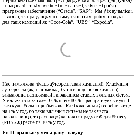
Першапачаткова мы былі распрацоўнікамі для распрацоўнікаў
і працавалі з такімі вялікімі кампаніямі, якія самі робяць
праграмнае забеспячэнне (“Oracle”, “SAP”). Мы ў іх вучыліся і
глядзелі, як працуюць яны, таму цяпер самі робім прадукты
для такіх кампаній як “Coca-Cola”, “UBS”, “Expedia”.
Нас памылкова лічаць аўтсорсінгавай кампаніяй. Класічныя
аўтсорсеры (як, напрыклад, буйныя індыйскія кампаніі)
займаюцца падтрымкай і кіраваннем старых вялізных сістэм.
У нас жа гэта займае 10 %, яшчэ 80 % – распрацоўка з нуля. І
гэта куды больш прыбыткова. Калі класічны аўтсорсінг расце
на 1% у год, бо такія вялізныя сістэмы не так часта
нараджаюцца, то распрацоўка новых прадуктаў для бізнесу
(PDS 2.0) расце па 30 % у год.
Як ІТ пранікае ў медыцыну і навуку