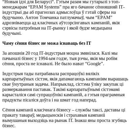
“Новыя ідэі для Беларусі“. Гэтым разам мы гутарылі з топ-
менеджарам “EPAM Systems” пра яго бачанне сённяшняй ІТ-
індустрыі ды аб прагнозах адмыслоўца ў гэтай сферы на
будучыню. Антон Томчанка патлумачыў, чым “EPAM”
адрозніваецца ад класічных аўтсорсінгавых кампаній, якія
сэрвісы патрэбныя на ІТ-рынку і якой будзе медыцына
будучыні.
Чаму сёння бізнес не можа існаваць без ІТ
За апошнія 20 год ІТ-індустрыя моцна змянілася. Калі мы
пачыналі бізнес у 1994-ым годзе, тыя рэчы, якія мы робім
сёння, проста не існавалі. Не было нават “Google”.
Індустрыя тады патрабавала распрацоўкі вялікіх
карпаратыўных сістэм, якія дапамагаюць кампаніям вырашаць
свае ўнутраныя задачы. Напрыклад, сістэма ўліку закупак ці
размеркавання паставак. Такімі карпаратыўнымі сістэмамі
карысталіся самі супрацоўнікі кампаній, а гэтыя праграмныя
прадукты пісаліся доўга і на шмат год наперад.
Сёння кампаніі класічнага бізнесу – службы таксі, даставы ці
пракату тавараў, медыцынскія і страхавыя кампаніі
вымушаныя выходзіць на рынак ІТ. Інакш яны проста згубяць
бізнес.