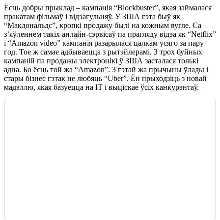
Ёсць добры прыклад – кампанія “Blockbuster”, якая займалася
пракатам фільмаў і відэагульняў. У ЗША гэта быў як
“Макдональдс”, кропкі продажу былі на кожным вугле. Са
з’яўленнем такіх анлайн-сэрвісаў па прагляду відэа як “Netflix”
і “Amazon video” кампанія разарылася цалкам усяго за пару
год. Тое ж самае адбываецца з рытэйлерамі. З трох буйных
кампаній па продажы электронікі ў ЗША засталася толькі
адна. Бо ёсць той жа “Amazon”. З гэтай жа прычыны ўлады і
стары бізнес гэтак не любяць “Uber”. Ён прыходзіць з новай
мадэллю, якая базуецца на ІТ і выціскае ўсіх канкурэнтаў.