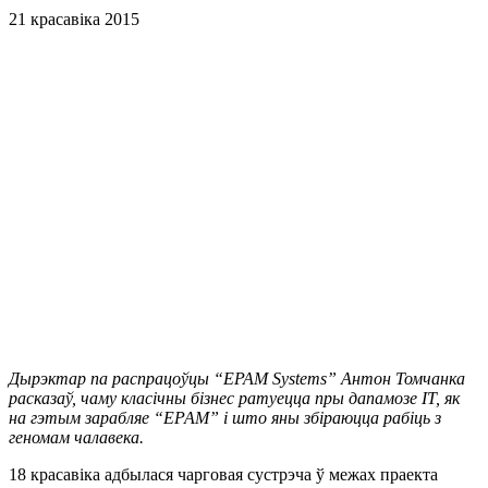
21 красавіка 2015
Дырэктар па распрацоўцы “EPAM Systems” Антон Томчанка
расказаў, чаму класічны бізнес ратуецца пры дапамозе ІТ, як
на гэтым зарабляе “ЕРАМ” і што яны збіраюцца рабіць з
геномам чалавека.
18 красавіка адбылася чарговая сустрэча ў межах праекта