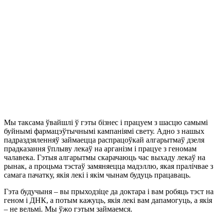
Мы таксама ўвайшлі ў гэты бізнес і працуем з шасцю самымі
буйнымі фармацэўтычнымі кампаніямі свету. Адно з нашых
падраздзяленняў займаецца распрацоўкай алгарытмаў дзеля
прадказання ўплыву лекаў на арганізм і працуе з геномам
чалавека. Гэтыя алгарытмы скарачаюць час выхаду лекаў на
рынак, а процьма тэстаў замяняецца мадэллю, якая пралічвае з
самага пачатку, якія лекі і якім чынам будуць працаваць.
Гэта будучыня – вы прыходзіце да доктара і вам робяць тэст на
геном і ДНК, а потым кажуць, якія лекі вам дапамогуць, а якія
– не вельмі. Мы ўжо гэтым займаемся.