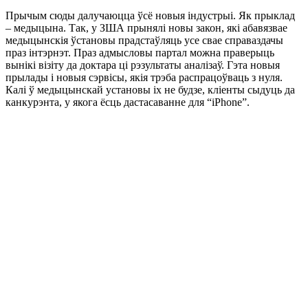
Прычым сюды далучаюцца ўсё новыя індустрыі. Як прыклад
– медыцына. Так, у ЗША прынялі новы закон, які абавязвае
медыцынскія ўстановы прадстаўляць усе свае справаздачы
праз інтэрнэт. Праз адмысловы партал можна праверыць
вынікі візіту да доктара ці рэзультаты аналізаў. Гэта новыя
прылады і новыя сэрвісы, якія трэба распрацоўваць з нуля.
Калі ў медыцынскай установы іх не будзе, кліенты сыдуць да
канкурэнта, у якога ёсць дастасаванне для “iPhone”.