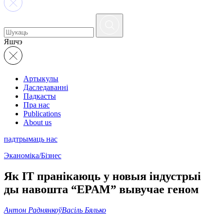
Яшчэ
Артыкулы
Даследаванні
Падкасты
Пра нас
Publications
About us
падтрымаць нас
Эканоміка/Бізнес
Як ІТ пранікаюць у новыя індустрыі
ды навошта “EPAM” вывучае геном
Антон Раднянкоў
Васіль Бялько