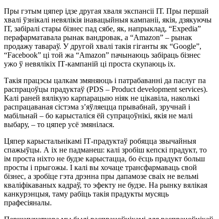
Пры гэтым цяпер ідзе другая хваля экспансіі ІТ. Пры першай
хвалі ўзнікалі невялікія інавацыйныя кампаніі, якія, дзякуючы
ІТ, забіралі стары бізнес пад сябе, як, напрыклад, “Expedia”
перафарматавала рынак вандровак, а “Amazon” – рынак
продажу тавараў. У другой хвалі такія гіганты як “Google”,
“Facebook” ці той жа “Amazon” пачынаюць забіраць бізнес
ужо ў невялікіх ІТ-кампаній ці проста скупаюць іх.
Такія працэсы цалкам змяняюць і патрабаванні да паслуг па
распрацоўцы прадуктаў (PDS – Product development services).
Калі раней вялікую карпарацыю ніяк не цікавіла, наколькі
распрацаваная сістэма з’яўляецца прывабнай, зручнай і
мабільнай – бо карысталіся ёй супрацоўнікі, якія не малі
выбару, – то цяпер усё змянілася.
Цяпер карыстальнікамі ІТ-прадуктаў робяцца звычайныя
спажыўцы. А іх не падманеш: калі зробіш кепскі прадукт, то
ім проста ніхто не будзе карыстацца, бо ёсць прадукт больш
просты і прыгожы. І калі вы хочаце трансфармаваць свой
бізнес, а зробіце гэта дрэнна пры дапамозе сваіх не вельмі
кваліфікаваных кадраў, то эфекту не будзе. На рынку вялікая
канкурэнцыя, таму рабіць такія прадукты мусяць
прафесіяналы.