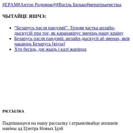
#EPAM
#Антон Раднянкоў
#Васіль Бялько
#мерапрыемствы
ЧЫТАЙЦЕ ЯШЧЭ:
“Беларусь пасля пандэміі”. Трэцяя частка анлайн-
дыскусій пра тое, як каранавірус зменіць нашу краіну
Беларусь пасля пандэміі: анлайн-дыскусіі аб зменах, якія
чакаюць Беларусь [відэа]
Хто бесіць, дзе жыць і калі жаніцца
РАССЫЛКА
Падпішыцеся на нашу рассылкy і атрымлівайце апошнія
навіны ад Цэнтра Новых Iдэй