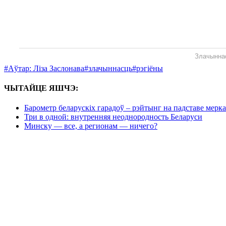
Злачыннас
#Аўтар: Ліза Заслонава
#злачыннасць
#рэгіёны
ЧЫТАЙЦЕ ЯШЧЭ:
Барометр беларускіх гарадоў – рэйтынг на падставе мерк
Три в одной: внутренняя неоднородность Беларуси
Минску — все, а регионам — ничего?