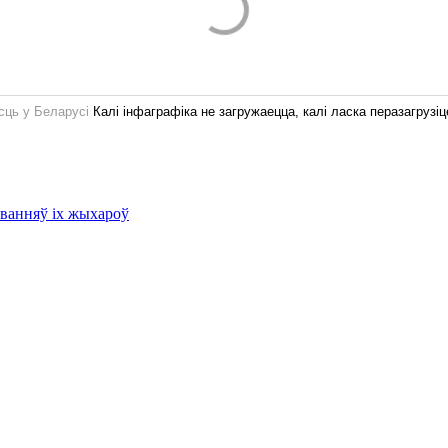
ць у Беларусі
Калі інфаграфіка не загружаецца, калі ласка перазагрузіц
аванняў іх жыхароў