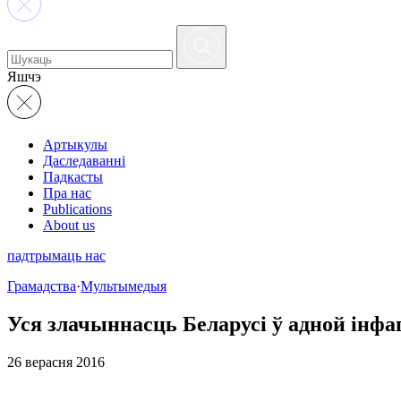
Яшчэ
Артыкулы
Даследаванні
Падкасты
Пра нас
Publications
About us
падтрымаць нас
Грамадства
·
Мультымедыя
Уся злачыннасць Беларусі ў адной інф
26 верасня 2016