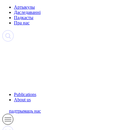
Артыкулы
Даследаванні
Падкасты
Пра нас
Publications
About us
падтрымаць нас