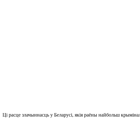
Ці расце злачыннасць у Беларусі, якія раёны найбольш крыміна