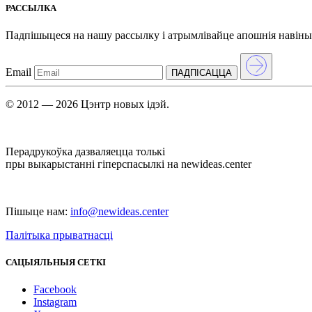
РАССЫЛКА
Падпішыцеся на нашу рассылкy і атрымлівайце апошнія навіны
Email
ПАДПIСАЦЦА
© 2012 — 2026 Цэнтр новых ідэй.
Перадрукоўка дазваляецца толькі
пры выкарыстанні гіперспасылкі на newideas.center
Пішыце нам:
info@newideas.center
Палітыка прыватнасці
САЦЫЯЛЬНЫЯ СЕТКІ
Facebook
Instagram