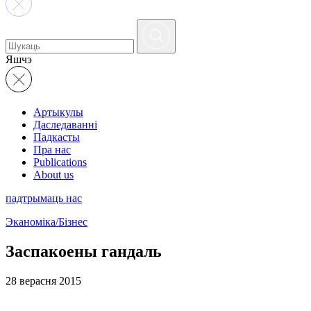
Яшчэ
Артыкулы
Даследаванні
Падкасты
Пра нас
Publications
About us
падтрымаць нас
Эканоміка/Бізнес
Заспакоены гандаль
28 верасня 2015