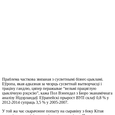
Праблема часткова звязаная з сусветнымі бізнес-цыкламі.
Еўропа, якая адказная за чвэрць сусветнай вытворчасці і
траціну гандлю, цяпер перажывае “вельмі працяглую
цыклічную рэцэсію”, кажа Пол Вэнендал з Бюро эканамічнага
аналізу Нідэрландаў. Еўрапейскі прырост ВУП склаў 0,8 % у
2012-2014 супраць 3,5 % у 2005-2007.
У той жа час скарачэнне попыту на сыравіну з боку Кітая