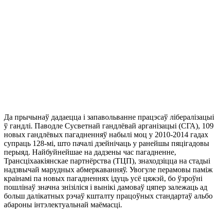
Да прычынаў дадаецца і запавольванне працэсаў лібералізацыі
ў гандлі. Паводле Сусветнай гандлёвай арганізацыі (СГА), 109
новых гандлёвых пагадненняў набылі моц у 2010-2014 гадах
супраць 128-мі, што пачалі дзейнічаць у ранейшы пяцігадовы
перыяд. Найбуйнейшае на дадзены час пагадненне,
Трансціхаакіянскае партнёрства (ТЦП), знаходзіцца на стадыі
надзвычай марудных абмеркаванняў. Увогуле перамовы паміж
краінамі па новых пагадненнях ідуць усё цяжэй, бо ўзроўні
пошлінаў значна знізіліся і вынікі дамоваў цяпер залежаць ад
больш далікатных рэчаў кшталту працоўных стандартаў альбо
абароны інтэлектуальнай маёмасці.