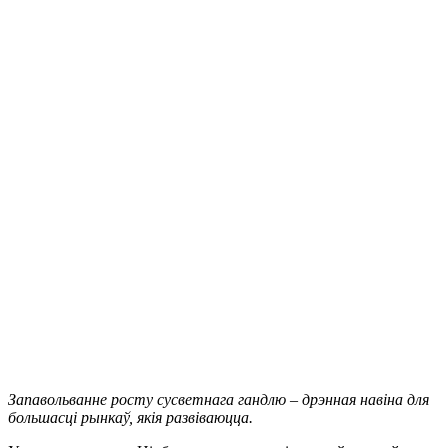
Запавольванне росту сусветнага гандлю – дрэнная навіна для
большасці рынкаў, якія развіваюцца.