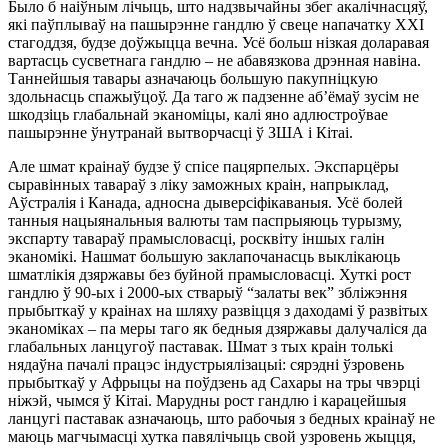
Было б наіўным лічыць, што надзвычайны збег акалічнасцяў,
які паўплываў на пашырэнне гандлю ў свеце напачатку ХХІ
стагоддзя, будзе доўжыцца вечна. Усё больш нізкая доларавая
вартасць сусветнага гандлю – не абавязкова дрэнная навіна.
Таннейшыя тавары азначаюць большую пакупніцкую
здольнасць спажыўцоў. Да таго ж падзенне аб’ёмаў зусім не
шкодзіць глабальнай эканоміцы, калі яно адлюстроўвае
пашырэнне ўнутранай вытворчасці ў ЗША і Кітаі.
Але шмат краінаў будзе ў спісе пацярпелых. Экспарцёры
сыравінных тавараў з ліку заможных краін, напрыклад,
Аўстралія і Канада, адносна дыверсіфікаваныя. Усё болей
танныя нацыянальныя валюты там паспрыяюць турызму,
экспарту тавараў прамысловасці, росквіту іншых галін
эканомікі. Нашмат большую заклапочанасць выклікаюць
шматлікія дзяржавы без буйной прамысловасці. Хуткі рост
гандлю ў 90-ых і 2000-ых стварыў “залаты век” збліжэння
прыбыткаў у краінах на шляху развіцця з даходамі ў развітых
эканоміках – па меры таго як бедныя дзяржавы далучаліся да
глабальных ланцугоў паставак. Шмат з тых краін толькі
нядаўна пачалі працэс індустрыялізацыі: сярэдні ўзровень
прыбыткаў у Афрыцы на поўдзень ад Сахары на тры чвэрці
ніжэй, чымся ў Кітаі. Марудны рост гандлю і карацейшыя
ланцугі паставак азначаюць, што рабочыя з бедных краінаў не
маюць магчымасці хутка павялічыць свой узровень жыцця,