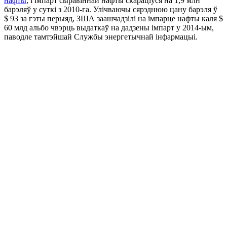
нафты
, і імпарт сыравіннай нафты скараціўся на 1,9 млн
барэляў у суткі з 2010-га. Улічваючы сярэднюю цану барэля ў
$ 93 за гэты перыяд, ЗША заашчадзілі на імпарце нафты каля $
60 млд альбо чвэрць выдаткаў на дадзены імпарт у 2014-ым,
паводле тамтэйшай Службы энергетычнай інфармацыі.