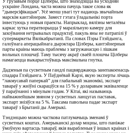
У грузавым порце Цілберы, што знаходзіцца ва ўсходняй
ускраіне Лондана, часта можна пачуць такое слова як
“дыверсіфікацыя”. Усё менш увагі тут надаюць звычайным
марскім кантэйнерам. Замест гэтага ўладальнікі порта
інвестуюць у новыя праекты. Напрыклад, вялізны металёвы
каркас хутка ператворыцца ў маразільную камеру для
захоўвання нетрывалых прадуктаў, пакуль яны не патрапілі ў
супермаркеты Вялікабрытаніі. Па словах Пэры Глэйдынга,
галоўнага аперацыйнага дырэктара Цілберы, кантэйнерныя
парты краіны маюць праблемы з загружанасцю і лішкам
вольных плошчаў. Таму тысячу акраў сваёй плошчы Цілберы
намагаецца выкарыстоўваць максімальна гнутка.
Дадзеныя па сусветным гандлі пацвярджаюць занепакоенасць
спадара Глэйдынга. У Паўднёвай Карэі, якую эксперты лічаць
“лакмусавай паперкай” для глабальнай эканомікі, экспарт
тавараў у жніўні скараціўся на 15 % у доларавым эквіваленце
ў параўнанні з мінулым годам. У Кітаі, які называюць
найважнейшым звяном у сусветных ланцугах паставак,
экспарт знізіўся на 5 %. Таксама павольна падае экспарт
тавараў з Брытаніі ды Амерыкі.
Тэндэнцыю можна часткова патлумачыць зменамі ў
сусветных коштах. Амерыканскі долар моцны, што паніжае
ўмоўную вартасць тавараў, якія вырабленыя ў іншых краінах і