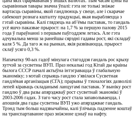
цана якіх сфармаваная ў іншых валютах. Тым часам цэны на
сыравінныя тавары значна ўпалі: гэта не толькі зніжае
вартасць сыравіны, якой гандлююць у свеце, але і скарачае
сабекошт рознага кшталту прадукцыі, якая вырабляецца з
гэтай сыравіны. Калі глядзець на аб’ёмы паставак, то гандаль
усё яшчэ паказвае прырост: на 1,7 % за першую палову 2015
года ў параўнанні з першым паўгоддзем летась. Але гэта
адчувальна менш за ранейшы сярэдні гадавы рост, які складаў
каля 5 %. Да таго ж на рынках, якія развіваюцца, прырост
склаў усяго 0,3 %.
Напачатку 90-ых гадоў мінулага стагоддзя гандаль рос крыху
хутчэй за сусветны ВУП. Праз некалькі год Кітай ды краіны
былога СССР пачалі актыўна інтэгравацца ў глабальную
эканоміку; з мэтай спрыяць гандлю з’явілася Сусветная
гандлёвая арганізацыя (СГА); прарывы ў тэхналогіях дазволілі
лепей кіраваць складанымі ланцугамі паставак. У выніку рост
гандлю ў два разы апярэджваў рост сусветнай эканомікі ў
2003-2006 гадах. З таго часу рост стала запавольваецца, і
апошнія два гады сусветны ВУП ужо апярэджвае гандаль.
Трэнд тым больш надзвычайны, калі ўлічыць падзенне коштаў
на транспартаванне праз зніжэнне цэнаў на нафту.