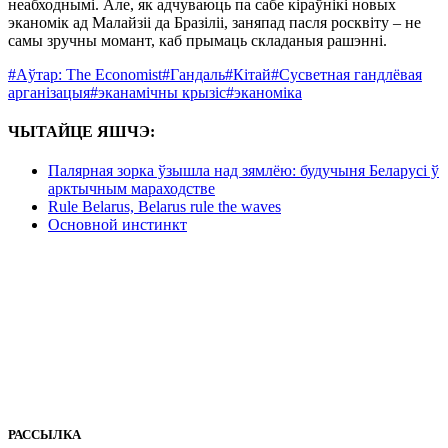
неабходнымі. Але, як адчуваюць па сабе кіраўнікі новых
эканомік ад Малайзіі да Бразіліі, заняпад пасля росквіту – не
самы зручны момант, каб прымаць складаныя рашэнні.
#Аўтар: The Economist
#Гандаль
#Кітай
#Сусветная гандлёвая
арганізацыя
#эканамічны крызіс
#эканоміка
ЧЫТАЙЦЕ ЯШЧЭ:
Палярная зорка ўзышла над зямлёю: будучыня Беларусі ў
арктычным мараходстве
Rule Belarus, Belarus rule the waves
Основной инстинкт
РАССЫЛКА