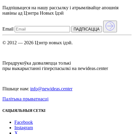
Падпішыцеся на нашу рассылкy і атрымлівайце апошнія
навіны ад Цэнтра Новых Iдэй
Email
ПАДПIСАЦЦА
© 2012 — 2026 Цэнтр новых ідэй.
Перадрукоўка дазваляецца толькі
пры выкарыстанні гіперспасылкі на newideas.center
Пішыце нам:
info@newideas.center
Палітыка прыватнасці
САЦЫЯЛЬНЫЯ СЕТКІ
Facebook
Instagram
X