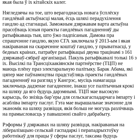
якая была ў іх кітайскіх калег.
Нягледзячы на тое, што верагоднасць новага ўсплёску
гандлёвай актыўнасці малая, ёсць шляхі перадухілення
гандлю ад стагнацыі. Заможным дзяржавам варта актыўна
прасоўваць існыя праекты гандлёвых пагадненняў ды
ратыфікаваць тыя, што ўжо падпісаныя. Дамова пра
спрашчэнне гандлю, якую СГА заключыла ў 2013-ым і якая
накіраваная на скарачэнне коштаў гандлю, у прыватнасці, у
бедных краінах, патрабуе ратыфікацыі двума трацінамі з 161
дзяржаваў-сябраў арганізацыі. Пакуль ратыфікавалі толькі 16 з
іх. Высілкі па Трансціхаакіянскім партнёрстве (ТЦП) не
маюць плёну праз электаральную палітыку. Барак Абама, які
цяпер мае паўнамоцтвы прадстаўляць праекты гандлёвых
пагадненняў на разгляд у Кангрэс, мусіць намагацца
заключыць дадзенае пагадненне, інакш усе палітычныя крокі
на шляху да яго будуць дарэмнымі. ТЦП мае высокую
карысць, бо знізіць бар’еры для сельскагаспадарчага імпарту і
асабліва імпарту паслуг. Гэта мае вырашальнае значэнне для
эканомік на шляху развіцця, якія больш не могуць разлічваць
на прамысловасць у павышэнні свайго дабрабыту.
Рэформы ў дзяржавах на шляху развіцця, накіраваныя на
лібералізацыю сельскай гаспадаркі і перападрыхтоўку
работнікаў для працы ў сферы паслуг, таксама будуць