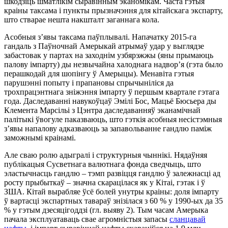
шкодзіць шматлікім сыравінным эканомікам. Часта гэтыя
краіны таксама і пункты прызначэння для кітайскага экспарту,
што стварае нешта накшталт заганнага кола.
Асобныя з’явы таксама паўплывалі. Напачатку 2015-га
гандаль з Паўночнай Амерыкай атрымаў удар у выглядзе
забастовак у партах на заходнім узбярэжжы (яны прымаюць
палову імпарту) ды незвычайна халоднага надвор’я (гэта было
перашкодай для шопінгу ў Амерыцы). Менавіта гэтыя
парушэнні попыту і прапановы спрычыніліся да
трохпрацэнтнага зніжэння імпарту ў першым квартале гэтага
года. Даследаванні навукоўцаў Эмілі Бос, Мацьё Бюсьера ды
Клемента Марсільі з Цэнтра даследаванняў эканамічнай
палітыкі ўвогуле паказваюць, што гэткія асобныя несістэмныя
з’явы напалову адказваюць за запавольванне гандлю паміж
заможнымі краінамі.
Але сваю ролю адыгралі і структурныя чыннікі. Нядаўняя
публікацыя Сусветнага валютнага фонда сведчыць, што
эластычнасць гандлю – тэмп развіцця гандлю ў залежнасці ад
росту прыбыткаў – значна скарацілася як у Кітаі, гэтак і ў
ЗША. Кітай вырабляе ўсё болей унутры краіны: доля імпарту
ў вартасці экспартных тавараў знізілася з 60 % у 1990-ых да 35
% у гэтым дзесяцігоддзі (гл. выяву 2). Тым часам Амерыка
пачала эксплуатаваць свае агромністыя запасы
сланцавай