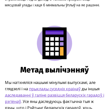
мясцовай улады і хаця б мінімальны ўплыў на яе рашэнні.
Метад вылічэнняў
Мы натхняліся нашымі мінулымі выпускамі, але
глядзелі і на
прыклады суседніх краінаў
ды іншыя
даследаванні ў галіне развіцця беларускіх гарадоў і
рэгіёнаў
. Усе яны даследуюць фактычна тыя ж
рэчы, што і Рэйтынг беларускіх гарадоў, хоць