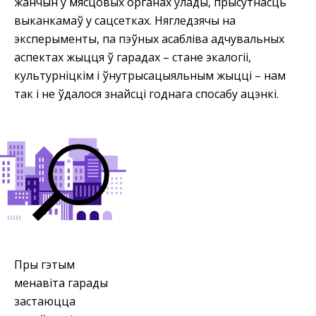
жанчын у мясцовых органах улады, прысутнасць
выканкамаў у сацсетках. Нягледзячы на
эксперыменты, па пэўных асабліва адчувальных
аспектах жыцця ў гарадах – стане экалогіі,
культурніцкім і ўнутрысацыяльным жыцці – нам
так і не ўдалося знайсці годнага спосабу ацэнкі.
Пры гэтым
менавіта гарады
застаюцца