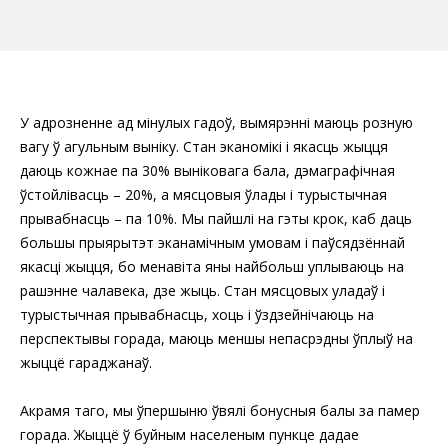
У адрозненне ад мінулых гадоў, вымярэнні маюць розную
вагу ў агульным выніку. Стан эканомікі і якасць жыцця
даюць кожнае па 30% выніковага бала, дэмаграфічная
ўстойлівасць – 20%, а мясцовыя ўлады і турыстычная
прывабнасць – па 10%. Мы пайшлі на гэты крок, каб даць
большы прыярытэт эканамічным умовам і паўсядзённай
якасці жыцця, бо менавіта яны найбольш уплываюць на
рашэнне чалавека, дзе жыць. Стан мясцовых уладаў і
турыстычная прывабнасць, хоць і ўздзейнічаюць на
перспектывы горада, маюць меншы непасрэдны ўплыў на
жыццё гараджанаў.
Акрамя таго, мы ўпершыню ўвялі бонусныя балы за памер
горада. Жыццё ў буйным населеным пункце дадае