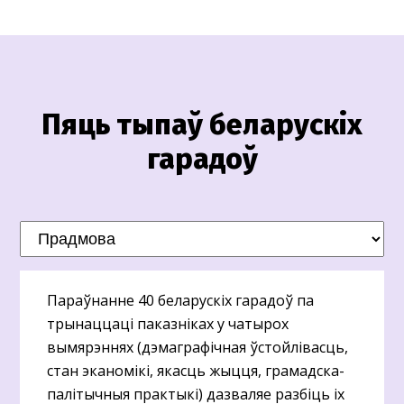
Пяць тыпаў беларускіх
гарадоў
Параўнанне 40 беларускіх гарадоў па
трынаццаці паказніках у чатырох
вымярэннях (дэмаграфічная ўстойлівасць,
стан эканомікі, якасць жыцця, грамадска-
палітычныя практыкі) дазваляе разбіць іх