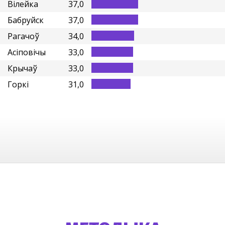
Вілейка
37,0
Бабруйск
37,0
Рагачоў
34,0
Асіповічы
33,0
Крычаў
33,0
Горкі
31,0