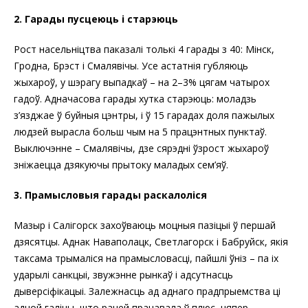
2. Гарады пусцеюць і старэюць
Рост насельніцтва паказалі толькі 4 гарады з 40: Мінск,
Гродна, Брэст і Смалявічы. Усе астатнія губляюць
жыхароў, у шэрагу выпадкаў – на 2–3% цягам чатырох
гадоў. Адначасова гарады хутка старэюць: моладзь
з’язджае ў буйныя цэнтры, і ў 15 гарадах доля пажылых
людзей вырасла больш чым на 5 працэнтных пунктаў.
Выключэнне – Смалявічы, дзе сярэдні ўзрост жыхароў
зніжаецца дзякуючы прытоку маладых сем’яў.
3. Прамысловыя гарады раскалоліся
Мазыр і Салігорск захоўваюць моцныя пазіцыі ў першай
дзясятцы. Аднак Наваполацк, Светлагорск і Бабруйск, якія
таксама трымаліся на прамысловасці, пайшлі ўніз – па іх
ударылі санкцыі, звужэнне рынкаў і адсутнасць
дыверсіфікацыі. Залежнасць ад аднаго прадпрыемства ці
адной галіны, што раней працавала ў плюс, цяпер