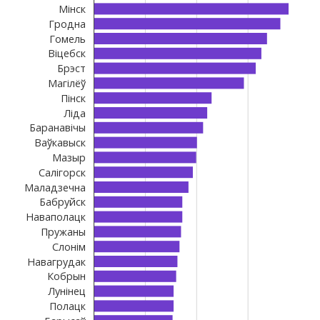
Мінск
Гродна
Гомель
Віцебск
Брэст
Магілёў
Пінск
Ліда
Баранавічы
Ваўкавыск
Мазыр
Салігорск
Маладзечна
Бабруйск
Наваполацк
Пружаны
Слонім
Навагрудак
Кобрын
Лунінец
Полацк