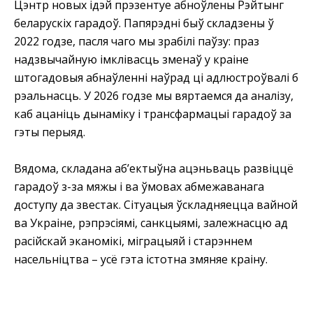
Цэнтр новых ідэй прэзентуе абноўлены Рэйтынг
беларускіх гарадоў. Папярэдні быў складзены ў
2022 годзе, пасля чаго мы зрабілі паўзу: праз
надзвычайную імклівасць зменаў у краіне
штогадовыя абнаўленні наўрад ці адлюстроўвалі б
рэальнасць. У 2026 годзе мы вяртаемся да аналізу,
каб ацаніць дынаміку і трансфармацыі гарадоў за
гэты перыяд.
Вядома, складана аб’ектыўна ацэньваць развіццё
гарадоў з-за мяжы і ва ўмовах абмежаванага
доступу да звестак. Сітуацыя ўскладняецца вайной
ва Украіне, рэпрэсіямі, санкцыямі, залежнасцю ад
расійскай эканомікі, міграцыяй і старэннем
насельніцтва – усё гэта істотна змяняе краіну.