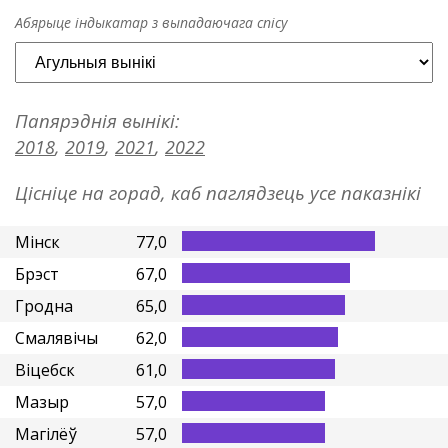
Абярыце індыкатар з выпадаючага спісу
Папярэднія вынікі:
,
,
,
2018
2019
2021
2022
Цісніце на горад, каб паглядзець усе паказнікі
Мінск
77,0
Брэст
67,0
Гродна
65,0
Смалявічы
62,0
Віцебск
61,0
Мазыр
57,0
Магілёў
57,0