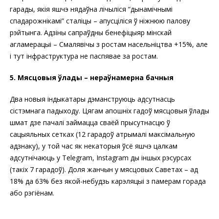
гарады, якія яшчэ нядаўна лічыліся “дынамічнымі
спадарожнікамі” сталіцы – апусціліся ў ніжнюю палову
рэйтынга. Адзіны сапраўдны бенефіцыяр мінскай
агламерацыі – Смалявічы з ростам насельніцтва +15%, але
і тут інфраструктура не паспявае за ростам.
5. Мясцовыя ўлады – нераўнамерна бачныя
Два новыя індыкатары дэманструюць адсутнасць
сістэмнага падыходу. Цягам апошніх гадоў мясцовыя ўлады
шмат дзе пачалі займацца сваёй прысутнасцю ў
сацыяльных сетках (12 гарадоў атрымалі максімальную
адзнаку), у той час як некаторыя ўсё яшчэ цалкам
адсутнічаюць у Telegram, Instagram ды іншых рэсурсах
(такіх 7 гарадоў). Доля жанчын у мясцовых Саветах – ад
18% да 63% без якой-небудзь карэляцыі з памерам горада
або рэгіёнам.