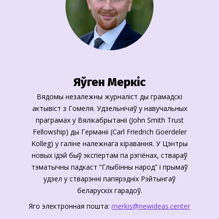
Яўген Меркіс
Вядомы незалежны журналіст ды грамадскі
актывіст з Гомеля. Удзельнічаў у навучальных
праграмах у Вялікабрытаніі (John Smith Trust
Fellowship) ды Германіі (Carl Friedrich Goerdeler
Kolleg) у галіне належнага кіравання. У Цэнтры
новых ідэй быў экспертам па рэгіёнах, ствараў
тэматычны падкаст “Глыбінны народ” і прымаў
удзел у стварэнні папярэдніх Рэйтынгаў
беларускіх гарадоў.
Яго электронная пошта:
merkis@newideas.center