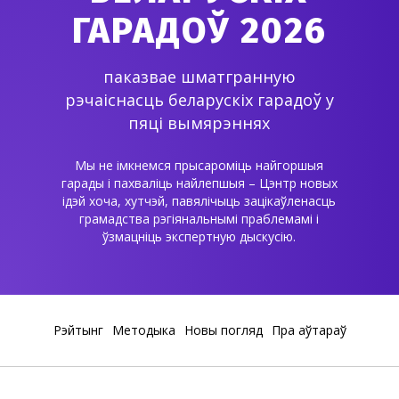
ГАРАДОЎ 2026
паказвае шматгранную
рэчаіснасць беларускіх гарадоў у
пяці вымярэннях
Мы не імкнемся прысароміць найгоршыя
гарады і пахваліць найлепшыя – Цэнтр новых
ідэй хоча, хутчэй, павялічыць зацікаўленасць
грамадства рэгіянальнымі праблемамі і
ўзмацніць экспертную дыскусію.
Рэйтынг
Методыка
Новы погляд
Пра аўтараў