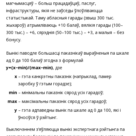
магчымасцяў – больш працадаўцаў, паслуг,
інфраструктуры, якія не заўсёды ўлоўліваюцца
статыстыкай. Таму абласныя гарады (звыш 300 тыс.
жыхароў) атрымліваюць +10 балаў, вялікія гарады (100–
300 тыс.) – +6, сярэднія (50–100 тыс.) – +3, а малыя – без
бонусу.
Вынікі паводле большасці паказнікаў выраўненыя па шкале
ад 0 да 100 балаў згодна з формулай
y=(x−min)/(max−min)
, дзе
x
– гэта канкрэтны паказнік (напрыклад, памер
заробку ў гэтым горадзе);
min
– мінімальны паказнік сярод усіх гарадоў;
max
– максімальны паказнік сярод усіх гарадоў;
y
– гэта адпаведны вынік па шкале ад 0 да 100, які і
ўносіўся ў рэйтынг.
Выключэннем з’яўляюцца вынікі экспертнага рэйтынга па