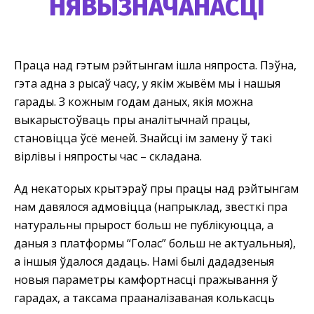
НЯВЫЗНАЧАНАСЦІ
Праца над гэтым рэйтынгам ішла няпроста. Пэўна,
гэта адна з рысаў часу, у якім жывём мы і нашыя
гарады. З кожным годам даных, якія можна
выкарыстоўваць пры аналітычнай працы,
становіцца ўсё меней. Знайсці ім замену ў такі
вірлівы і няпросты час – складана.
Ад некаторых крытэраў пры працы над рэйтынгам
нам давялося адмовіцца (напрыклад, звесткі пра
натуральны прырост больш не публікуюцца, а
даныя з платформы “Голас” больш не актуальныя),
а іншыя ўдалося дадаць. Намі былі дададзеныя
новыя параметры камфортнасці пражывання ў
гарадах, а таксама прааналізаваная колькасць