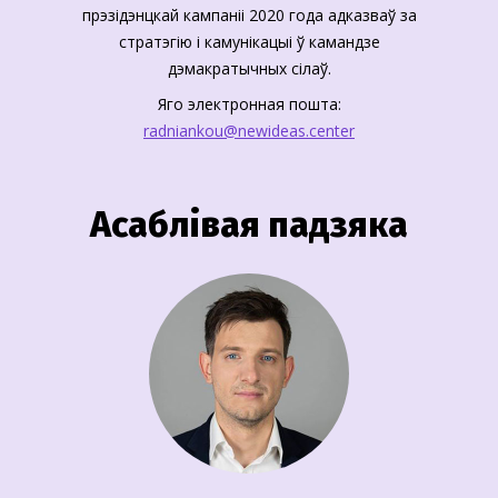
прэзідэнцкай кампаніі 2020 года адказваў за
стратэгію і камунікацыі ў камандзе
дэмакратычных сілаў.
Яго электронная пошта:
radniankou@newideas.center
Асаблівая падзяка