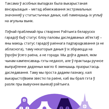
Таксама ў асобных выпадках была выкарыстаная
вінсарызацыя – метад абмежавання экстрэмальных
значэнняў у статыстычных даных, каб паменшыць іх уплыў
на агульны вынік.
Пэўнай праблемай пры стварэнні Рэйтынга беларускіх
гарадоў быў статус блізу паловы даследаваных аб’ектаў –
яны маюць статус гарадоў раённага падпарадкавання (а не
абласнога), таму некаторыя даныя ў іх збіраюцца на
ўзроўні ўсяго раёна, а не горада. Мы доўга думалі, якім
чынам кампенсаваць гэты недахоп, але ў практыцы ручное
выпраўленне дадзеных магло б зменшыць празрыстасць
даследавання. Таму мы проста дадаем пазнаку, калі
выкарыстоўваем звесткі па раёне, каб вы бралі гэта ў
разлік пры вывучэнні вынікаў рэйтынга.