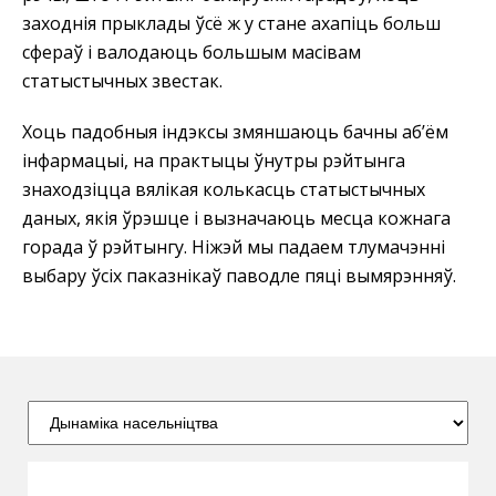
заходнія прыклады ўсё ж у стане ахапіць больш
сфераў і валодаюць большым масівам
статыстычных звестак.
Хоць падобныя індэксы змяншаюць бачны аб’ём
інфармацыі, на практыцы ўнутры рэйтынга
знаходзіцца вялікая колькасць статыстычных
даных, якія ўрэшце і вызначаюць месца кожнага
горада ў рэйтынгу. Ніжэй мы падаем тлумачэнні
выбару ўсіх паказнікаў паводле пяці вымярэнняў.