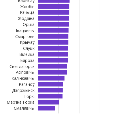
Барысаў
Жлобін
Рэчыца
Жодзіна
Орша
Івацэвічы
Смаргонь
Крычаў
Слуцк
Вілейка
Бяроза
Светлагорск
Асіповічы
Калінкавічы
Рагачоў
Дзяржынск
Горкі
Мар'іна Горка
Смалявічы