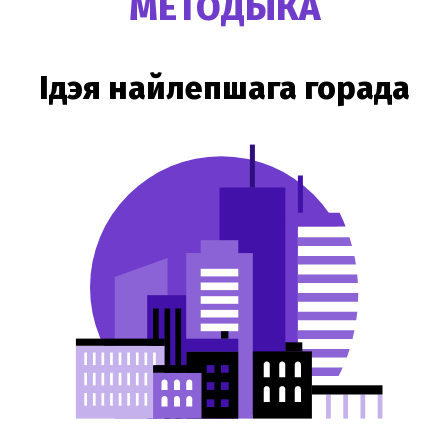
МЕТОДЫКА
Ідэя найлепшага горада