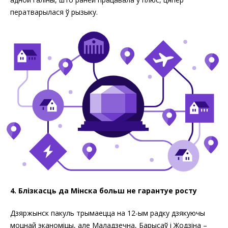
ператварылася ў рызыку.
4. Блізкасць да Мінска больш не гарантуе росту
Дзяржынск пакуль трымаецца на 12-ым радку дзякуючы
моцнай эканоміцы, але Маладзечна, Барысаў і Жодзіна –