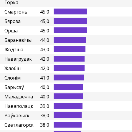
Горка
Смаргонь
45,0
Бяроза
45,0
Орша
45,0
Баранавічы
44,0
Жодзіна
43,0
Навагрудак
42,0
Жлобін
42,0
Слонім
41,0
Барысаў
40,0
Маладзечна
40,0
Наваполацк
39,0
Ваўкавыск
38,0
Светлагорск
38,0