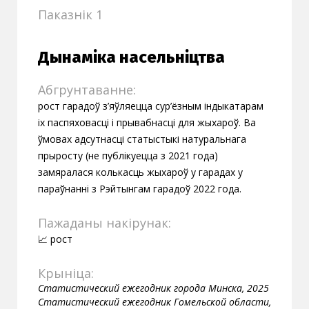
Паказнік 1
Дынаміка насельніцтва
Абгрунтаванне:
рост гарадоў з’яўляецца сур’ёзным індыкатарам
іх паспяховасці і прывабнасці для жыхароў. Ва
ўмовах адсутнасці статыстыкі натуральнага
прыросту (не публікуецца з 2021 года)
замяралася колькасць жыхароў у гарадах у
параўнанні з Рэйтынгам гарадоў 2022 года.
Пажаданы накірунак:
📈 рост
Крыніца:
Статистический ежегодник города Минска, 2025
Статистический ежегодник Гомельской области,