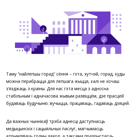
Таму “найлепшы горад” сёння – гэта, хутчэй, горад, куды
можна перабрацца для лепшага жыцця, калі не хочаш
з’язджаць з краіны. Для нас гэта месца з адносна
стабільным і адначасова жывым развіццём, дзе прасцей
будаваць будучыню: вучыцца, працаваць, гадаваць дзяцей.
Да важных чыннікаў трэба аднесці даступнасць
медыцынскіх і сацыяльных паслуг, магчымасць
атрымліваць годны даход, а таксама празрыстасць