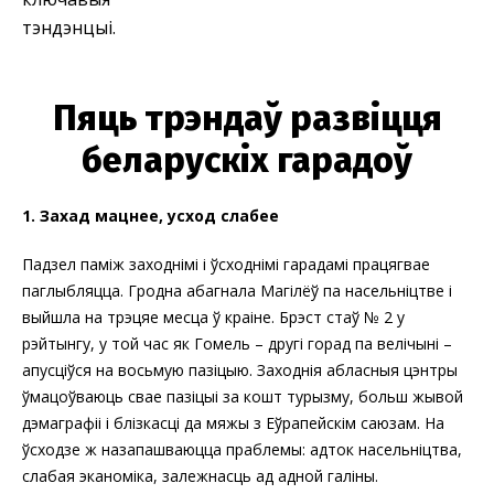
тэндэнцыі.
Пяць трэндаў развіцця
беларускіх гарадоў
1. Захад мацнее, усход слабее
Падзел паміж заходнімі і ўсходнімі гарадамі працягвае
паглыбляцца. Гродна абагнала Магілёў па насельніцтве і
выйшла на трэцяе месца ў краіне. Брэст стаў № 2 у
рэйтынгу, у той час як Гомель – другі горад па велічыні –
апусціўся на восьмую пазіцыю. Заходнія абласныя цэнтры
ўмацоўваюць свае пазіцыі за кошт турызму, больш жывой
дэмаграфіі і блізкасці да мяжы з Еўрапейскім саюзам. На
ўсходзе ж назапашваюцца праблемы: адток насельніцтва,
слабая эканоміка, залежнасць ад адной галіны.