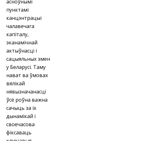
асноўнымі
пунктамі
канцэнтрацыі
чалавечага
капіталу,
эканамічнай
актыўнасці і
сацыяльных змен
у Беларусі. Таму
нават ва ўмовах
вялікай
нявызначанасці
ўсё роўна важна
сачыць за іх
дынамікай і
своечасова
фіксаваць
ключавыя