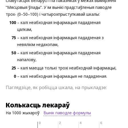
славутасцях Беларусі і па паказніках у межах вымярэння
“Мясцовыя ўлады”. У ім вынікі прадстаўленыя паводле
трох- (0–50–100) і чатырохпрыступкавай шкалы:
100
– калі неабходная інфармацыя пададзеная
цалкам,
75
– калі неабходная інфармацыя пададзеная з
невялікім недахопам,
50
– калі неабходная інфармацыя пададзеная
напалову,
25
– калі маецца толькі трохі неабходнай інфармацыі,
0
– калі неабходная інфармацыя не пададзеная.
Паглядзіце, як робіцца шкала, на прыкладзе:
Колькасць лекараў
На 1000 жыхароў
Вынік паводле формулы
0
2
4
6