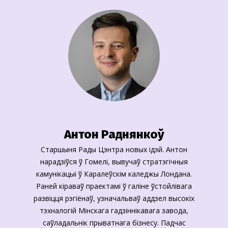
Антон Раднянкоў
Старшыня Рады Цэнтра новых ідэй. Антон
нарадзіўся ў Гомелі, вывучаў стратэгічныя
камунікацыі ў Каралеўскім каледжы Лондана.
Раней кіраваў праектамі ў галіне ўстойлівага
развіцця рэгіёнаў, узначальваў аддзел высокіх
тэхналогій Мінскага гадзіннікавага завода,
саўладальнік прыватнага бізнесу. Падчас